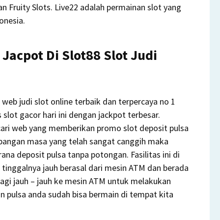
an Fruity Slots. Live22 adalah permainan slot yang
donesia.
Jacpot Di Slot88 Slot Judi
b judi slot online terbaik dan terpercaya no 1
slot gacor hari ini dengan jackpot terbesar.
cari web yang memberikan promo slot deposit pulsa
bangan masa yang telah sangat canggih maka
ana deposit pulsa tanpa potongan. Fasilitas ini di
tinggalnya jauh berasal dari mesin ATM dan berada
 lagi jauh – jauh ke mesin ATM untuk melakukan
n pulsa anda sudah bisa bermain di tempat kita