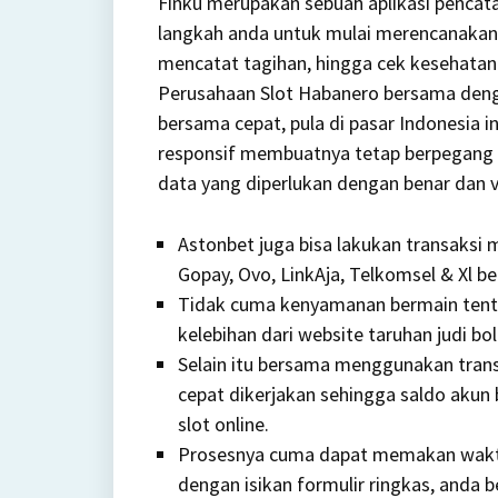
Finku merupakan sebuah aplikasi penca
langkah anda untuk mulai merencanakan
mencatat tagihan, hingga cek kesehatan 
Perusahaan Slot Habanero bersama deng
bersama cepat, pula di pasar Indonesia i
responsif membuatnya tetap berpegang 
data yang diperlukan dengan benar dan v
Astonbet juga bisa lakukan transaksi
Gopay, Ovo, LinkAja, Telkomsel & Xl be
Tidak cuma kenyamanan bermain tent
kelebihan dari website taruhan judi bo
Selain itu bersama menggunakan transa
cepat dikerjakan sehingga saldo akun 
slot online.
Prosesnya cuma dapat memakan waktu
dengan isikan formulir ringkas, anda 