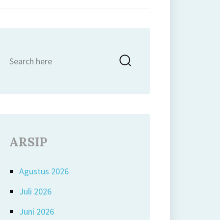
Search
Search
for:
ARSIP
Agustus 2026
Juli 2026
Juni 2026