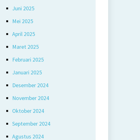
Juni 2025
Mei 2025
April 2025
Maret 2025
Februari 2025
Januari 2025
Desember 2024
November 2024
Oktober 2024
September 2024
Agustus 2024