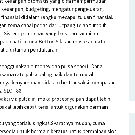
tat keuangan otomatis yang bisa mempermudah
 keuangan, budgeting, mengatur pengeluaran,
finansial didalam rangka mecapai tujuan finansial.
an tema cabai pedas dari Jepang telah tumbuh
ni. Sistem permainan yang baik dan tampilan
pada hati semua Bettor. Silakan masukan data-
alid di laman pendaftaran.
 menggunakan e-money dan pulsa seperti Dana,
rsama rate pulsa paling baik dan termurah.
unya kenyamanan didalam bertransaksi merupakan
la SLOT88.
ksi via pulsa ini maka prosesnya pun dapat lebih
bakal lebih cepat terisi untuk digunakan bermain
 yang terlalu singkat.Syaratnya mudah, cuma
bersedia untuk bermain beratus-ratus permainan slot