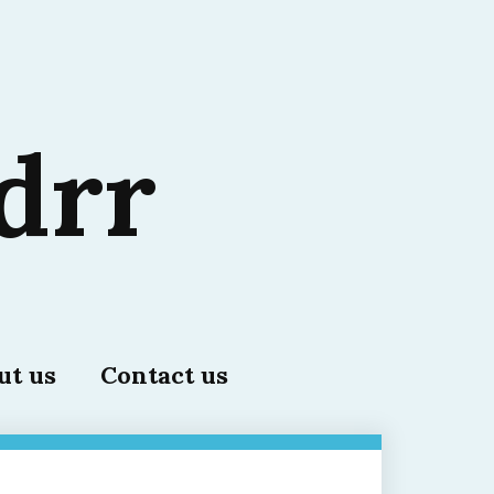
drr
ut us
Contact us