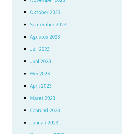
Oktober 2023
September 2023
Agustus 2023
Juli 2023
Juni 2023
Mei 2023
April 2023
Maret 2023
Februari 2023
Januari 2023