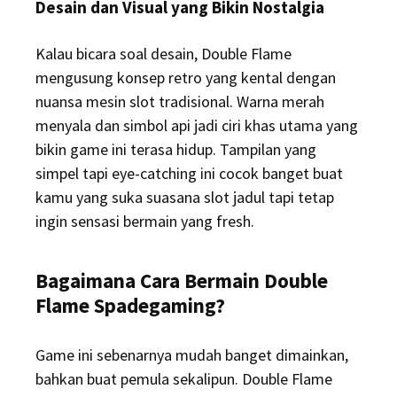
Desain dan Visual yang Bikin Nostalgia
Kalau bicara soal desain, Double Flame
mengusung konsep retro yang kental dengan
nuansa mesin slot tradisional. Warna merah
menyala dan simbol api jadi ciri khas utama yang
bikin game ini terasa hidup. Tampilan yang
simpel tapi eye-catching ini cocok banget buat
kamu yang suka suasana slot jadul tapi tetap
ingin sensasi bermain yang fresh.
Bagaimana Cara Bermain Double
Flame Spadegaming?
Game ini sebenarnya mudah banget dimainkan,
bahkan buat pemula sekalipun. Double Flame