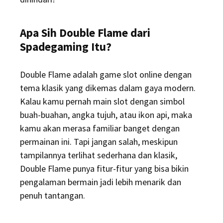
Apa Sih Double Flame dari
Spadegaming Itu?
Double Flame adalah game slot online dengan
tema klasik yang dikemas dalam gaya modern.
Kalau kamu pernah main slot dengan simbol
buah-buahan, angka tujuh, atau ikon api, maka
kamu akan merasa familiar banget dengan
permainan ini. Tapi jangan salah, meskipun
tampilannya terlihat sederhana dan klasik,
Double Flame punya fitur-fitur yang bisa bikin
pengalaman bermain jadi lebih menarik dan
penuh tantangan.