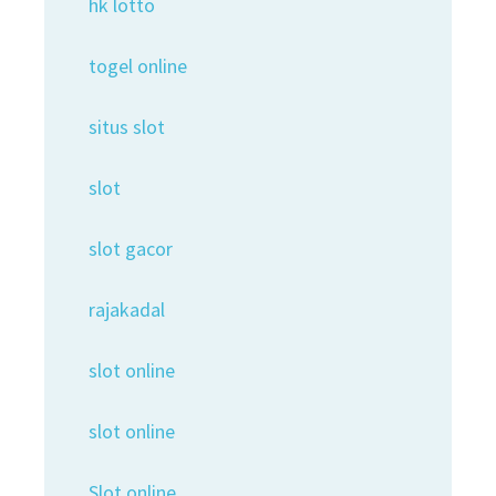
hk lotto
togel online
situs slot
slot
slot gacor
rajakadal
slot online
slot online
Slot online