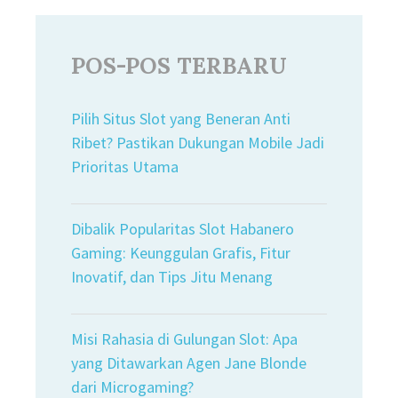
POS-POS TERBARU
Pilih Situs Slot yang Beneran Anti
Ribet? Pastikan Dukungan Mobile Jadi
Prioritas Utama
Dibalik Popularitas Slot Habanero
Gaming: Keunggulan Grafis, Fitur
Inovatif, dan Tips Jitu Menang
Misi Rahasia di Gulungan Slot: Apa
yang Ditawarkan Agen Jane Blonde
dari Microgaming?