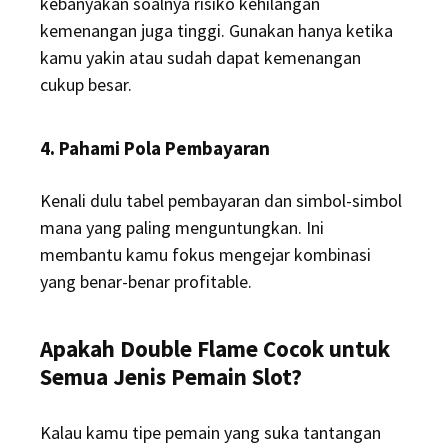
kebanyakan soalnya risiko kehilangan
kemenangan juga tinggi. Gunakan hanya ketika
kamu yakin atau sudah dapat kemenangan
cukup besar.
4. Pahami Pola Pembayaran
Kenali dulu tabel pembayaran dan simbol-simbol
mana yang paling menguntungkan. Ini
membantu kamu fokus mengejar kombinasi
yang benar-benar profitable.
Apakah Double Flame Cocok untuk
Semua Jenis Pemain Slot?
Kalau kamu tipe pemain yang suka tantangan