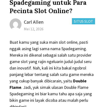
Spadegaming untuk Para
Pecinta Slot Online?
Author
CATEGORIES:
Carl Allen
SITUS SLOT
Posted
Mei 12, 2026
on
Buat kamu yang suka main slot online, pasti
nggak asing lagi sama nama Spadegaming.
Mereka ini dikenal sebagai salah satu provider
game slot yang rajin ngeluarin judul-judul seru
dan inovatif. Nah, kali ini kita bakal ngobrol
panjang lebar tentang salah satu game mereka
yang cukup banyak dibicarain, yaitu
Double
Flame
. Jadi, yuk simak ulasan Double Flame
Spadegaming ini biar kamu tahu apa saja yang
bikin game ini layak dicoba atau malah perlu
dihindari!