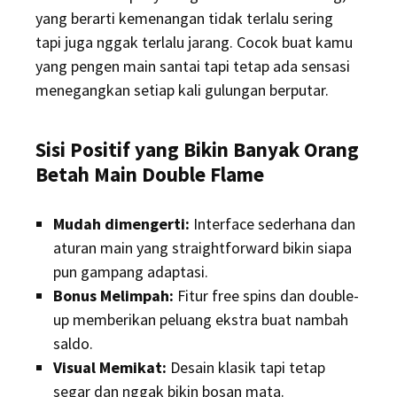
yang berarti kemenangan tidak terlalu sering
tapi juga nggak terlalu jarang. Cocok buat kamu
yang pengen main santai tapi tetap ada sensasi
menegangkan setiap kali gulungan berputar.
Sisi Positif yang Bikin Banyak Orang
Betah Main Double Flame
Mudah dimengerti:
Interface sederhana dan
aturan main yang straightforward bikin siapa
pun gampang adaptasi.
Bonus Melimpah:
Fitur free spins dan double-
up memberikan peluang ekstra buat nambah
saldo.
Visual Memikat:
Desain klasik tapi tetap
segar dan nggak bikin bosan mata.