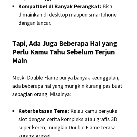
Kompatibel di Banyak Perangkat:
Bisa
dimainkan di desktop maupun smartphone
dengan lancar.
Tapi, Ada Juga Beberapa Hal yang
Perlu Kamu Tahu Sebelum Terjun
Main
Meski Double Flame punya banyak keunggulan,
ada beberapa hal yang mungkin kurang pas buat
sebagian orang. Misalnya:
Keterbatasan Tema:
Kalau kamu penyuka
slot dengan cerita kompleks atau grafis 3D
super keren, mungkin Double Flame terasa
kurang greget.