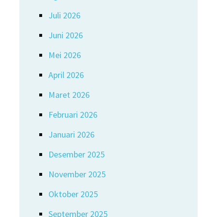
Juli 2026
Juni 2026
Mei 2026
April 2026
Maret 2026
Februari 2026
Januari 2026
Desember 2025
November 2025
Oktober 2025
September 2025