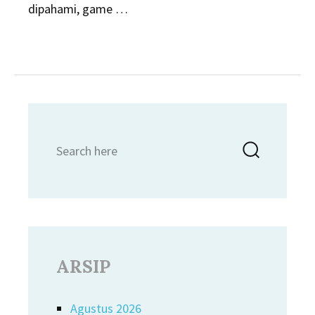
dipahami, game …
Search
Searc
for:
ARSIP
Agustus 2026