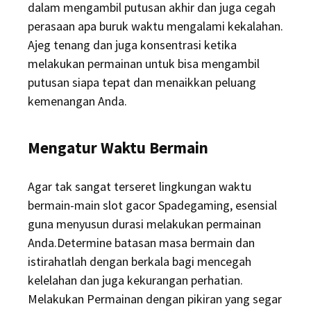
dalam mengambil putusan akhir dan juga cegah
perasaan apa buruk waktu mengalami kekalahan.
Ajeg tenang dan juga konsentrasi ketika
melakukan permainan untuk bisa mengambil
putusan siapa tepat dan menaikkan peluang
kemenangan Anda.
Mengatur Waktu Bermain
Agar tak sangat terseret lingkungan waktu
bermain-main slot gacor Spadegaming, esensial
guna menyusun durasi melakukan permainan
Anda.Determine batasan masa bermain dan
istirahatlah dengan berkala bagi mencegah
kelelahan dan juga kekurangan perhatian.
Melakukan Permainan dengan pikiran yang segar