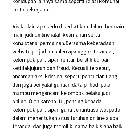
kehidupan lainnya sama seperti relasi komunal
serta pekerjaan.
Risiko lain apa perlu diperhatikan dalam bermain-
main judi on line ialah keamanan serta
konsistensi permainan.Bersama keberadaan
website perjudian onlen apa nggak terandal,
kelompok partisipan rentan beralih korban
ketidakjujuran dan fraud. Kecuali tersebut,
ancaman aksi kriminal seperti pencucian uang
dan juga penyalahgunaan data pribadi pula
mampu mengancam kelompok pelaku judi
online. Oleh karena itu, penting kepada
kelompok partisipan guna senantiasa waspada
dalam menentukan situs taruhan on line siapa
terandal dan juga memiliki nama baik siapa baik.