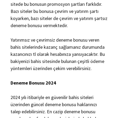
sitede bu bonusun promosyon şartları farklıdır.
Bazı siteler bu bonusa çevrim ve yatırım şartı
koyarken, bazı siteler de çevrim ve yatırım şartsız
deneme bonusu vermektedir.
Yatırımsız ve çevrimsiz deneme bonusu veren
bahis sitelerinde kazanç sağlamanız durumunda
kazancınızı tl olarak hesabınıza yansıyacaktır. Bu
bakiyenizi bahis sitesinde bulunan çeşitli ödeme
yöntemleri üzerinden çekim verebilirsiniz.
Deneme Bonusu 2024
2024 yılı itibariyle en güvenilir bahis siteleri
üzerinden güncel deneme bonusu haklarınızı
talep edebilirsiniz. En cazip deneme bonusu