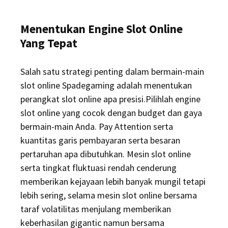
Menentukan Engine Slot Online
Yang Tepat
Salah satu strategi penting dalam bermain-main
slot online Spadegaming adalah menentukan
perangkat slot online apa presisi.Pilihlah engine
slot online yang cocok dengan budget dan gaya
bermain-main Anda. Pay Attention serta
kuantitas garis pembayaran serta besaran
pertaruhan apa dibutuhkan. Mesin slot online
serta tingkat fluktuasi rendah cenderung
memberikan kejayaan lebih banyak mungil tetapi
lebih sering, selama mesin slot online bersama
taraf volatilitas menjulang memberikan
keberhasilan gigantic namun bersama