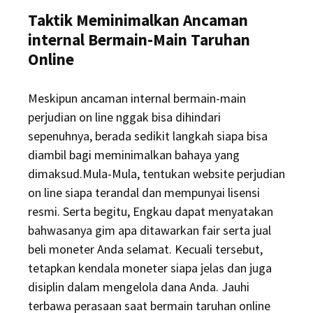
Taktik Meminimalkan Ancaman
internal Bermain-Main Taruhan
Online
Meskipun ancaman internal bermain-main
perjudian on line nggak bisa dihindari
sepenuhnya, berada sedikit langkah siapa bisa
diambil bagi meminimalkan bahaya yang
dimaksud.Mula-Mula, tentukan website perjudian
on line siapa terandal dan mempunyai lisensi
resmi. Serta begitu, Engkau dapat menyatakan
bahwasanya gim apa ditawarkan fair serta jual
beli moneter Anda selamat. Kecuali tersebut,
tetapkan kendala moneter siapa jelas dan juga
disiplin dalam mengelola dana Anda. Jauhi
terbawa perasaan saat bermain taruhan online