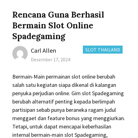
Rencana Guna Berhasil
Bermain Slot Online
Spadegaming
Author
CATEGORIES:
Carl Allen
SLOT THAILAND
Posted
Desember 17, 2024
on
Bermain-Main permainan slot online berubah
salah satu kegiatan siapa dikenal di kalangan
penyuka perjudian online. Gim slot Spadegaming
berubah alternatif penting kepada berlimpah
partisipan sebab punya beraneka ragam judul
menggaet dan feature bonus yang menggiurkan.
Tetapi, untuk dapat mencapai keberhasilan
internal bermain-main slot Spadegaming,