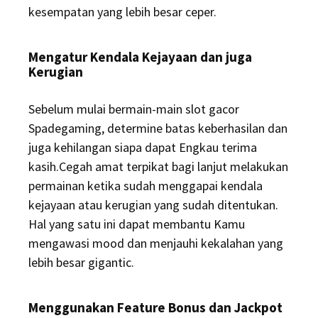
kesempatan yang lebih besar ceper.
Mengatur Kendala Kejayaan dan juga
Kerugian
Sebelum mulai bermain-main slot gacor
Spadegaming, determine batas keberhasilan dan
juga kehilangan siapa dapat Engkau terima
kasih.Cegah amat terpikat bagi lanjut melakukan
permainan ketika sudah menggapai kendala
kejayaan atau kerugian yang sudah ditentukan.
Hal yang satu ini dapat membantu Kamu
mengawasi mood dan menjauhi kekalahan yang
lebih besar gigantic.
Menggunakan Feature Bonus dan Jackpot