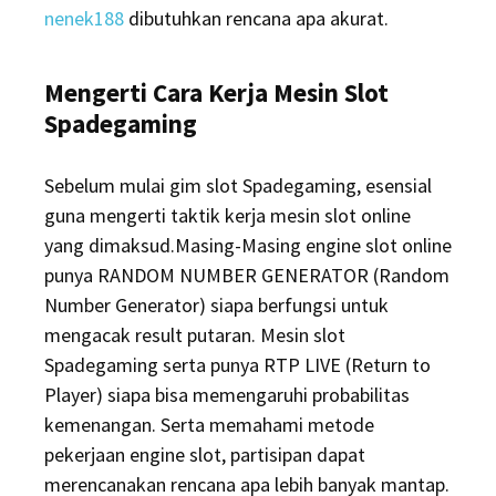
nenek188
dibutuhkan rencana apa akurat.
Mengerti Cara Kerja Mesin Slot
Spadegaming
Sebelum mulai gim slot Spadegaming, esensial
guna mengerti taktik kerja mesin slot online
yang dimaksud.Masing-Masing engine slot online
punya RANDOM NUMBER GENERATOR (Random
Number Generator) siapa berfungsi untuk
mengacak result putaran. Mesin slot
Spadegaming serta punya RTP LIVE (Return to
Player) siapa bisa memengaruhi probabilitas
kemenangan. Serta memahami metode
pekerjaan engine slot, partisipan dapat
merencanakan rencana apa lebih banyak mantap.