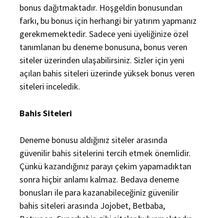
bonus dağıtmaktadır. Hoşgeldin bonusundan
farkı, bu bonus için herhangi bir yatırım yapmanız
gerekmemektedir. Sadece yeni üyeliğinize özel
tanımlanan bu deneme bonusuna, bonus veren
siteler üzerinden ulaşabilirsiniz. Sizler için yeni
açılan bahis siteleri üzerinde yüksek bonus veren
siteleri inceledik.
Bahis Siteleri
Deneme bonusu aldığınız siteler arasında
güvenilir bahis sitelerini tercih etmek önemlidir.
Çünkü kazandığınız parayı çekim yapamadıktan
sonra hiçbir anlamı kalmaz. Bedava deneme
bonusları ile para kazanabileceğiniz güvenilir
bahis siteleri arasında Jojobet, Betbaba,