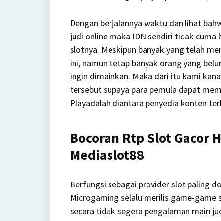
Dengan berjalannya waktu dan lihat bahwa
judi online maka IDN sendiri tidak cum
slotnya. Meskipun banyak yang telah men
ini, namun tetap banyak orang yang bel
ingin dimainkan. Maka dari itu kami ka
tersebut supaya para pemula dapat mempe
Playadalah diantara penyedia konten te
Bocoran Rtp Slot Gacor Ha
Mediaslot88
Berfungsi sebagai provider slot paling
Microgaming selalu merilis game-game 
secara tidak segera pengalaman main jud