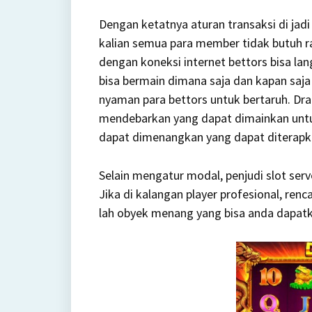
Dengan ketatnya aturan transaksi di jadi
kalian semua para member tidak butuh 
dengan koneksi internet bettors bisa lan
bisa bermain dimana saja dan kapan saja
nyaman para bettors untuk bertaruh. Dr
mendebarkan yang dapat dimainkan untu
dapat dimenangkan yang dapat diterapk
Selain mengatur modal, penjudi slot serv
Jika di kalangan player profesional, re
lah obyek menang yang bisa anda dapatk