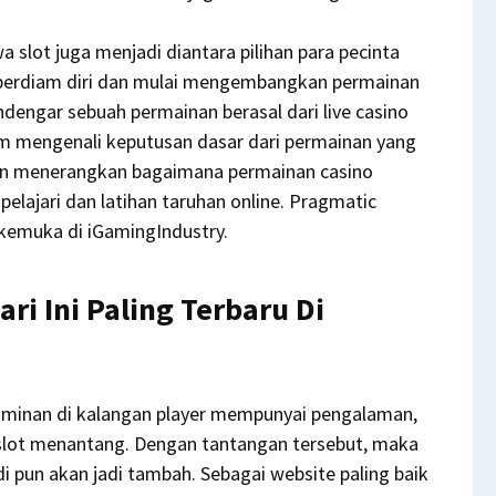
 slot juga menjadi diantara pilihan para pecinta
a berdiam diri dan mulai mengembangkan permainan
dengar sebuah permainan berasal dari live casino
um mengenali keputusan dasar dari permainan yang
nan menerangkan bagaimana permainan casino
lajari dan latihan taruhan online. Pragmatic
rkemuka di iGamingIndustry.
ri Ini Paling Terbaru Di
 dominan di kalangan player mempunyai pengalaman,
slot menantang. Dengan tantangan tersebut, maka
i pun akan jadi tambah. Sebagai website paling baik