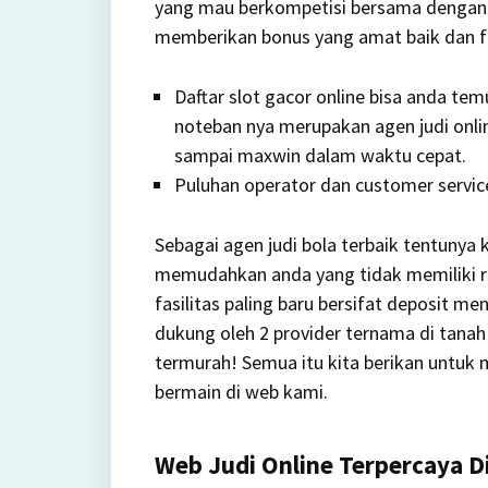
yang mau berkompetisi bersama dengan w
memberikan bonus yang amat baik dan fa
Daftar slot gacor online bisa anda t
noteban nya merupakan agen judi onli
sampai maxwin dalam waktu cepat.
Puluhan operator dan customer servic
Sebagai agen judi bola terbaik tentunya 
memudahkan anda yang tidak memiliki rek
fasilitas paling baru bersifat deposit m
dukung oleh 2 provider ternama di tanah
termurah! Semua itu kita berikan untuk
bermain di web kami.
Web Judi Online Terpercaya D