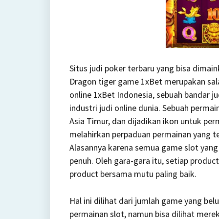
Situs judi poker terbaru yang bisa dimai
Dragon tiger game 1xBet merupakan sala
online 1xBet Indonesia, sebuah bandar 
industri judi online dunia. Sebuah permai
Asia Timur, dan dijadikan ikon untuk perm
melahirkan perpaduan permainan yang te
Alasannya karena semua game slot yang di
penuh. Oleh gara-gara itu, setiap produc
product bersama mutu paling baik.
Hal ini dilihat dari jumlah game yang b
permainan slot, namun bisa dilihat mere