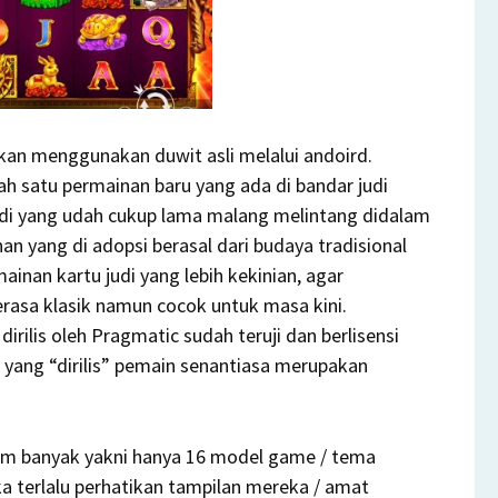
nkan menggunakan duwit asli melalui andoird.
h satu permainan baru yang ada di bandar judi
judi yang udah cukup lama malang melintang didalam
nan yang di adopsi berasal dari budaya tradisional
ainan kartu judi yang lebih kekinian, agar
rasa klasik namun cocok untuk masa kini.
rilis oleh Pragmatic sudah teruji dan berlisensi
t yang “dirilis” pemain senantiasa merupakan
elum banyak yakni hanya 16 model game / tema
ka terlalu perhatikan tampilan mereka / amat