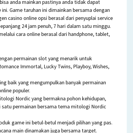
bisa anda mainkan pastinya anda tidak dapat
e ini. Game taruhan ini dimainkan bersama dengan
n casino online opsi berasal dari penyuplai service
sepanjang 24 jam penuh, 7 hari dalam satu minggu.
elalui cara online berasal dari handphone, tablet,
engan permainan slot yang menarik untuk
 Romance Immortal, Lucky Twins, Playboy, Wishes,
 paling baik yang mengumpulkan banyak permainan
online populer.
mitologi Nordic yang bermakna pohon kehidupan,
ri satu permainan bersama tema mitologi Nordic
oduk game ini betul-betul menjadi pilihan yang pas.
rencana main dinamakan juga bersama target.