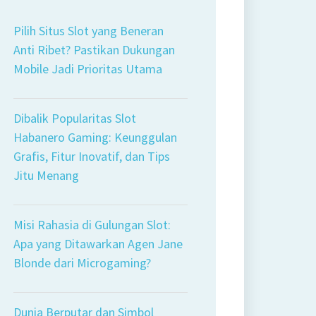
Pilih Situs Slot yang Beneran
Anti Ribet? Pastikan Dukungan
Mobile Jadi Prioritas Utama
Dibalik Popularitas Slot
Habanero Gaming: Keunggulan
Grafis, Fitur Inovatif, dan Tips
Jitu Menang
Misi Rahasia di Gulungan Slot:
Apa yang Ditawarkan Agen Jane
Blonde dari Microgaming?
Dunia Berputar dan Simbol