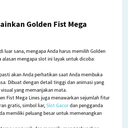
inkan Golden Fist Mega
e di luar sana, mengapa Anda harus memilih Golden
 alasan mengapa slot ini layak untuk dicoba:
 pasti akan Anda perhatikan saat Anda membuka
asa. Dibuat dengan detail tinggi dan animasi yang
an visual yang memanjakan mata.
en Fist Mega Lines juga menawarkan sejumlah fitur
n gratis, simbol liar,
Slot Gacor
dan pengganda
Anda memiliki peluang besar untuk memenangkan