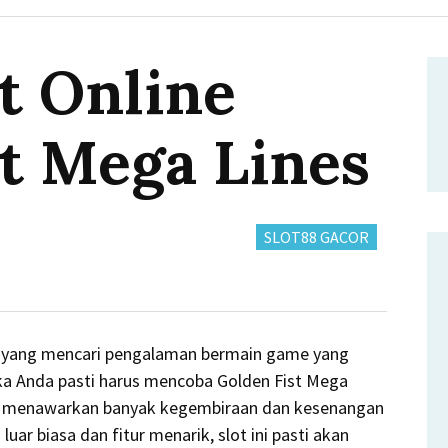
t Online
st Mega Lines
CATEGORIES:
SLOT88 GACOR
ne yang mencari pengalaman bermain game yang
ka Anda pasti harus mencoba Golden Fist Mega
yang menawarkan banyak kegembiraan dan kesenangan
uar biasa dan fitur menarik, slot ini pasti akan