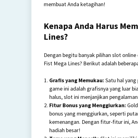
membuat Anda ketagihan!
Kenapa Anda Harus Mema
Lines?
Dengan begitu banyak pilihan slot onlin
Fist Mega Lines? Berikut adalah beberapa
Grafis yang Memukau:
Satu hal yang
game ini adalah grafisnya yang luar bi
halus, slot ini menjanjikan pengalam
Fitur Bonus yang Menggiurkan:
Gold
bonus yang menggiurkan, seperti putara
kemenangan. Dengan fitur-fitur ini, 
hadiah besar!