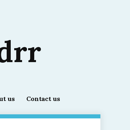
drr
ut us
Contact us