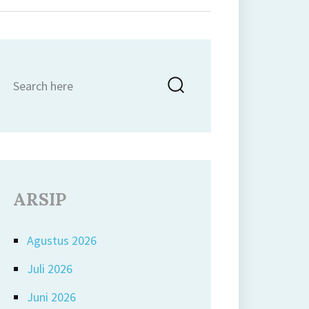
Search
Search
for:
ARSIP
Agustus 2026
Juli 2026
Juni 2026