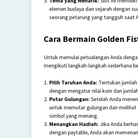
Tema yang Menarik:
Slot ini memili
elemen budaya dan sejarah dengan sua
seorang petarung yang tangguh saat A
Cara Bermain Golden Fis
Untuk memulai petualangan Anda dengan 
mengikuti langkah-langkah sederhana be
Pilih Taruhan Anda:
Tentukan jumlah 
dengan mengatur nilai koin dan jumlah
Putar Gulungan:
Setelah Anda menent
untuk memutar gulungan dan melihat
simbol yang menang.
Menangkan Hadiah:
Jika Anda berha
dengan paytable, Anda akan memenang