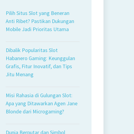
Pilih Situs Slot yang Beneran
Anti Ribet? Pastikan Dukungan
Mobile Jadi Prioritas Utama
Dibalik Popularitas Slot
Habanero Gaming: Keunggulan
Grafis, Fitur Inovatif, dan Tips
Jitu Menang
Misi Rahasia di Gulungan Slot:
Apa yang Ditawarkan Agen Jane
Blonde dari Microgaming?
Dunia Berputar dan Simbol