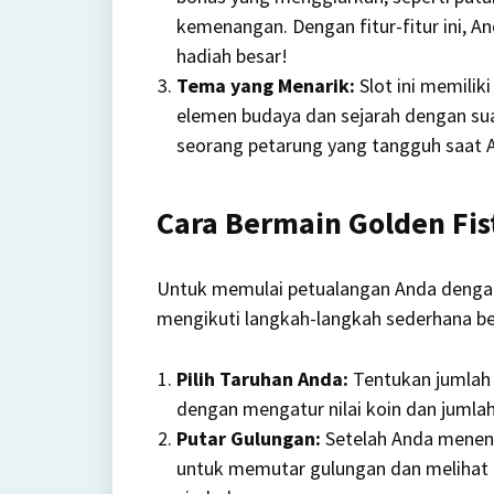
kemenangan. Dengan fitur-fitur ini, 
hadiah besar!
Tema yang Menarik:
Slot ini memili
elemen budaya dan sejarah dengan sua
seorang petarung yang tangguh saat A
Cara Bermain Golden Fis
Untuk memulai petualangan Anda dengan 
mengikuti langkah-langkah sederhana be
Pilih Taruhan Anda:
Tentukan jumlah 
dengan mengatur nilai koin dan jumlah
Putar Gulungan:
Setelah Anda menent
untuk memutar gulungan dan melihat