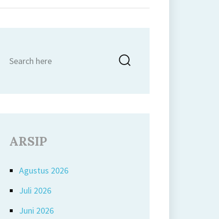
Search
Search
for:
ARSIP
Agustus 2026
Juli 2026
Juni 2026