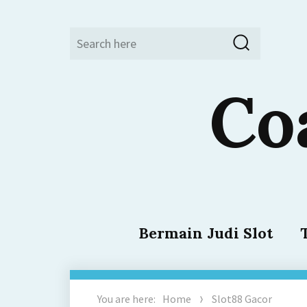
Search
Search
for:
Co
Bermain Judi Slot
You are here:
Home
Slot88 Gacor