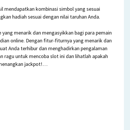
sil mendapatkan kombinasi simbol yang sesuai
kan hadiah sesuai dengan nilai taruhan Anda.
ine yang menarik dan mengasyikkan bagi para pemain
dian online. Dengan fitur-fiturnya yang menarik dan
mbuat Anda terhibur dan menghadirkan pengalaman
 ragu untuk mencoba slot ini dan lihatlah apakah
emenangkan jackpot!…