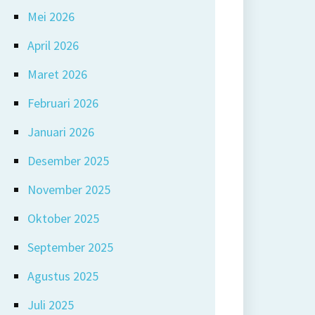
Mei 2026
April 2026
Maret 2026
Februari 2026
Januari 2026
Desember 2025
November 2025
Oktober 2025
September 2025
Agustus 2025
Juli 2025