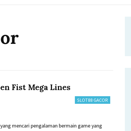
cor
den Fist Mega Lines
CATEGORIES:
SLOT88 GACOR
ne yang mencari pengalaman bermain game yang