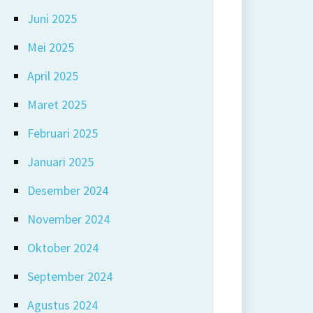
Juni 2025
Mei 2025
April 2025
Maret 2025
Februari 2025
Januari 2025
Desember 2024
November 2024
Oktober 2024
September 2024
Agustus 2024