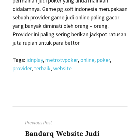
permainan judi poker yang anda mainkan
didalamnya. Game pg soft indonesia merupakaan
sebuah provider game judi online paling gacor
yang banyak diminati oleh orang – orang.
Provider ini paling sering berikan jackpot ratusan
juta rupiah untuk para bettor.
Tags:
idnplay
,
metrotvpoker
,
online
,
poker
,
provider
,
terbaik
,
website
Navigasi
Previous Post
pos
Previous
Bandarq Website Judi