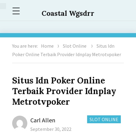
Menu
Coastal Wgsdrr
You are here:
Home
Slot Online
Situs Idn
Poker Online Terbaik Provider Idnplay Metrotvpoker
Situs Idn Poker Online
Terbaik Provider Idnplay
Metrotvpoker
Author
CATEGORIES:
Carl Allen
SLOT ONLINE
Posted
September 30, 2022