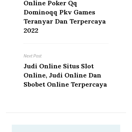
post:
Online Poker Qq
Dominoqq Pkv Games
Teranyar Dan Terpercaya
2022
Next Post
Next
Judi Online Situs Slot
post:
Online, Judi Online Dan
Sbobet Online Terpercaya