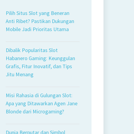
Pilih Situs Slot yang Beneran
Anti Ribet? Pastikan Dukungan
Mobile Jadi Prioritas Utama
Dibalik Popularitas Slot
Habanero Gaming: Keunggulan
Grafis, Fitur Inovatif, dan Tips
Jitu Menang
Misi Rahasia di Gulungan Slot:
Apa yang Ditawarkan Agen Jane
Blonde dari Microgaming?
Dunia Berputar dan Simbol