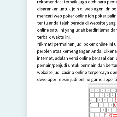
rekomendasi terbaik juga oleh para pemai
disarankan untuk join di web agen idn p
mencari web poker online idn poker pali
tentu anda telah berada di website yang
online satu ini yang udah berdiri lama da
terbaik waktu ini.
Nikmati permainan judi poker online in
peroleh atas kemengangan Anda. Dikenal s
internet, adalah versi online berasal dar
pemain/penjudi untuk bermain dan berta
website judi casino online terpercaya de
developer mesin judi online game seperti