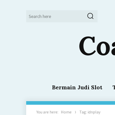
Search
Search
for:
Co
Bermain Judi Slot
You are here:
Home
Tag: idnplay