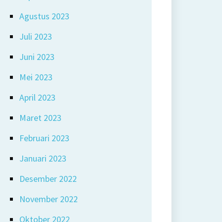
Agustus 2023
Juli 2023
Juni 2023
Mei 2023
April 2023
Maret 2023
Februari 2023
Januari 2023
Desember 2022
November 2022
Oktober 2022