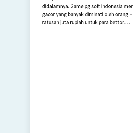
didalamnya. Game pg soft indonesia mer
gacor yang banyak diminati oleh orang – o
ratusan juta rupiah untuk para bettor.…