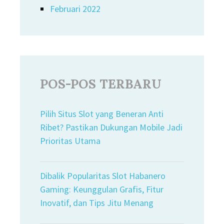
Februari 2022
POS-POS TERBARU
Pilih Situs Slot yang Beneran Anti
Ribet? Pastikan Dukungan Mobile Jadi
Prioritas Utama
Dibalik Popularitas Slot Habanero
Gaming: Keunggulan Grafis, Fitur
Inovatif, dan Tips Jitu Menang