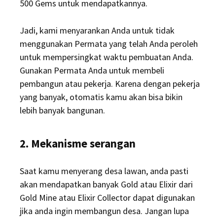
500 Gems untuk mendapatkannya.
Jadi, kami menyarankan Anda untuk tidak
menggunakan Permata yang telah Anda peroleh
untuk mempersingkat waktu pembuatan Anda.
Gunakan Permata Anda untuk membeli
pembangun atau pekerja. Karena dengan pekerja
yang banyak, otomatis kamu akan bisa bikin
lebih banyak bangunan.
2. Mekanisme serangan
Saat kamu menyerang desa lawan, anda pasti
akan mendapatkan banyak Gold atau Elixir dari
Gold Mine atau Elixir Collector dapat digunakan
jika anda ingin membangun desa. Jangan lupa