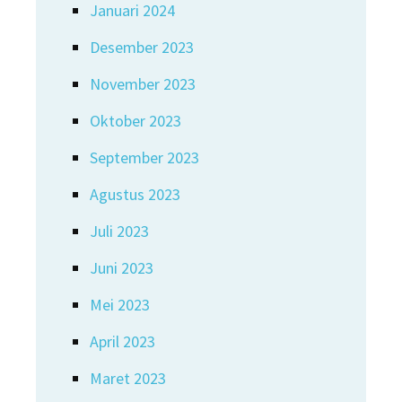
Januari 2024
Desember 2023
November 2023
Oktober 2023
September 2023
Agustus 2023
Juli 2023
Juni 2023
Mei 2023
April 2023
Maret 2023