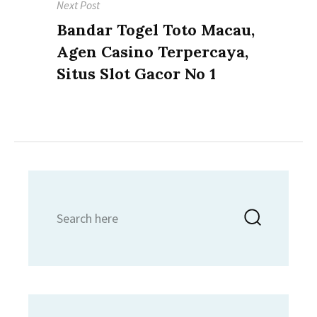
Next Post
Next
Bandar Togel Toto Macau,
post:
Agen Casino Terpercaya,
Situs Slot Gacor No 1
Search
Searc
for: