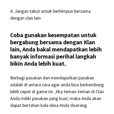
4. Jangan takut untuk berhimpun bersama
dengan clan lain
Coba gunakan kesempatan untuk
bergabung bersama dengan Klan
lain, Anda bakal mendapatkan lebih
banyak informasi perihal langkah
bikin Anda lebih kuat.
Berbagi pasukan dan mendapatkan pasukan
adalah di antara cara agar anda bisa berkembang
lebih cepat di game ini. Jika teman-teman di Clan
Anda miliki pasukan yang kuat, maka Anda akan
dapat bertahan kala desa Anda diserang.