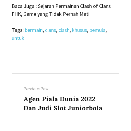
Baca Juga : Sejarah Permainan Clash of Clans
FHK, Game yang Tidak Pernah Mati
Tags:
bermain
,
clans
,
clash
,
khusus
,
pemula
,
untuk
Navigasi
Previous Post
pos
Previous
Agen Piala Dunia 2022
post:
Dan Judi Slot Juniorbola