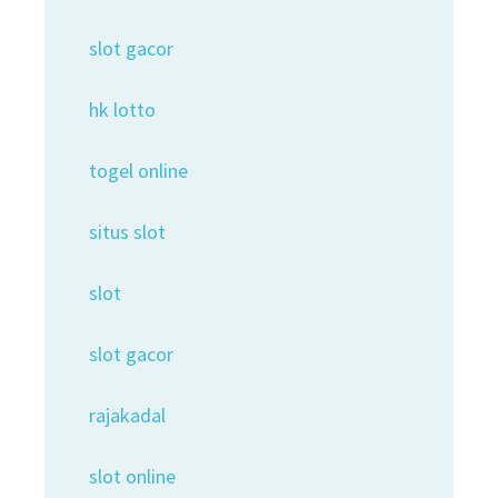
slot gacor
hk lotto
togel online
situs slot
slot
slot gacor
rajakadal
slot online