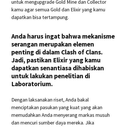
untuk mengupgrade Gold Mine dan Collector
kamu agar semua Gold dan Elixir yang kamu
dapatkan bisa tertampung.
Anda harus ingat bahwa mekanisme
serangan merupakan elemen
penting di dalam Clash of Clans.
Jadi, pastikan Elixir yang kamu
dapatkan senantiasa dihabiskan
untuk lakukan penelitian di
Laboratorium.
Dengan laksanakan riset, Anda bakal
menciptakan pasukan yang kuat yang akan
memudahkan Anda menyerang markas musuh
dan mencuri sumber daya mereka. Jika