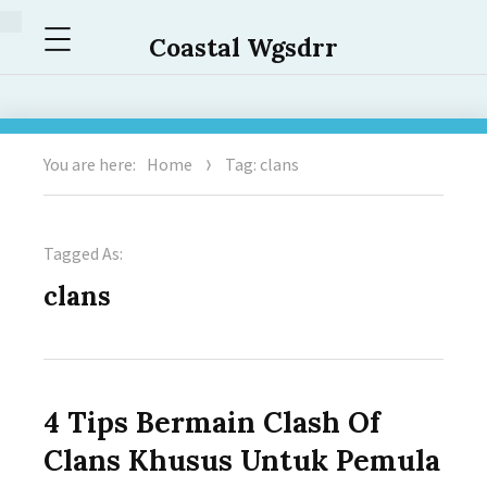
Menu
Coastal Wgsdrr
You are here:
Home
Tag: clans
Tagged As:
clans
4 Tips Bermain Clash Of
Clans Khusus Untuk Pemula