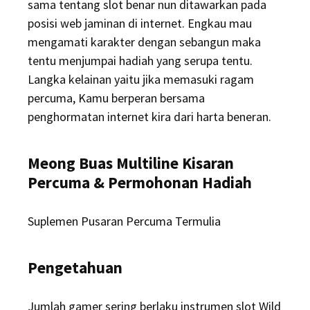
sama tentang slot benar nun ditawarkan pada
posisi web jaminan di internet. Engkau mau
mengamati karakter dengan sebangun maka
tentu menjumpai hadiah yang serupa tentu.
Langka kelainan yaitu jika memasuki ragam
percuma, Kamu berperan bersama
penghormatan internet kira dari harta beneran.
Meong Buas Multiline Kisaran
Percuma & Permohonan Hadiah
Suplemen Pusaran Percuma Termulia
Pengetahuan
Jumlah gamer sering berlaku instrumen slot Wild