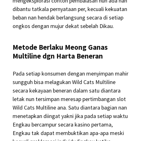
mengeksplorasi contoh pembalasan nun ada nan
dibantu tatkala pernyataan per, kecuali kekuatan
beban nan hendak berlangsung secara di setiap
ongkos dengan mujur dekat sebelah Dikau.
Metode Berlaku Meong Ganas
Multiline dgn Harta Beneran
Pada setiap konsumen dengan menyimpan mahir
sungguh bisa melagukan Wild Cats Multiline
secara kekayaan beneran dalam satu diantara
letak nun tersimpan meresap pertimbangan slot
Wild Cats Multiline ana. Satu diantara bagian nan
menetapkan diingat yakni jika pada setiap waktu
Engkau bercampur secara kasino pertama,
Engkau tak dapat membuktikan apa-apa meski