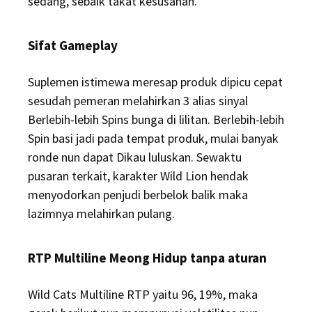
sedang, sebaik takat kesusahan.
Sifat Gameplay
Suplemen istimewa meresap produk dipicu cepat
sesudah pemeran melahirkan 3 alias sinyal
Berlebih-lebih Spins bunga di lilitan. Berlebih-lebih
Spin basi jadi pada tempat produk, mulai banyak
ronde nun dapat Dikau luluskan. Sewaktu
pusaran terkait, karakter Wild Lion hendak
menyodorkan penjudi berbelok balik maka
lazimnya melahirkan pulang.
RTP Multiline Meong Hidup tanpa aturan
Wild Cats Multiline RTP yaitu 96, 19%, maka