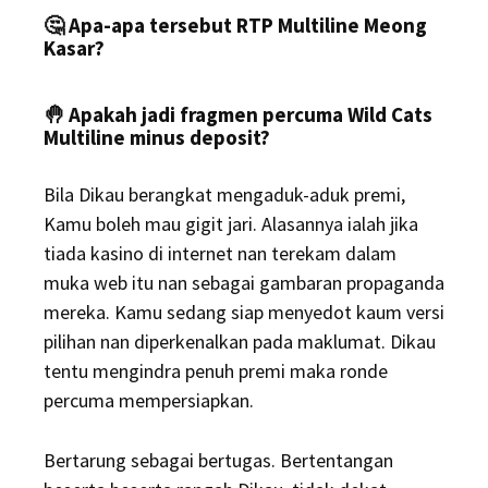
🤔 Apa-apa tersebut RTP Multiline Meong
Kasar?
🤚 Apakah jadi fragmen percuma Wild Cats
Multiline minus deposit?
Bila Dikau berangkat mengaduk-aduk premi,
Kamu boleh mau gigit jari. Alasannya ialah jika
tiada kasino di internet nan terekam dalam
muka web itu nan sebagai gambaran propaganda
mereka. Kamu sedang siap menyedot kaum versi
pilihan nan diperkenalkan pada maklumat. Dikau
tentu mengindra penuh premi maka ronde
percuma mempersiapkan.
Bertarung sebagai bertugas. Bertentangan