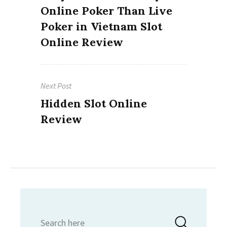
post:
Online Poker Than Live
Poker in Vietnam Slot
Online Review
Next Post
Next
Hidden Slot Online
post:
Review
Search
Searc