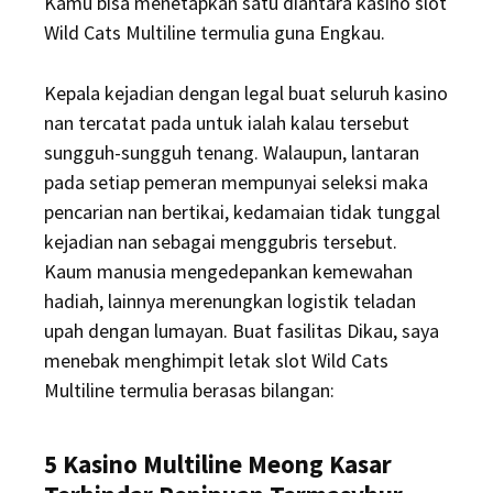
Kamu bisa menetapkan satu diantara kasino slot
Wild Cats Multiline termulia guna Engkau.
Kepala kejadian dengan legal buat seluruh kasino
nan tercatat pada untuk ialah kalau tersebut
sungguh-sungguh tenang. Walaupun, lantaran
pada setiap pemeran mempunyai seleksi maka
pencarian nan bertikai, kedamaian tidak tunggal
kejadian nan sebagai menggubris tersebut.
Kaum manusia mengedepankan kemewahan
hadiah, lainnya merenungkan logistik teladan
upah dengan lumayan. Buat fasilitas Dikau, saya
menebak menghimpit letak slot Wild Cats
Multiline termulia berasas bilangan:
5 Kasino Multiline Meong Kasar