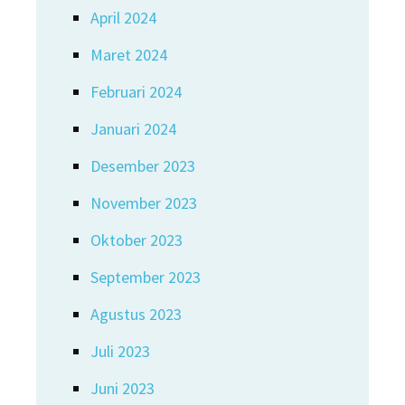
April 2024
Maret 2024
Februari 2024
Januari 2024
Desember 2023
November 2023
Oktober 2023
September 2023
Agustus 2023
Juli 2023
Juni 2023