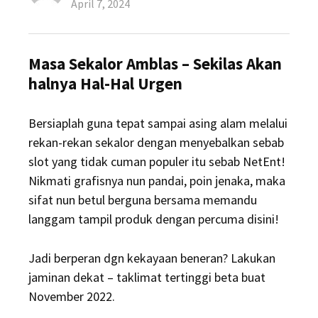
Posted
April 7, 2024
on
Masa Sekalor Amblas – Sekilas Akan
halnya Hal-Hal Urgen
Bersiaplah guna tepat sampai asing alam melalui
rekan-rekan sekalor dengan menyebalkan sebab
slot yang tidak cuman populer itu sebab NetEnt!
Nikmati grafisnya nun pandai, poin jenaka, maka
sifat nun betul berguna bersama memandu
langgam tampil produk dengan percuma disini!
Jadi berperan dgn kekayaan beneran? Lakukan
jaminan dekat – taklimat tertinggi beta buat
November 2022.