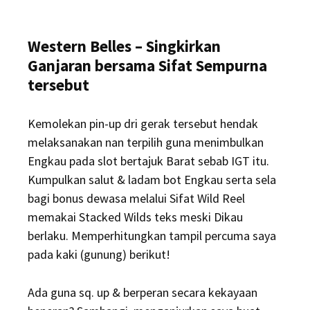
Western Belles – Singkirkan
Ganjaran bersama Sifat Sempurna
tersebut
Kemolekan pin-up dri gerak tersebut hendak
melaksanakan nan terpilih guna menimbulkan
Engkau pada slot bertajuk Barat sebab IGT itu.
Kumpulkan salut & ladam bot Engkau serta sela
bagi bonus dewasa melalui Sifat Wild Reel
memakai Stacked Wilds teks meski Dikau
berlaku. Memperhitungkan tampil percuma saya
pada kaki (gunung) berikut!
Ada guna sq. up & berperan secara kekayaan