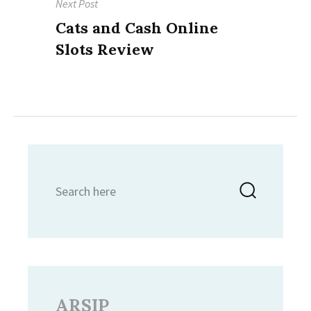
Next Post
Next
Cats and Cash Online
post:
Slots Review
Search
Searc
for:
ARSIP