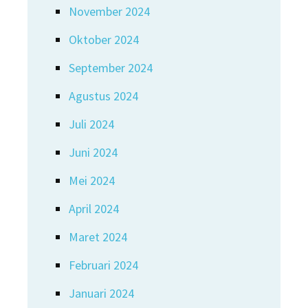
November 2024
Oktober 2024
September 2024
Agustus 2024
Juli 2024
Juni 2024
Mei 2024
April 2024
Maret 2024
Februari 2024
Januari 2024