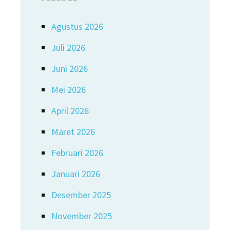
Agustus 2026
Juli 2026
Juni 2026
Mei 2026
April 2026
Maret 2026
Februari 2026
Januari 2026
Desember 2025
November 2025