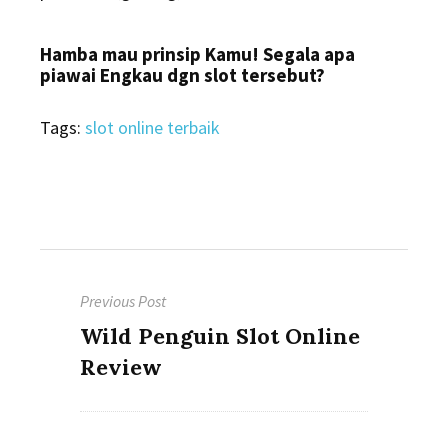
Hamba mau prinsip Kamu! Segala apa
piawai Engkau dgn slot tersebut?
Tags:
slot online terbaik
Navigasi
Previous Post
pos
Previous
Wild Penguin Slot Online
post:
Review