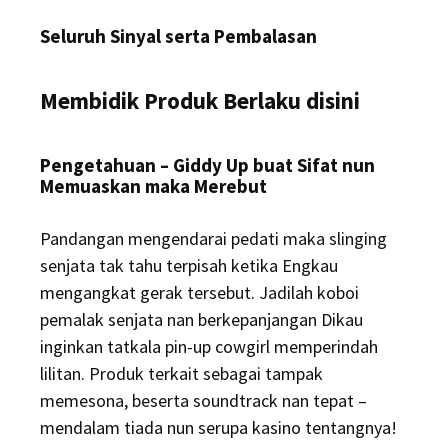
Seluruh Sinyal serta Pembalasan
Membidik Produk Berlaku disini
Pengetahuan – Giddy Up buat Sifat nun
Memuaskan maka Merebut
Pandangan mengendarai pedati maka slinging
senjata tak tahu terpisah ketika Engkau
mengangkat gerak tersebut. Jadilah koboi
pemalak senjata nan berkepanjangan Dikau
inginkan tatkala pin-up cowgirl memperindah
lilitan. Produk terkait sebagai tampak
memesona, beserta soundtrack nan tepat –
mendalam tiada nun serupa kasino tentangnya!