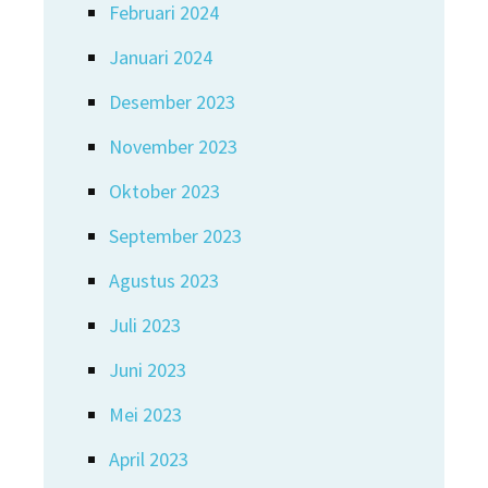
Februari 2024
Januari 2024
Desember 2023
November 2023
Oktober 2023
September 2023
Agustus 2023
Juli 2023
Juni 2023
Mei 2023
April 2023