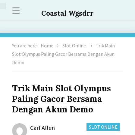
Menu
Coastal Wgsdrr
You are here:
Home
Slot Online
Trik Main
Slot Olympus Paling Gacor Bersama Dengan Akun
Demo
Trik Main Slot Olympus
Paling Gacor Bersama
Dengan Akun Demo
Author
CATEGORIES:
Carl Allen
SLOT ONLINE