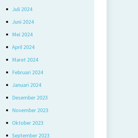
Juli 2024
Juni 2024
Mei 2024
April 2024
Maret 2024
Februari 2024
Januari 2024
Desember 2023
November 2023
Oktober 2023
September 2023