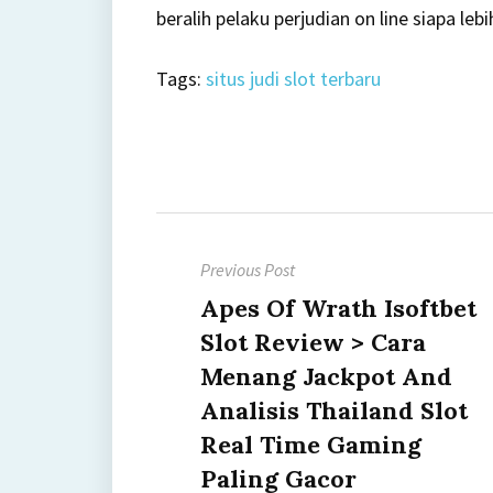
beralih pelaku perjudian on line siapa leb
Tags:
situs judi slot terbaru
Navigasi
Previous Post
pos
Previous
Apes Of Wrath Isoftbet
post:
Slot Review > Cara
Menang Jackpot And
Analisis Thailand Slot
Real Time Gaming
Paling Gacor