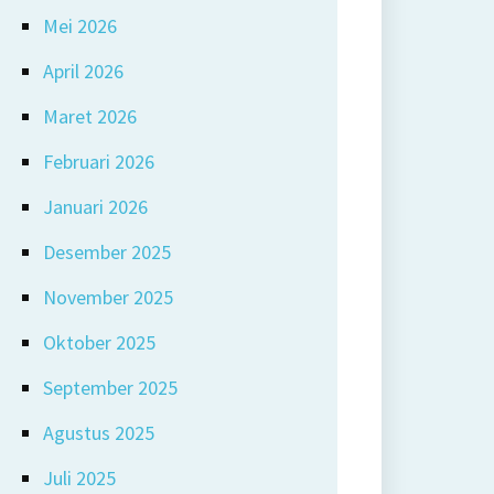
Mei 2026
April 2026
Maret 2026
Februari 2026
Januari 2026
Desember 2025
November 2025
Oktober 2025
September 2025
Agustus 2025
Juli 2025