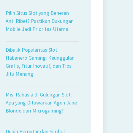
Pilih Situs Slot yang Beneran
Anti Ribet? Pastikan Dukungan
Mobile Jadi Prioritas Utama
Dibalik Popularitas Slot
Habanero Gaming: Keunggulan
Grafis, Fitur Inovatif, dan Tips
Jitu Menang
Misi Rahasia di Gulungan Slot:
Apa yang Ditawarkan Agen Jane
Blonde dari Microgaming?
Dunia Berputar dan Simbol