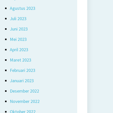
Agustus 2023
Juli 2023
Juni 2023
Mei 2023
April 2023
Maret 2023
Februari 2023
Januari 2023
Desember 2022
November 2022
Oktober 2022