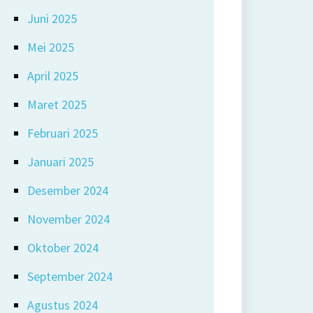
Juni 2025
Mei 2025
April 2025
Maret 2025
Februari 2025
Januari 2025
Desember 2024
November 2024
Oktober 2024
September 2024
Agustus 2024