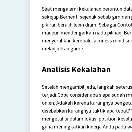
Saat mengalami kekalahan beruntun dala
sekejap.Berhenti sejenak sebab gim dan
pikiran beralih lebih diam. Sebagai Conto
maupun mendengarkan nada pilihan. Be
menyerahkan kembali calmness mind ser
melanjutkan game.
Analisis Kekalahan
Setelah mengambil jeda, langkah seteru
terjadi.Coba consider apa siapa sudah 
onlen. Adakah karena kurangnya penge
disebabkan kurangnya taktik apa tepat? 
mengetahui dalam lokasi position kesal
guna meningkatkan kinerja Anda pada w