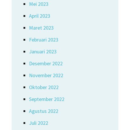
Mei 2023
April 2023
Maret 2023
Februari 2023
Januari 2023
Desember 2022
November 2022
Oktober 2022
September 2022
Agustus 2022
Juli 2022