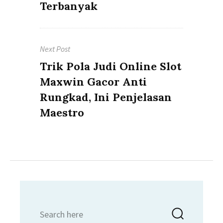
Terbanyak
Next Post
Next
Trik Pola Judi Online Slot
post:
Maxwin Gacor Anti
Rungkad, Ini Penjelasan
Maestro
Search
Searc
for: