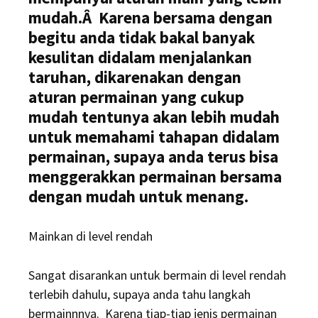
mudah.Â Karena bersama dengan
begitu anda tidak bakal banyak
kesulitan didalam menjalankan
taruhan, dikarenakan dengan
aturan permainan yang cukup
mudah tentunya akan lebih mudah
untuk memahami tahapan didalam
permainan, supaya anda terus bisa
menggerakkan permainan bersama
dengan mudah untuk menang.
Mainkan di level rendah
Sangat disarankan untuk bermain di level rendah
terlebih dahulu, supaya anda tahu langkah
bermainnnya. Karena tiap-tiap jenis permainan