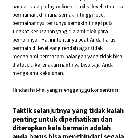
bandar bola parlay online memiliki level atau level
permainan, di mana semakin tinggi level
permainannya tentunya semakin tinggi pula
tingkat kesusahan yang dialami oleh para
pemainnya. Hal ini tentunya buat Anda harus
bermain di level yang rendah agar tidak
mengalami bermacam halangan yang tidak bisa
diatasi, dikarenakan nantinya bisa saja Anda
mengalami kekalahan.
Hindari hal-hal yang mengganggu konsentrasi
Taktik selanjutnya yang tidak kalah
penting untuk diperhatikan dan
diterapkan kala bermain adalah
anda harus bisa menghindari segala