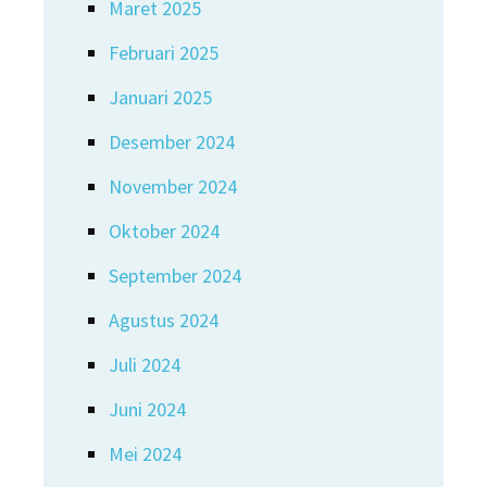
Maret 2025
Februari 2025
Januari 2025
Desember 2024
November 2024
Oktober 2024
September 2024
Agustus 2024
Juli 2024
Juni 2024
Mei 2024