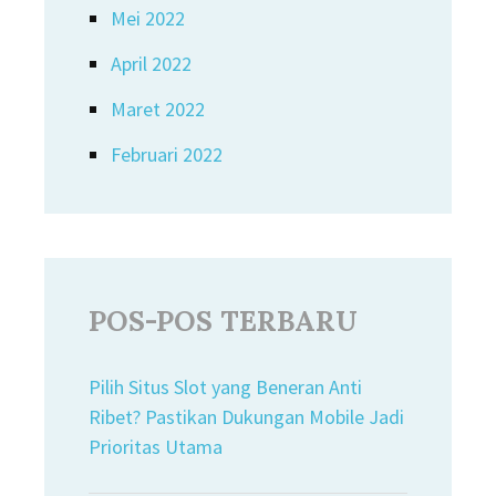
Mei 2022
April 2022
Maret 2022
Februari 2022
POS-POS TERBARU
Pilih Situs Slot yang Beneran Anti
Ribet? Pastikan Dukungan Mobile Jadi
Prioritas Utama