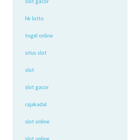
slot gacor
hk lotto
togel online
situs slot
slot
slot gacor
rajakadal
slot online
slot online