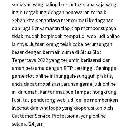
sediakan yang paling baik untuk siapa saja yang
ingin tergabung dengan penawaran terbaik.
Sebab kita senantiasa mencermati keringanan
dan juga kenyamanan tiap-tiap member supaya
tidak mudah berpindah tempat di web judi online
lainnya. Jutaan orang telah coba peruntungan
besar dengan bermain cuma di Situs Slot
Terpercaya 2022 yang terjamin berlisensi dan
aman bersama dengan RTP tertinggi. Sehingga
game slot online ini sungguh-sungguh praktis,
anda dapat mobilisasi taruhan game judi online
ini di rumah, kantor maupun tempat nongkrong.
Fasilitas pendorong web judi online memberikan
livechat dan whatsapp yang dioperasikan oleh
Customer Service Professional yang online
selama 24 jam.