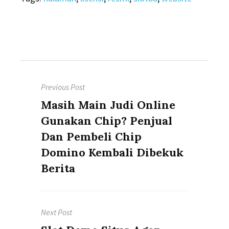
Navigasi
Previous Post
pos
Previous
Masih Main Judi Online
post:
Gunakan Chip? Penjual
Dan Pembeli Chip
Domino Kembali Dibekuk
Berita
Next Post
Next