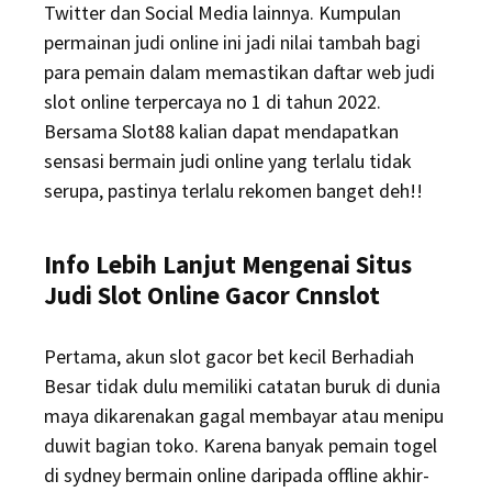
Twitter dan Social Media lainnya. Kumpulan
permainan judi online ini jadi nilai tambah bagi
para pemain dalam memastikan daftar web judi
slot online terpercaya no 1 di tahun 2022.
Bersama Slot88 kalian dapat mendapatkan
sensasi bermain judi online yang terlalu tidak
serupa, pastinya terlalu rekomen banget deh!!
Info Lebih Lanjut Mengenai Situs
Judi Slot Online Gacor Cnnslot
Pertama, akun slot gacor bet kecil Berhadiah
Besar tidak dulu memiliki catatan buruk di dunia
maya dikarenakan gagal membayar atau menipu
duwit bagian toko. Karena banyak pemain togel
di sydney bermain online daripada offline akhir-