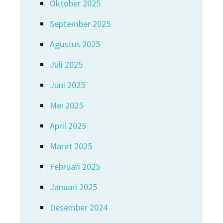
Oktober 2025
September 2025
Agustus 2025
Juli 2025
Juni 2025
Mei 2025
April 2025
Maret 2025
Februari 2025
Januari 2025
Desember 2024