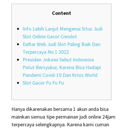
Content
Info Lebih Lanjut Mengenai Situs Judi
Slot Online Gacor Cnnslot
Daftar Web Judi Slot Paling Baik Dan
Terpercaya No 1 2022
Presiden Jokowi Sebut Indonesia
Patut Bersyukur, Karena Bisa Hadapi
Pandemi Covid-19 Dan Krisis World
Slot Gacor Fu Fu Fu
Hanya dikarenakan bersama 1 akun anda bisa
mainkan semua tipe permainan judi online 24jam
terpercaya selengkapnya. Karena kami cuman