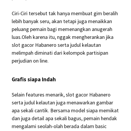
Ciri-Ciri tersebut tak hanya membuat gim beralih
lebih banyak seru, akan tetapi juga menaikkan
peluang pemain bagi memenangkan anugerah
luas.Oleh karena itu, nggak mengherankan jika
slot gacor Habanero serta judul kelautan
melimpah diminati dari kelompok partisipan
perjudian on line.
Grafis siapa Indah
Selain features menarik, slot gacor Habanero
serta judul kelautan juga menawarkan gambar
apa sekali cantik. Bersama model siapa memikat
dan juga detail apa sekali bagus, pemain hendak
mengalami seolah-olah berada dalam basic