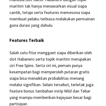
maritim tak hanya menawarkan visual siapa
cantik, tetapi serta features memesona siapa
membuat pelaku terbiasa melakukan permainan
guna durasi yang dahulu.
Features Terbaik
Salah satu fitur menggaet siapa diberikan oleh
slot Habanero serta topik maritim merupakan
ciri Free Spins. Serta ciri ini, pemain punya
kesempatan bagi memperoleh putaran gratis
siapa bisa menaikkan probabilitas menang
melalui signifikan. Selain tersebut, terletak juga
feature bonus tambahan mirip Wild dan Tebar
yang mampu memberikan kejayaan besar bagi
partisipan.