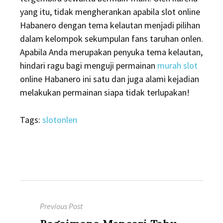
yang itu, tidak mengherankan apabila slot online
Habanero dengan tema kelautan menjadi pilihan
dalam kelompok sekumpulan fans taruhan onlen.
Apabila Anda merupakan penyuka tema kelautan,
hindari ragu bagi menguji permainan
murah slot
online Habanero ini satu dan juga alami kejadian
melakukan permainan siapa tidak terlupakan!
Tags:
slotonlen
Navigasi
Previous Post
pos
Previous