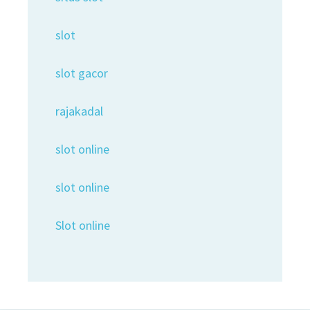
slot
slot gacor
rajakadal
slot online
slot online
Slot online