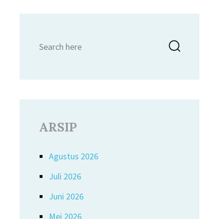
Search
Searc
for:
ARSIP
Agustus 2026
Juli 2026
Juni 2026
Mei 2026