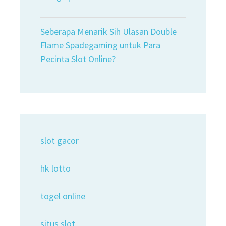
Seberapa Menarik Sih Ulasan Double
Flame Spadegaming untuk Para
Pecinta Slot Online?
slot gacor
hk lotto
togel online
situs slot