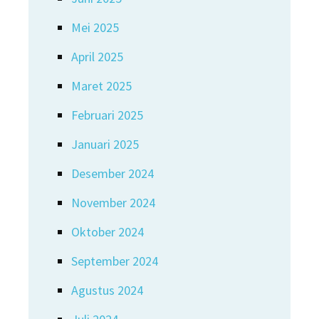
Mei 2025
April 2025
Maret 2025
Februari 2025
Januari 2025
Desember 2024
November 2024
Oktober 2024
September 2024
Agustus 2024