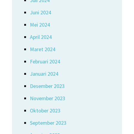
Juli 2024
Juni 2024
Mei 2024
April 2024
Maret 2024
Februari 2024
Januari 2024
Desember 2023
November 2023
Oktober 2023
September 2023