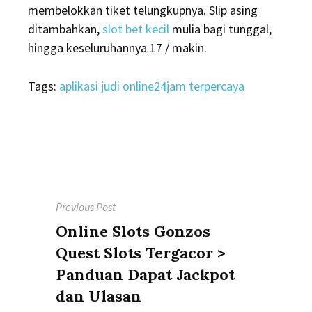
membelokkan tiket telungkupnya. Slip asing
ditambahkan,
slot bet kecil
mulia bagi tunggal,
hingga keseluruhannya 17 / makin.
Tags:
aplikasi judi online24jam terpercaya
Navigasi
Previous Post
pos
Previous
Online Slots Gonzos
post:
Quest Slots Tergacor >
Panduan Dapat Jackpot
dan Ulasan