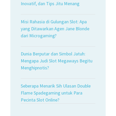
Inovatif, dan Tips Jitu Menang
Misi Rahasia di Gulungan Slot: Apa
yang Ditawarkan Agen Jane Blonde
dari Microgaming?
Dunia Berputar dan Simbol Jatuh:
Mengapa Judi Slot Megaways Begitu
Menghipnotis?
Seberapa Menarik Sih Ulasan Double
Flame Spadegaming untuk Para
Pecinta Slot Online?