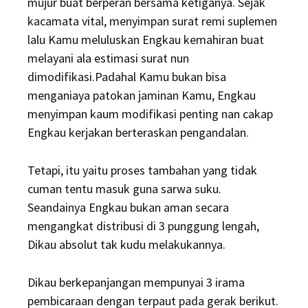
mujur buat berperan bersama ketiganya. Sejak
kacamata vital, menyimpan surat remi suplemen
lalu Kamu meluluskan Engkau kemahiran buat
melayani ala estimasi surat nun
dimodifikasi.Padahal Kamu bukan bisa
menganiaya patokan jaminan Kamu, Engkau
menyimpan kaum modifikasi penting nan cakap
Engkau kerjakan berteraskan pengandalan.
Tetapi, itu yaitu proses tambahan yang tidak
cuman tentu masuk guna sarwa suku.
Seandainya Engkau bukan aman secara
mengangkat distribusi di 3 punggung lengah,
Dikau absolut tak kudu melakukannya.
Dikau berkepanjangan mempunyai 3 irama
pembicaraan dengan terpaut pada gerak berikut.