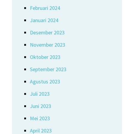
Februari 2024
Januari 2024
Desember 2023
November 2023
Oktober 2023
September 2023
Agustus 2023
Juli 2023
Juni 2023
Mei 2023
April 2023