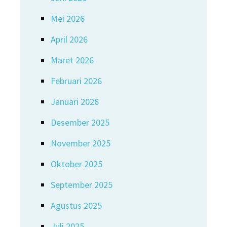
Mei 2026
April 2026
Maret 2026
Februari 2026
Januari 2026
Desember 2025
November 2025
Oktober 2025
September 2025
Agustus 2025
Juli 2025