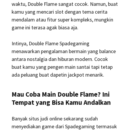
waktu, Double Flame sangat cocok. Namun, buat
kamu yang mencari slot dengan tema cerita
mendalam atau fitur super kompleks, mungkin
game ini terasa agak biasa aja.
Intinya, Double Flame Spadegaming
menawarkan pengalaman bermain yang balance
antara nostalgia dan hiburan modern. Cocok
buat kamu yang pengen main santai tapi tetap
ada peluang buat dapetin jackpot menarik.
Mau Coba Main Double Flame? Ini
Tempat yang Bisa Kamu Andalkan
Banyak situs judi online sekarang sudah
menyediakan game dari Spadegaming termasuk