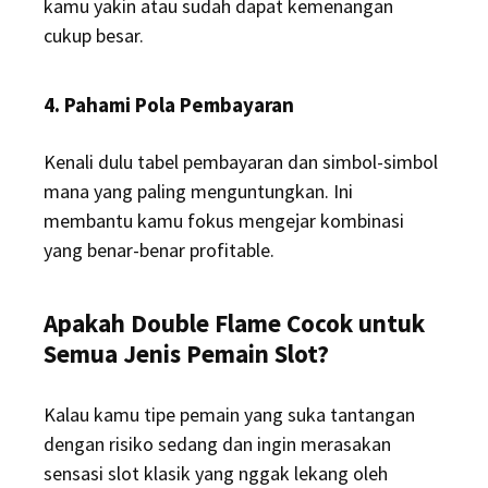
kamu yakin atau sudah dapat kemenangan
cukup besar.
4. Pahami Pola Pembayaran
Kenali dulu tabel pembayaran dan simbol-simbol
mana yang paling menguntungkan. Ini
membantu kamu fokus mengejar kombinasi
yang benar-benar profitable.
Apakah Double Flame Cocok untuk
Semua Jenis Pemain Slot?
Kalau kamu tipe pemain yang suka tantangan
dengan risiko sedang dan ingin merasakan
sensasi slot klasik yang nggak lekang oleh