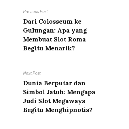
Navigasi
Previous Post
pos
Previous
Dari Colosseum ke
post:
Gulungan: Apa yang
Membuat Slot Roma
Begitu Menarik?
Next Post
Next
Dunia Berputar dan
post:
Simbol Jatuh: Mengapa
Judi Slot Megaways
Begitu Menghipnotis?