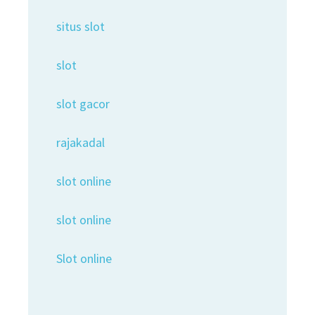
situs slot
slot
slot gacor
rajakadal
slot online
slot online
Slot online