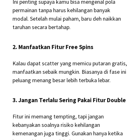
Ini penting supaya kamu bisa mengenal pola
permainan tanpa harus kehilangan banyak
modal. Setelah mulai paham, baru deh naikkan
taruhan secara bertahap.
2. Manfaatkan Fitur Free Spins
Kalau dapat scatter yang memicu putaran gratis,
manfaatkan sebaik mungkin. Biasanya di fase ini
peluang menang besar lebih terbuka lebar.
3. Jangan Terlalu Sering Pakai Fitur Double
Fitur ini memang tempting, tapi jangan
kebanyakan soalnya risiko kehilangan
kemenangan juga tinggi. Gunakan hanya ketika