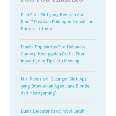
Pilih Situs Slot yang Beneran Anti
Ribet? Pastikan Dukungan Mobile Jadi
Prioritas Utama
Dibalik Popularitas Slot Habanero
Gaming: Keunggulan Grafis, Fitur
Inovatif, dan Tips Jitu Menang
Misi Rahasia di Gulungan Slot: Apa
yang Ditawarkan Agen Jane Blonde
dari Microgaming?
Dunia Berputar dan Simbol Jatuh: