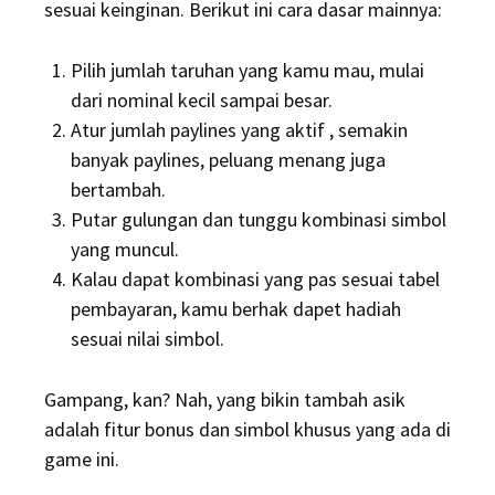
sesuai keinginan. Berikut ini cara dasar mainnya:
Pilih jumlah taruhan yang kamu mau, mulai
dari nominal kecil sampai besar.
Atur jumlah paylines yang aktif , semakin
banyak paylines, peluang menang juga
bertambah.
Putar gulungan dan tunggu kombinasi simbol
yang muncul.
Kalau dapat kombinasi yang pas sesuai tabel
pembayaran, kamu berhak dapet hadiah
sesuai nilai simbol.
Gampang, kan? Nah, yang bikin tambah asik
adalah fitur bonus dan simbol khusus yang ada di
game ini.