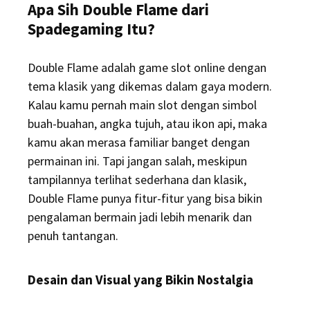
Apa Sih Double Flame dari
Spadegaming Itu?
Double Flame adalah game slot online dengan
tema klasik yang dikemas dalam gaya modern.
Kalau kamu pernah main slot dengan simbol
buah-buahan, angka tujuh, atau ikon api, maka
kamu akan merasa familiar banget dengan
permainan ini. Tapi jangan salah, meskipun
tampilannya terlihat sederhana dan klasik,
Double Flame punya fitur-fitur yang bisa bikin
pengalaman bermain jadi lebih menarik dan
penuh tantangan.
Desain dan Visual yang Bikin Nostalgia