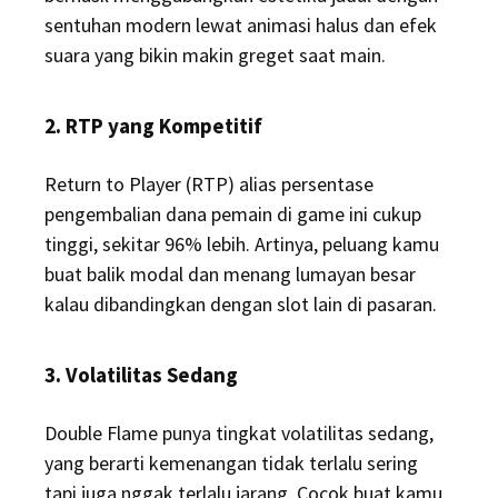
sentuhan modern lewat animasi halus dan efek
suara yang bikin makin greget saat main.
2. RTP yang Kompetitif
Return to Player (RTP) alias persentase
pengembalian dana pemain di game ini cukup
tinggi, sekitar 96% lebih. Artinya, peluang kamu
buat balik modal dan menang lumayan besar
kalau dibandingkan dengan slot lain di pasaran.
3. Volatilitas Sedang
Double Flame punya tingkat volatilitas sedang,
yang berarti kemenangan tidak terlalu sering
tapi juga nggak terlalu jarang. Cocok buat kamu