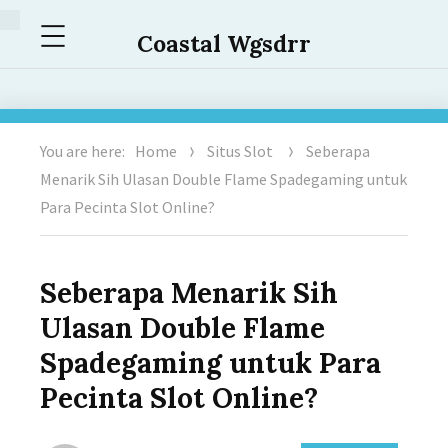
Menu
Coastal Wgsdrr
You are here:
Home
Situs Slot
Seberapa
Menarik Sih Ulasan Double Flame Spadegaming untuk
Para Pecinta Slot Online?
Seberapa Menarik Sih
Ulasan Double Flame
Spadegaming untuk Para
Pecinta Slot Online?