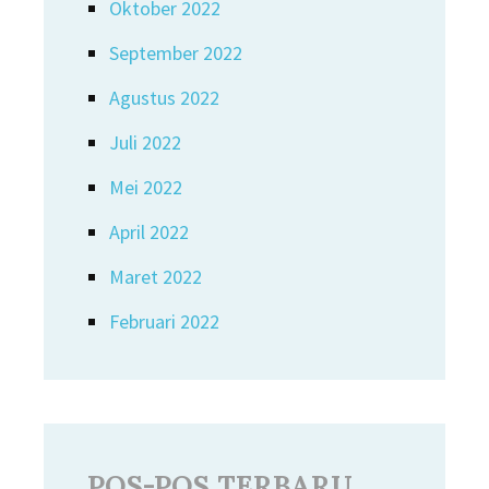
Oktober 2022
September 2022
Agustus 2022
Juli 2022
Mei 2022
April 2022
Maret 2022
Februari 2022
POS-POS TERBARU