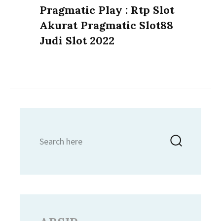
Next
Pragmatic Play : Rtp Slot
post:
Akurat Pragmatic Slot88
Judi Slot 2022
Search
Searc
for: