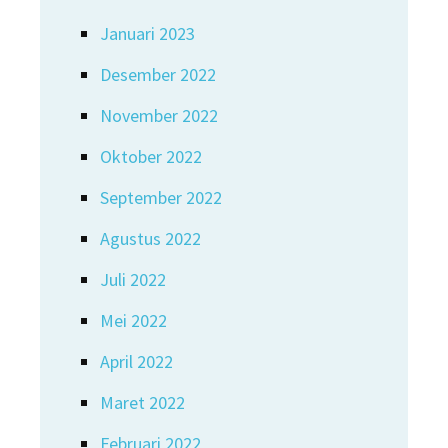
Januari 2023
Desember 2022
November 2022
Oktober 2022
September 2022
Agustus 2022
Juli 2022
Mei 2022
April 2022
Maret 2022
Februari 2022