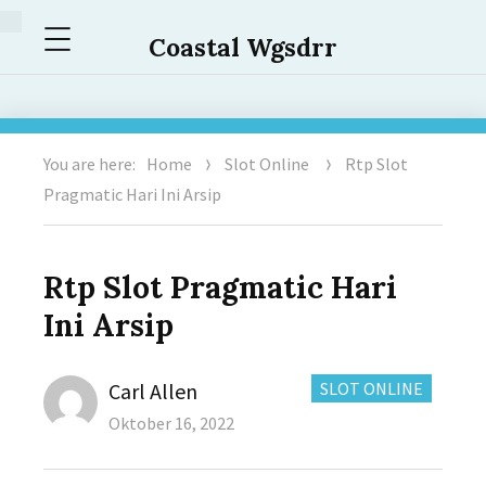
Menu
Coastal Wgsdrr
You are here:
Home
Slot Online
Rtp Slot
Pragmatic Hari Ini Arsip
Rtp Slot Pragmatic Hari
Ini Arsip
Author
CATEGORIES:
Carl Allen
SLOT ONLINE
Posted
Oktober 16, 2022
on