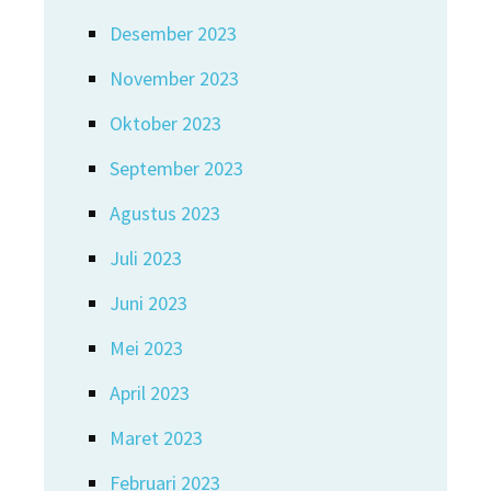
Desember 2023
November 2023
Oktober 2023
September 2023
Agustus 2023
Juli 2023
Juni 2023
Mei 2023
April 2023
Maret 2023
Februari 2023