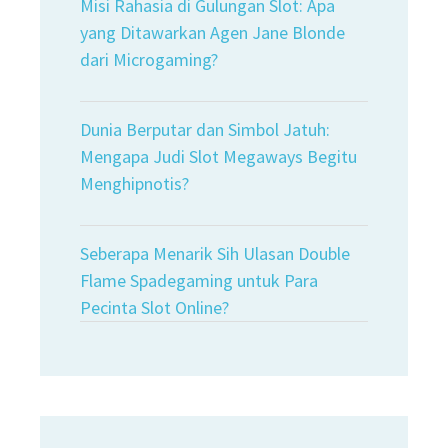
Misi Rahasia di Gulungan Slot: Apa
yang Ditawarkan Agen Jane Blonde
dari Microgaming?
Dunia Berputar dan Simbol Jatuh:
Mengapa Judi Slot Megaways Begitu
Menghipnotis?
Seberapa Menarik Sih Ulasan Double
Flame Spadegaming untuk Para
Pecinta Slot Online?