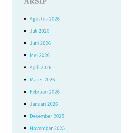
ARSIP
Agustus 2026
Juli 2026
Juni 2026
Mei 2026
April 2026
Maret 2026
Februari 2026
Januari 2026
Desember 2025
November 2025