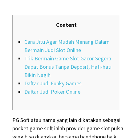
on
Content
Cara Jitu Agar Mudah Menang Dalam
Bermain Judi Slot Online
Trik Bermain Game Slot Gacor Segera
Dapat Bonus Tanpa Deposit, Hati-hati
Bikin Nagih
Daftar Judi Funky Games
Daftar Judi Poker Online
PG Soft atau nama yang lain dikatakan sebagai
pocket game soft ialah provider game slot pulsa
yang bisa dijangkau bersama handphone baik