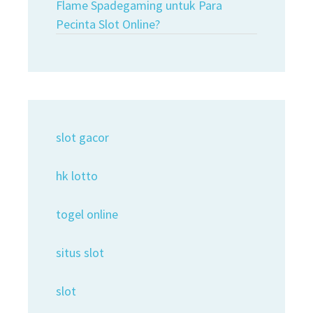
Flame Spadegaming untuk Para
Pecinta Slot Online?
slot gacor
hk lotto
togel online
situs slot
slot