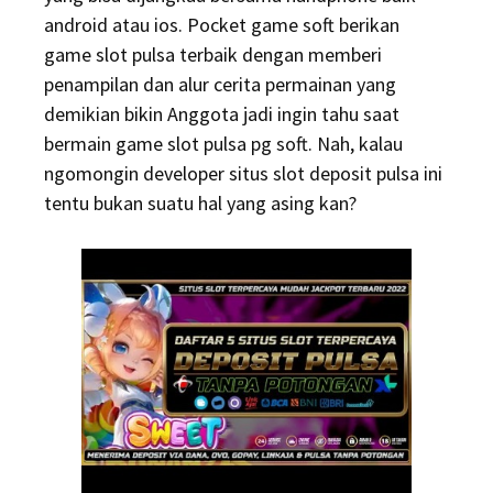
android atau ios. Pocket game soft berikan
game slot pulsa terbaik dengan memberi
penampilan dan alur cerita permainan yang
demikian bikin Anggota jadi ingin tahu saat
bermain game slot pulsa pg soft. Nah, kalau
ngomongin developer situs slot deposit pulsa ini
tentu bukan suatu hal yang asing kan?