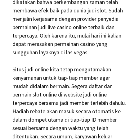
dikatakan bahwa perkembangan zaman telah
membawa efek baik pada dunia judi slot. Sudah
menjalin kerjasama dengan provider penyedia
permainan judi live casino online terbaik dan
terpercaya. Oleh karena itu, mulai hari ini kalian
dapat merasakan permainan casino yang
sungguhan layaknya di las vegas.
Situs judi online kita tetap mengutamakan
kenyamanan untuk tiap-tiap member agar
mudah didalam bermain. Segera daftar dan
bermain slot online di website judi online
terpercaya bersama jadi member terlebih dahulu.
Hadiah rebate akan masuk secara otomatis ke
dalam dompet utama di tiap-tiap ID member
sesuai bersama dengan waktu yang telah
ditentukan. Secara umum, karyawan keluar