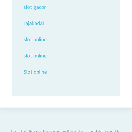
slot gacor
rajakadal
slot online
slot online
Slot online
Coastal Wgsdrr
Powered by
WordPress
and designed by