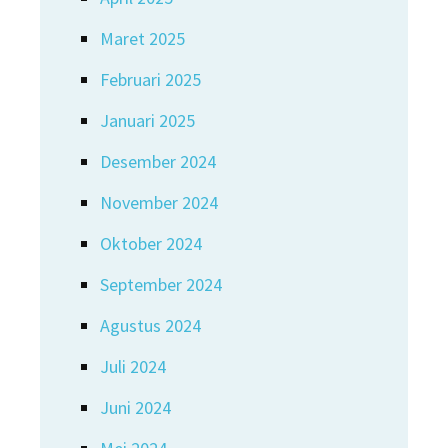
Maret 2025
Februari 2025
Januari 2025
Desember 2024
November 2024
Oktober 2024
September 2024
Agustus 2024
Juli 2024
Juni 2024