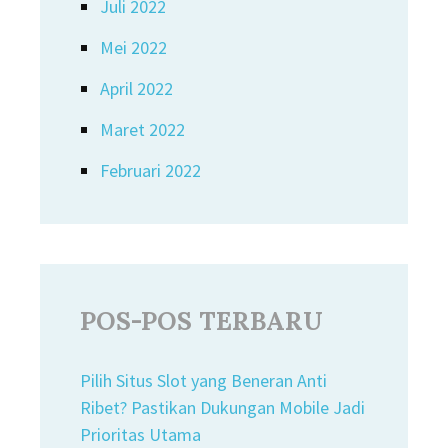
Juli 2022
Mei 2022
April 2022
Maret 2022
Februari 2022
POS-POS TERBARU
Pilih Situs Slot yang Beneran Anti
Ribet? Pastikan Dukungan Mobile Jadi
Prioritas Utama