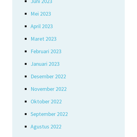
Juni 2023
Mei 2023
April 2023
Maret 2023
Februari 2023
Januari 2023
Desember 2022
November 2022
Oktober 2022
September 2022
Agustus 2022