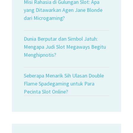
Misi Rahasia di Gulungan Slot: Apa
yang Ditawarkan Agen Jane Blonde
dari Microgaming?
Dunia Berputar dan Simbol Jatuh:
Mengapa Judi Slot Megaways Begitu
Menghipnotis?
Seberapa Menarik Sih Ulasan Double
Flame Spadegaming untuk Para
Pecinta Slot Online?