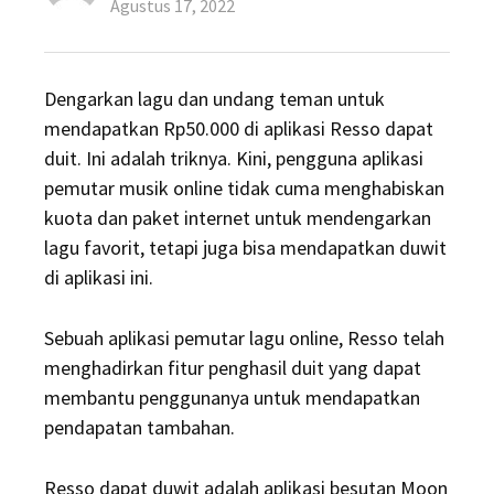
Posted
Agustus 17, 2022
on
Dengarkan lagu dan undang teman untuk
mendapatkan Rp50.000 di aplikasi Resso dapat
duit. Ini adalah triknya. Kini, pengguna aplikasi
pemutar musik online tidak cuma menghabiskan
kuota dan paket internet untuk mendengarkan
lagu favorit, tetapi juga bisa mendapatkan duwit
di aplikasi ini.
Sebuah aplikasi pemutar lagu online, Resso telah
menghadirkan fitur penghasil duit yang dapat
membantu penggunanya untuk mendapatkan
pendapatan tambahan.
Resso dapat duwit adalah aplikasi besutan Moon