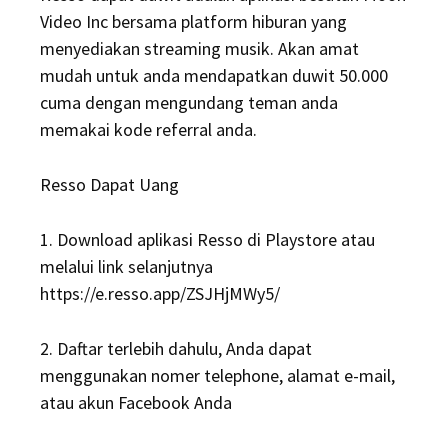
Video Inc bersama platform hiburan yang
menyediakan streaming musik. Akan amat
mudah untuk anda mendapatkan duwit 50.000
cuma dengan mengundang teman anda
memakai kode referral anda.
Resso Dapat Uang
1. Download aplikasi Resso di Playstore atau
melalui link selanjutnya
https://e.resso.app/ZSJHjMWy5/
2. Daftar terlebih dahulu, Anda dapat
menggunakan nomer telephone, alamat e-mail,
atau akun Facebook Anda