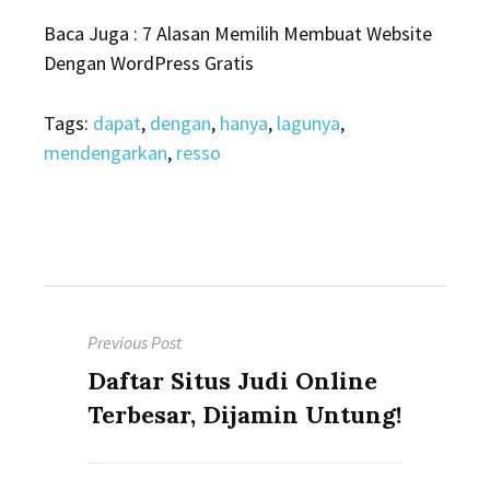
Baca Juga : 7 Alasan Memilih Membuat Website
Dengan WordPress Gratis
Tags:
dapat
,
dengan
,
hanya
,
lagunya
,
mendengarkan
,
resso
Navigasi
Previous Post
pos
Previous
Daftar Situs Judi Online
post:
Terbesar, Dijamin Untung!