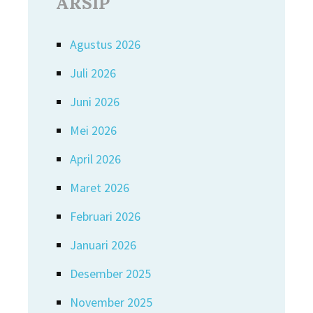
ARSIP
Agustus 2026
Juli 2026
Juni 2026
Mei 2026
April 2026
Maret 2026
Februari 2026
Januari 2026
Desember 2025
November 2025