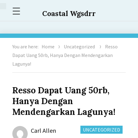
Menu
Coastal Wgsdrr
You are here:
Home
Uncategorized
Resso
Dapat Uang 50rb, Hanya Dengan Mendengarkan
Lagunya!
Resso Dapat Uang 50rb,
Hanya Dengan
Mendengarkan Lagunya!
Author
CATEGORIES:
Carl Allen
UNCATEGORIZED