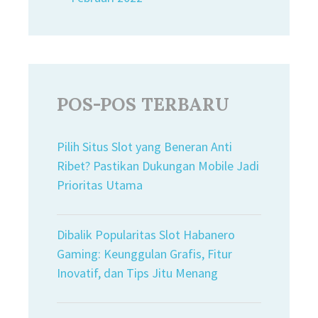
POS-POS TERBARU
Pilih Situs Slot yang Beneran Anti
Ribet? Pastikan Dukungan Mobile Jadi
Prioritas Utama
Dibalik Popularitas Slot Habanero
Gaming: Keunggulan Grafis, Fitur
Inovatif, dan Tips Jitu Menang