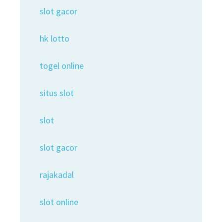
slot gacor
hk lotto
togel online
situs slot
slot
slot gacor
rajakadal
slot online