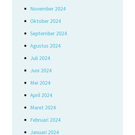
November 2024
Oktober 2024
September 2024
Agustus 2024
Juli 2024
Juni 2024
Mei 2024
April 2024
Maret 2024
Februari 2024
Januari 2024