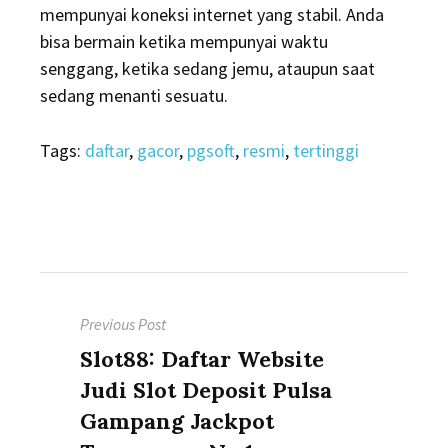
mempunyai koneksi internet yang stabil. Anda
bisa bermain ketika mempunyai waktu
senggang, ketika sedang jemu, ataupun saat
sedang menanti sesuatu.
Tags:
daftar
,
gacor
,
pgsoft
,
resmi
,
tertinggi
Navigasi
Previous Post
pos
Previous
Slot88: Daftar Website
post:
Judi Slot Deposit Pulsa
Gampang Jackpot