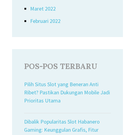
Maret 2022
Februari 2022
POS-POS TERBARU
Pilih Situs Slot yang Beneran Anti
Ribet? Pastikan Dukungan Mobile Jadi
Prioritas Utama
Dibalik Popularitas Slot Habanero
Gaming: Keunggulan Grafis, Fitur