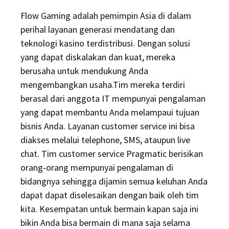
Flow Gaming adalah pemimpin Asia di dalam
perihal layanan generasi mendatang dan
teknologi kasino terdistribusi. Dengan solusi
yang dapat diskalakan dan kuat, mereka
berusaha untuk mendukung Anda
mengembangkan usaha.Tim mereka terdiri
berasal dari anggota IT mempunyai pengalaman
yang dapat membantu Anda melampaui tujuan
bisnis Anda. Layanan customer service ini bisa
diakses melalui telephone, SMS, ataupun live
chat. Tim customer service Pragmatic berisikan
orang-orang mempunyai pengalaman di
bidangnya sehingga dijamin semua keluhan Anda
dapat dapat diselesaikan dengan baik oleh tim
kita. Kesempatan untuk bermain kapan saja ini
bikin Anda bisa bermain di mana saja selama