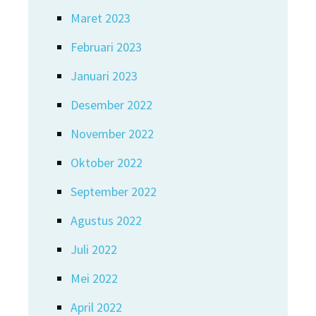
Maret 2023
Februari 2023
Januari 2023
Desember 2022
November 2022
Oktober 2022
September 2022
Agustus 2022
Juli 2022
Mei 2022
April 2022