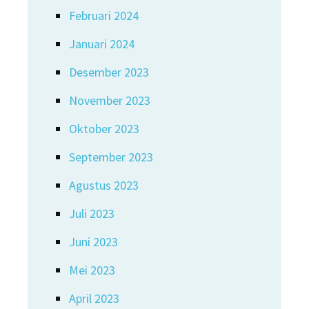
Februari 2024
Januari 2024
Desember 2023
November 2023
Oktober 2023
September 2023
Agustus 2023
Juli 2023
Juni 2023
Mei 2023
April 2023