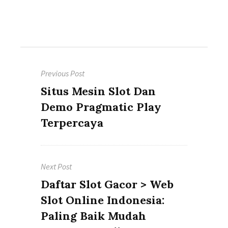
Navigasi
Previous Post
pos
Previous
Situs Mesin Slot Dan
post:
Demo Pragmatic Play
Terpercaya
Next Post
Next
Daftar Slot Gacor > Web
post:
Slot Online Indonesia:
Paling Baik Mudah