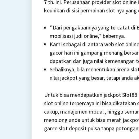
7 th. ini. Perusahaan provider slot online 
keunikan di sisi permainan slot nya yang 
‘’Dari pengakuannya yang tercatat di 
mobilisasi judi online,’’ bebernya.
Kami sebagai di antara web slot onl
gacor hari ini gampang menang bersa
dapatkan dan juga nilai kemenangan t
Sebaliknya, bila menentukan arena slo
nilai jackpot yang besar, tetapi anda 
Untuk bisa mendapatkan jackpot Slot88 
slot online terpercaya ini bisa dikatak
cukup, manajemen modal , hingga sema
menolong anda untuk bisa merah jackpo
game slot deposit pulsa tanpa potongan 