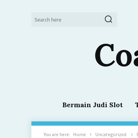
Search
Search
for:
Co
Bermain Judi Slot
You are here:
Home
Uncategorized