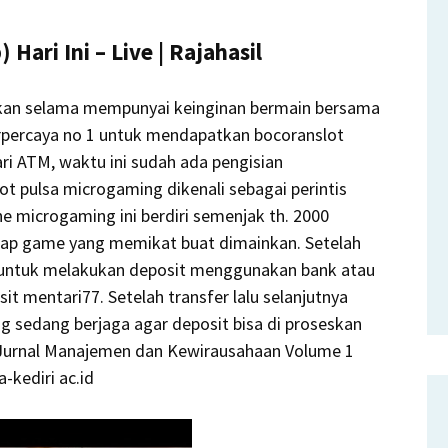
Hari Ini – Live | Rajahasil
kan selama mempunyai keinginan bermain bersama
erpercaya no 1 untuk mendapatkan bocoranslot
ri ATM, waktu ini sudah ada pengisian
ot pulsa microgaming dikenali sebagai perintis
ine microgaming ini berdiri semenjak th. 2000
iap game yang memikat buat dimainkan. Setelah
a untuk melakukan deposit menggunakan bank atau
it mentari77. Setelah transfer lalu selanjutnya
 sedang berjaga agar deposit bisa di proseskan
. Jurnal Manajemen dan Kewirausahaan Volume 1
-kediri ac.id