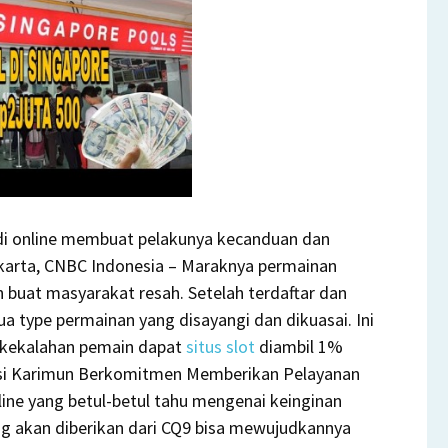
di online membuat pelakunya kecanduan dan
akarta, CNBC Indonesia – Maraknya permainan
an buat masyarakat resah. Setelah terdaftar dan
 type permainan yang disayangi dan dikuasai. Ini
, kekalahan pemain dapat
situs slot
diambil 1%
rasi Karimun Berkomitmen Memberikan Pelayanan
line yang betul-betul tahu mengenai keinginan
ng akan diberikan dari CQ9 bisa mewujudkannya