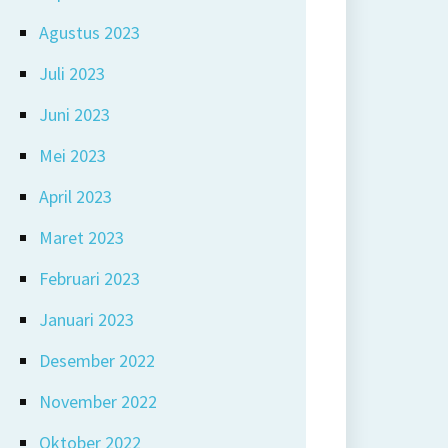
Agustus 2023
Juli 2023
Juni 2023
Mei 2023
April 2023
Maret 2023
Februari 2023
Januari 2023
Desember 2022
November 2022
Oktober 2022