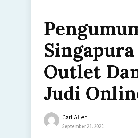
Pengumum
Singapura
Outlet Da
Judi Onlin
Author
Carl Allen
Posted
September 21, 2022
on