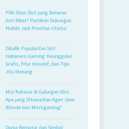
Pilih Situs Slot yang Beneran
Anti Ribet? Pastikan Dukungan
Mobile Jadi Prioritas Utama
Dibalik Popularitas Slot
Habanero Gaming: Keunggulan
Grafis, Fitur Inovatif, dan Tips
Jitu Menang
Misi Rahasia di Gulungan Slot:
Apa yang Ditawarkan Agen Jane
Blonde dari Microgaming?
Dunia Berputar dan Simbol