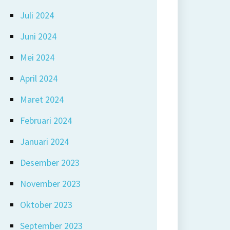
Juli 2024
Juni 2024
Mei 2024
April 2024
Maret 2024
Februari 2024
Januari 2024
Desember 2023
November 2023
Oktober 2023
September 2023