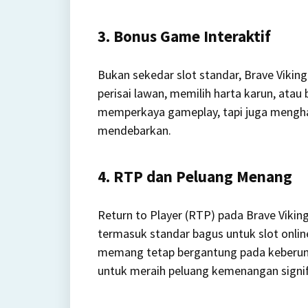
3. Bonus Game Interaktif
Bukan sekedar slot standar, Brave Viki
perisai lawan, memilih harta karun, atau
memperkaya gameplay, tapi juga mengha
mendebarkan.
4. RTP dan Peluang Menang
Return to Player (RTP) pada Brave Vikin
termasuk standar bagus untuk slot onlin
memang tetap bergantung pada keberun
untuk meraih peluang kemenangan signif