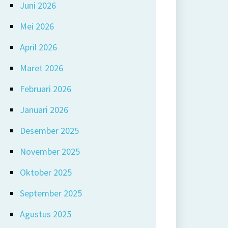
Juni 2026
Mei 2026
April 2026
Maret 2026
Februari 2026
Januari 2026
Desember 2025
November 2025
Oktober 2025
September 2025
Agustus 2025