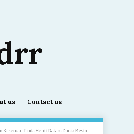
drr
ut us
Contact us
an Keseruan Tiada Henti Dalam Dunia Mesin