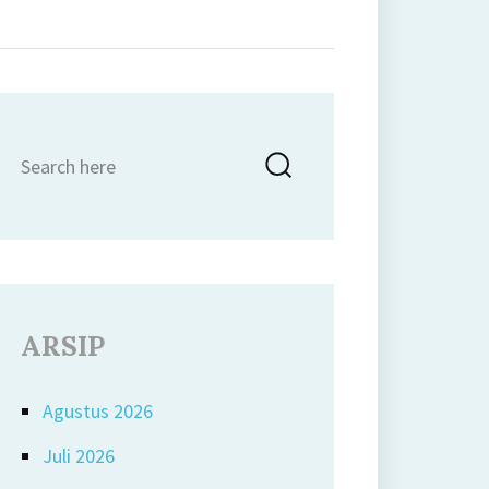
Search
Search
for:
ARSIP
Agustus 2026
Juli 2026