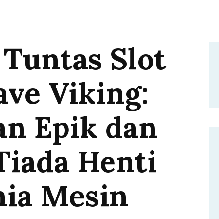
Tuntas Slot
ve Viking:
an Epik dan
Tiada Henti
ia Mesin