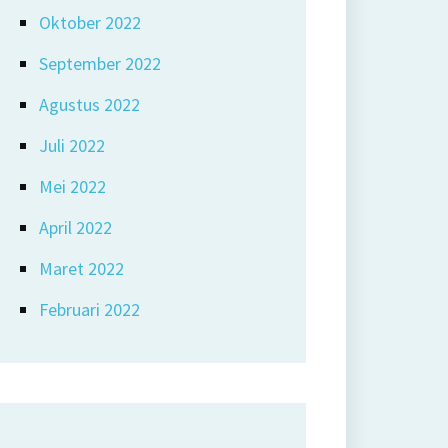
Oktober 2022
September 2022
Agustus 2022
Juli 2022
Mei 2022
April 2022
Maret 2022
Februari 2022