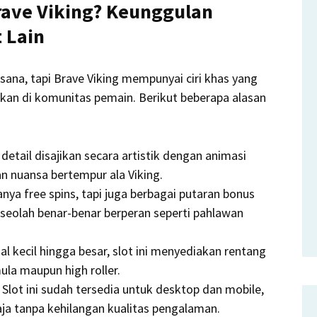
rave Viking? Keunggulan
 Lain
 sana, tapi Brave Viking mempunyai ciri khas yang
an di komunitas pemain. Berikut beberapa alasan
p detail disajikan secara artistik dengan animasi
 nuansa bertempur ala Viking.
anya free spins, tapi juga berbagai putaran bonus
seolah benar-benar berperan seperti pahlawan
al kecil hingga besar, slot ini menyediakan rentang
la maupun high roller.
: Slot ini sudah tersedia untuk desktop dan mobile,
 tanpa kehilangan kualitas pengalaman.