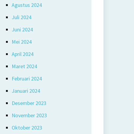
Agustus 2024
Juli 2024
Juni 2024
Mei 2024
April 2024
Maret 2024
Februari 2024
Januari 2024
Desember 2023
November 2023
Oktober 2023