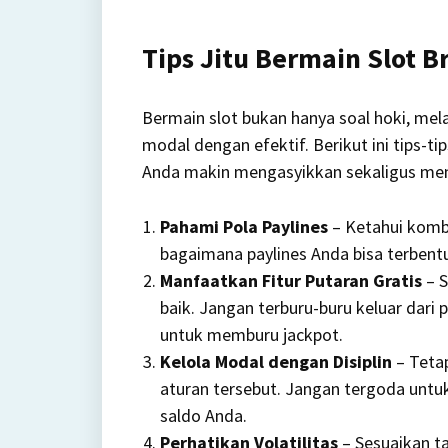
Tips Jitu Bermain Slot Br
Bermain slot bukan hanya soal hoki, me
modal dengan efektif. Berikut ini tips-t
Anda makin mengasyikkan sekaligus me
Pahami Pola Paylines
– Ketahui kombi
bagaimana paylines Anda bisa terben
Manfaatkan Fitur Putaran Gratis
– S
baik. Jangan terburu-buru keluar dari
untuk memburu jackpot.
Kelola Modal dengan Disiplin
– Tetap
aturan tersebut. Jangan tergoda unt
saldo Anda.
Perhatikan Volatilitas
– Sesuaikan ta