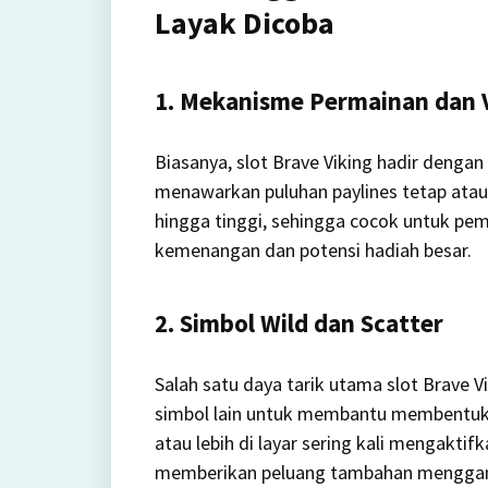
Layak Dicoba
1. Mekanisme Permainan dan V
Biasanya, slot Brave Viking hadir dengan 
menawarkan puluhan paylines tetap atau
hingga tinggi, sehingga cocok untuk pe
kemenangan dan potensi hadiah besar.
2. Simbol Wild dan Scatter
Salah satu daya tarik utama slot Brave V
simbol lain untuk membantu membentuk 
atau lebih di layar sering kali mengaktif
memberikan peluang tambahan mengga