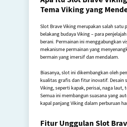
Tema Viking yang Mend
Slot Brave Viking merupakan salah satu
belakang budaya Viking – para penjelaja
berani. Permainan ini menggabungkan v
mekanisme permainan yang menyenangk
bermain yang imersif dan mendalam.
Biasanya, slot ini dikembangkan oleh 
kualitas grafis dan fitur inovatif. Desai
Viking, seperti kapak, perisai, naga laut,
Semua ini membangun suasana yang aute
kapal panjang Viking dalam perburuan h
Fitur Unggulan Slot Br