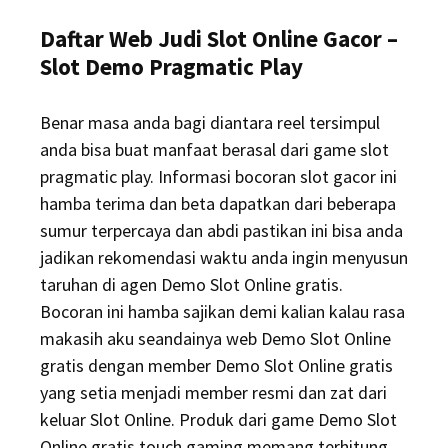
Daftar Web Judi Slot Online Gacor –
Slot Demo Pragmatic Play
Benar masa anda bagi diantara reel tersimpul
anda bisa buat manfaat berasal dari game slot
pragmatic play. Informasi bocoran slot gacor ini
hamba terima dan beta dapatkan dari beberapa
sumur terpercaya dan abdi pastikan ini bisa anda
jadikan rekomendasi waktu anda ingin menyusun
taruhan di agen Demo Slot Online gratis.
Bocoran ini hamba sajikan demi kalian kalau rasa
makasih aku seandainya web Demo Slot Online
gratis dengan member Demo Slot Online gratis
yang setia menjadi member resmi dan zat dari
keluar Slot Online. Produk dari game Demo Slot
Online gratis touch gaming memang terhitung