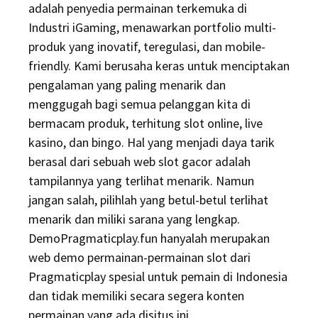
adalah penyedia permainan terkemuka di
Industri iGaming, menawarkan portfolio multi-
produk yang inovatif, teregulasi, dan mobile-
friendly. Kami berusaha keras untuk menciptakan
pengalaman yang paling menarik dan
menggugah bagi semua pelanggan kita di
bermacam produk, terhitung slot online, live
kasino, dan bingo. Hal yang menjadi daya tarik
berasal dari sebuah web slot gacor adalah
tampilannya yang terlihat menarik. Namun
jangan salah, pilihlah yang betul-betul terlihat
menarik dan miliki sarana yang lengkap.
DemoPragmaticplay.fun hanyalah merupakan
web demo permainan-permainan slot dari
Pragmaticplay spesial untuk pemain di Indonesia
dan tidak memiliki secara segera konten
permainan yang ada disitus ini.