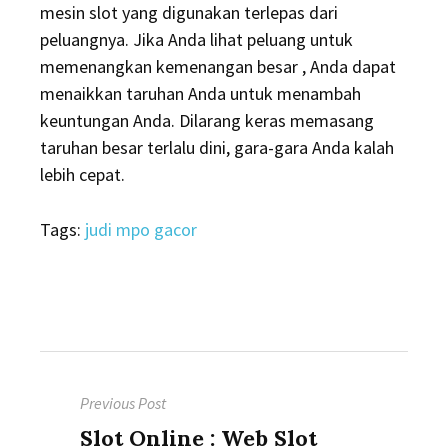
mesin slot yang digunakan terlepas dari
peluangnya. Jika Anda lihat peluang untuk
memenangkan kemenangan besar , Anda dapat
menaikkan taruhan Anda untuk menambah
keuntungan Anda. Dilarang keras memasang
taruhan besar terlalu dini, gara-gara Anda kalah
lebih cepat.
Tags:
judi mpo gacor
Navigasi
Previous Post
pos
Previous
Slot Online : Web Slot