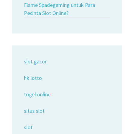
Flame Spadegaming untuk Para
Pecinta Slot Online?
slot gacor
hk lotto
togel online
situs slot
slot