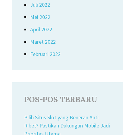
Juli 2022
Mei 2022
April 2022
Maret 2022
Februari 2022
POS-POS TERBARU
Pilih Situs Slot yang Beneran Anti
Ribet? Pastikan Dukungan Mobile Jadi
Prioritas Utama