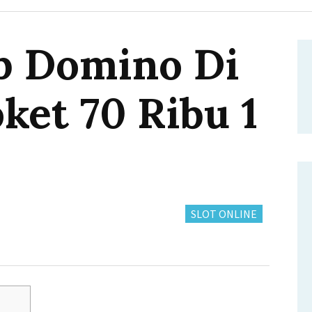
p Domino Di
ket 70 Ribu 1
CATEGORIES:
SLOT ONLINE