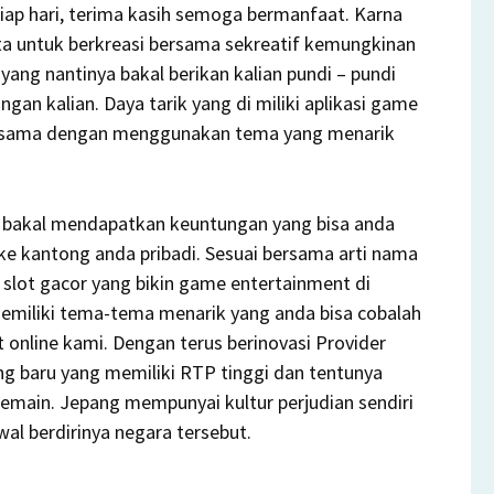
iap hari, terima kasih semoga bermanfaat. Karna
a untuk berkreasi bersama sekreatif kemungkinan
ang nantinya bakal berikan kalian pundi – pundi
n kalian. Daya tarik yang di miliki aplikasi game
ersama dengan menggunakan tema yang menarik
a bakal mendapatkan keuntungan yang bisa anda
 ke kantong anda pribadi. Sesuai bersama arti nama
slot gacor yang bikin game entertainment di
memiliki tema-tema menarik yang anda bisa cobalah
 online kami. Dengan terus berinovasi Provider
ling baru yang memiliki RTP tinggi dan tentunya
pemain. Jepang mempunyai kultur perjudian sendiri
al berdirinya negara tersebut.