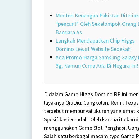
Menteri Keuangan Pakistan Diteriak
“pencuri!” Oleh Sekelompok Orang 
Bandara As
Langkah Mendapatkan Chip Higgs
Domino Lewat Website Sedekah
Ada Promo Harga Samsung Galaxy 
5g, Namun Cuma Ada Di Negara Ini!
Didalam Game Higgs Domino RP ini me
layaknya QiuQiu, Cangkolan, Remi, Tex
tersebut mempunyai ukuran yang amat ke
Spesifikasi Rendah. Oleh karena itu ka
menggunakan Game Slot Penghasil Uang
Salah satu berbagai macam type Game P