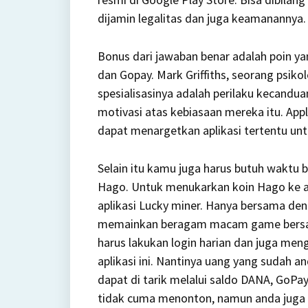
dijamin legalitas dan juga keamanannya.
Bonus dari jawaban benar adalah poin y
dan Gopay. Mark Griffiths, seorang psiko
spesialisasinya adalah perilaku kecand
motivasi atas kebiasaan mereka itu. A
dapat menargetkan aplikasi tertentu unt
Selain itu kamu juga harus butuh waktu 
Hago. Untuk menukarkan koin Hago ke a
aplikasi Lucky miner. Hanya bersama deng
memainkan beragam macam game bersam
harus lakukan login harian dan juga me
aplikasi ini. Nantinya uang yang sudah 
dapat di tarik melalui saldo DANA, GoPa
tidak cuma menonton, namun anda juga