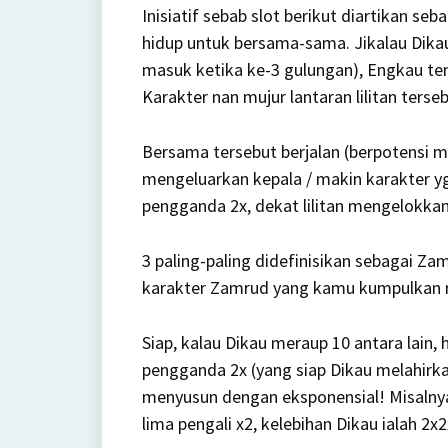
Inisiatif sebab slot berikut diartikan seb
hidup untuk bersama-sama. Jikalau Dika
masuk ketika ke-3 gulungan), Engkau ten
Karakter nan mujur lantaran lilitan ters
Bersama tersebut berjalan (berpotensi 
mengeluarkan kepala / makin karakter y
pengganda 2x, dekat lilitan mengelokkan
3 paling-paling didefinisikan sebagai Za
karakter Zamrud yang kamu kumpulkan 
Siap, kalau Dikau meraup 10 antara lain,
pengganda 2x (yang siap Dikau melahirk
menyusun dengan eksponensial! Misaln
lima pengali x2, kelebihan Dikau ialah 2