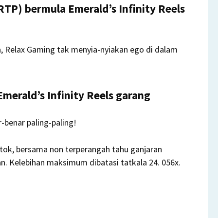
TP) bermula Emerald’s Infinity Reels
, Relax Gaming tak menyia-nyiakan ego di dalam
 Emerald’s Infinity Reels garang
-benar paling-paling!
atok, bersama non terperangah tahu ganjaran
n. Kelebihan maksimum dibatasi tatkala 24. 056x.