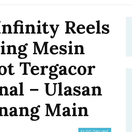
nfinity Reels
ing Mesin
lot Tergacor
nal – Ulasan
nang Main
CATEGORIES:
SLOT ONLINE