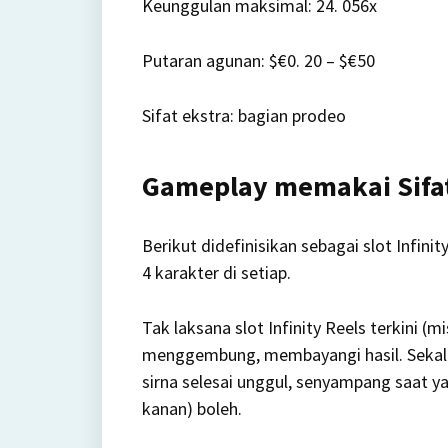
Keunggulan maksimal: 24. 056x
Putaran agunan: $€0. 20 – $€50
Sifat ekstra: bagian prodeo
Gameplay memakai Sifa
Berikut didefinisikan sebagai slot Infi
4 karakter di setiap.
Tak laksana slot Infinity Reels terkini (m
menggembung, membayangi hasil. Sekali
sirna selesai unggul, senyampang saat y
kanan) boleh.