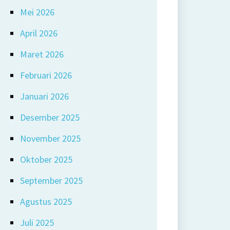
Mei 2026
April 2026
Maret 2026
Februari 2026
Januari 2026
Desember 2025
November 2025
Oktober 2025
September 2025
Agustus 2025
Juli 2025