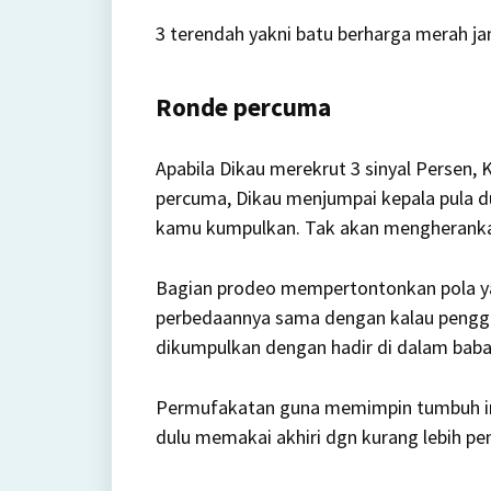
3 terendah yakni batu berharga merah ja
Ronde percuma
Apabila Dikau merekrut 3 sinyal Persen
percuma, Dikau menjumpai kepala pula du
kamu kumpulkan. Tak akan mengheranka
Bagian prodeo mempertontonkan pola ya
perbedaannya sama dengan kalau penggan
dikumpulkan dengan hadir di dalam bab
Permufakatan guna memimpin tumbuh ini
dulu memakai akhiri dgn kurang lebih pe