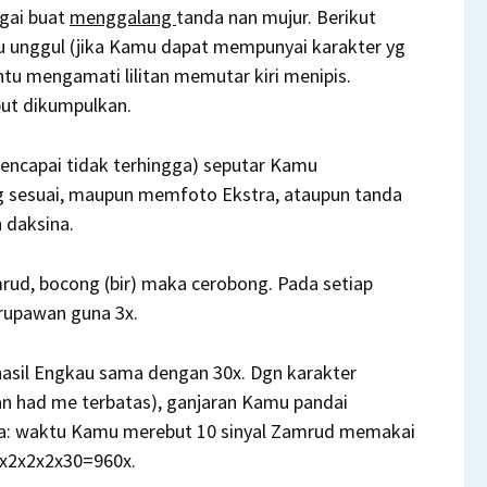
agai buat
menggalang
tanda nan mujur. Berikut
u unggul (jika Kamu dapat mempunyai karakter yg
tu mengamati lilitan memutar kiri menipis.
ebut dikumpulkan.
mencapai tidak terhingga) seputar Kamu
g sesuai, maupun memfoto Ekstra, ataupun tanda
 daksina.
mrud, bocong (bir) maka cerobong. Pada setiap
rupawan guna 3x.
 hasil Engkau sama dengan 30x. Dgn karakter
an had me terbatas), ganjaran Kamu pandai
ya: waktu Kamu merebut 10 sinyal Zamrud memakai
x2x2x2x2x30=960x.