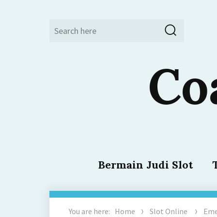
Search
Search
for:
Co
Bermain Judi Slot
You are here:
Home
Slot Online
Eme