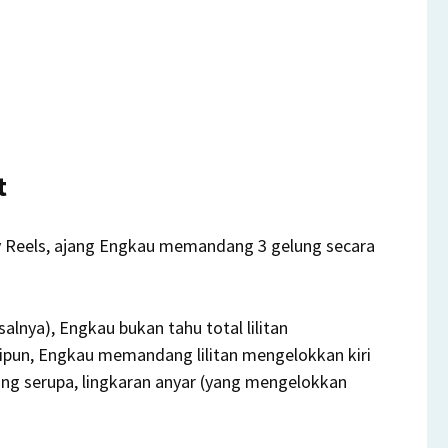
t
nity Reels, ajang Engkau memandang 3 gelung secara
isalnya), Engkau bukan tahu total lilitan
pun, Engkau memandang lilitan mengelokkan kiri
ang serupa, lingkaran anyar (yang mengelokkan