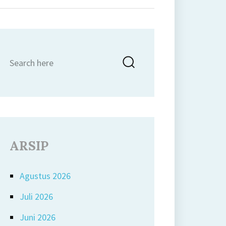
Search
Search
for:
ARSIP
Agustus 2026
Juli 2026
Juni 2026