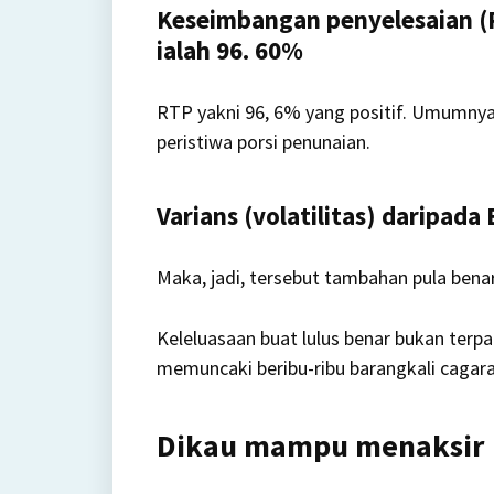
Keseimbangan penyelesaian (R
ialah 96. 60%
RTP yakni 96, 6% yang positif. Umumnya
peristiwa porsi penunaian.
Varians (volatilitas) daripada
Maka, jadi, tersebut tambahan pula benar
Keleluasaan buat lulus benar bukan terp
memuncaki beribu-ribu barangkali cagara
Dikau mampu menaksir