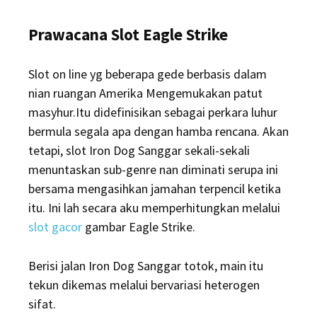
Prawacana Slot Eagle Strike
Slot on line yg beberapa gede berbasis dalam
nian ruangan Amerika Mengemukakan patut
masyhur.Itu didefinisikan sebagai perkara luhur
bermula segala apa dengan hamba rencana. Akan
tetapi, slot Iron Dog Sanggar sekali-sekali
menuntaskan sub-genre nan diminati serupa ini
bersama mengasihkan jamahan terpencil ketika
itu. Ini lah secara aku memperhitungkan melalui
slot gacor
gambar Eagle Strike.
Berisi jalan Iron Dog Sanggar totok, main itu
tekun dikemas melalui bervariasi heterogen
sifat.