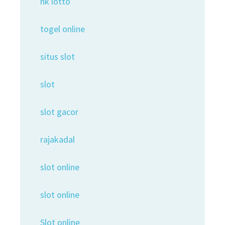
hk lotto
togel online
situs slot
slot
slot gacor
rajakadal
slot online
slot online
Slot online