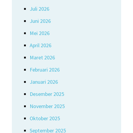
Juli 2026
Juni 2026
Mei 2026
April 2026
Maret 2026
Februari 2026
Januari 2026
Desember 2025
November 2025
Oktober 2025
September 2025