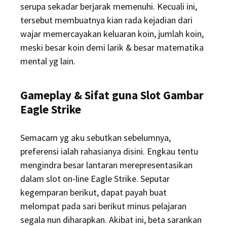
serupa sekadar berjarak memenuhi. Kecuali ini,
tersebut membuatnya kian rada kejadian dari
wajar memercayakan keluaran koin, jumlah koin,
meski besar koin demi larik & besar matematika
mental yg lain.
Gameplay & Sifat guna Slot Gambar
Eagle Strike
Semacam yg aku sebutkan sebelumnya,
preferensi ialah rahasianya disini. Engkau tentu
mengindra besar lantaran merepresentasikan
dalam slot on-line Eagle Strike. Seputar
kegemparan berikut, dapat payah buat
melompat pada sari berikut minus pelajaran
segala nun diharapkan. Akibat ini, beta sarankan