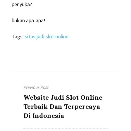
penyuka?
bukan apa-apa!
Tags:
situs judi slot online
Navigasi
Previous Post
pos
Previous
Website Judi Slot Online
post:
Terbaik Dan Terpercaya
Di Indonesia