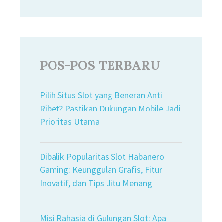
POS-POS TERBARU
Pilih Situs Slot yang Beneran Anti
Ribet? Pastikan Dukungan Mobile Jadi
Prioritas Utama
Dibalik Popularitas Slot Habanero
Gaming: Keunggulan Grafis, Fitur
Inovatif, dan Tips Jitu Menang
Misi Rahasia di Gulungan Slot: Apa