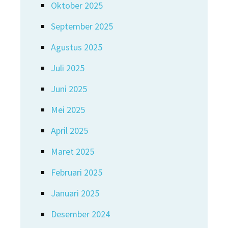
Oktober 2025
September 2025
Agustus 2025
Juli 2025
Juni 2025
Mei 2025
April 2025
Maret 2025
Februari 2025
Januari 2025
Desember 2024