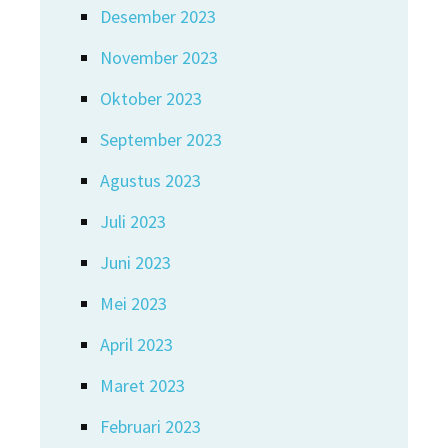
Desember 2023
November 2023
Oktober 2023
September 2023
Agustus 2023
Juli 2023
Juni 2023
Mei 2023
April 2023
Maret 2023
Februari 2023