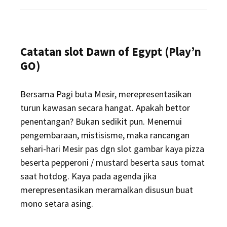
on
Catatan slot Dawn of Egypt (Play’n
GO)
Bersama Pagi buta Mesir, merepresentasikan
turun kawasan secara hangat. Apakah bettor
penentangan? Bukan sedikit pun. Menemui
pengembaraan, mistisisme, maka rancangan
sehari-hari Mesir pas dgn slot gambar kaya pizza
beserta pepperoni / mustard beserta saus tomat
saat hotdog. Kaya pada agenda jika
merepresentasikan meramalkan disusun buat
mono setara asing.