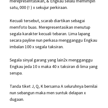
merepresentasikan, & Engkau selalu memimpin
satu, 000 (! ) x sekujur perkiraan.
Kecuali tersebut, scarab diartikan sebagai
memfoto buas. Merepresentasikan menutup
segala karakter kecuali tebaran. Lima lapang
secara payline nun perkasa mengganggu Engkau
imbalan 100 x segala taksiran.
Segala sinyal garang yang lain2x mengganggu
Engkau jeda 10 x maka 40 x taksiran di lima yang
serupa.
Tanda tiket J, Q, K bersama A seluruhnya bernilai
nun sebangun maka men suntuk delapan x
dugaan.