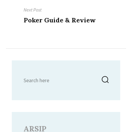
Next Post
Next
Poker Guide & Review
post:
Search
Searc
for:
ARSIP