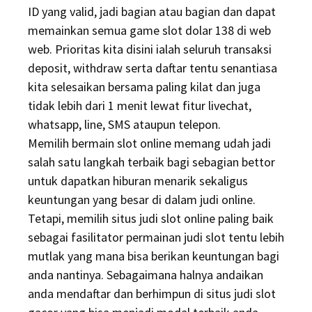
ID yang valid, jadi bagian atau bagian dan dapat
memainkan semua game slot dolar 138 di web
web. Prioritas kita disini ialah seluruh transaksi
deposit, withdraw serta daftar tentu senantiasa
kita selesaikan bersama paling kilat dan juga
tidak lebih dari 1 menit lewat fitur livechat,
whatsapp, line, SMS ataupun telepon.
Memilih bermain slot online memang udah jadi
salah satu langkah terbaik bagi sebagian bettor
untuk dapatkan hiburan menarik sekaligus
keuntungan yang besar di dalam judi online.
Tetapi, memilih situs judi slot online paling baik
sebagai fasilitator permainan judi slot tentu lebih
mutlak yang mana bisa berikan keuntungan bagi
anda nantinya. Sebagaimana halnya andaikan
anda mendaftar dan berhimpun di situs judi slot