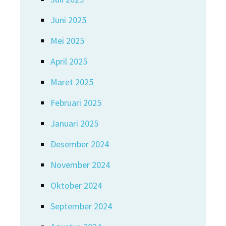
Juni 2025
Mei 2025
April 2025
Maret 2025
Februari 2025
Januari 2025
Desember 2024
November 2024
Oktober 2024
September 2024