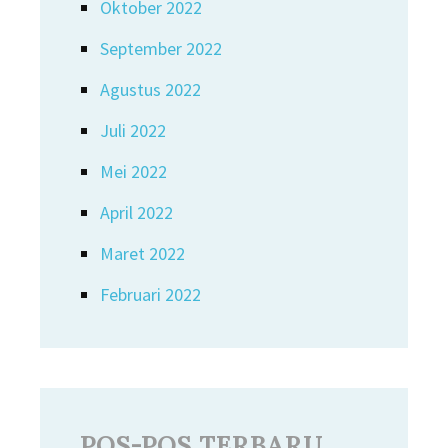
Oktober 2022
September 2022
Agustus 2022
Juli 2022
Mei 2022
April 2022
Maret 2022
Februari 2022
POS-POS TERBARU