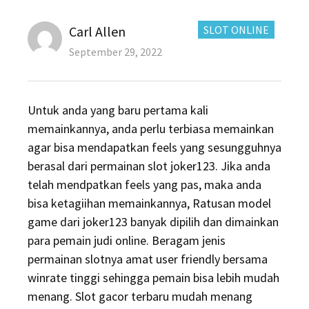
Author
CATEGORIES:
Carl Allen
SLOT ONLINE
Posted
September 29, 2022
on
Untuk anda yang baru pertama kali
memainkannya, anda perlu terbiasa memainkan
agar bisa mendapatkan feels yang sesungguhnya
berasal dari permainan slot joker123. Jika anda
telah mendpatkan feels yang pas, maka anda
bisa ketagiihan memainkannya, Ratusan model
game dari joker123 banyak dipilih dan dimainkan
para pemain judi online. Beragam jenis
permainan slotnya amat user friendly bersama
winrate tinggi sehingga pemain bisa lebih mudah
menang. Slot gacor terbaru mudah menang