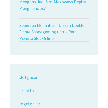
Mengapa Judi Slot Megaways Begitu
Menghipnotis?
Seberapa Menarik Sih Ulasan Double
Flame Spadegaming untuk Para
Pecinta Slot Online?
slot gacor
hk lotto
togel online