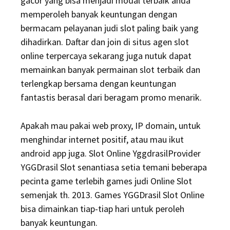
gacor yang bisa menjadi modal terbaik anda
memperoleh banyak keuntungan dengan
bermacam pelayanan judi slot paling baik yang
dihadirkan. Daftar dan join di situs agen slot
online terpercaya sekarang juga nutuk dapat
memainkan banyak permainan slot terbaik dan
terlengkap bersama dengan keuntungan
fantastis berasal dari beragam promo menarik.
Apakah mau pakai web proxy, IP domain, untuk
menghindar internet positif, atau mau ikut
android app juga. Slot Online YggdrasilProvider
YGGDrasil Slot senantiasa setia temani beberapa
pecinta game terlebih games judi Online Slot
semenjak th. 2013. Games YGGDrasil Slot Online
bisa dimainkan tiap-tiap hari untuk peroleh
banyak keuntungan.