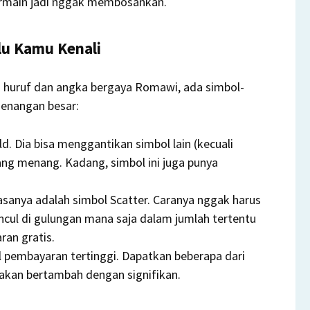
ermain jadi nggak membosankan.
lu Kamu Kenali
pa huruf dan angka bergaya Romawi, ada simbol-
emenangan besar:
ld. Dia bisa menggantikan simbol lain (kecuali
ng menang. Kadang, simbol ini juga punya
iasanya adalah simbol Scatter. Caranya nggak harus
uncul di gulungan mana saja dalam jumlah tertentu
ran gratis.
 pembayaran tertinggi. Dapatkan beberapa dari
akan bertambah dengan signifikan.