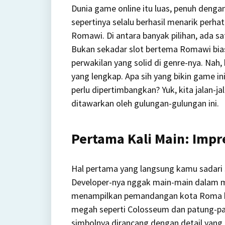
Dunia game online itu luas, penuh denga
sepertinya selalu berhasil menarik perh
Romawi. Di antara banyak pilihan, ada sa
Bukan sekadar slot bertema Romawi biasa
perwakilan yang solid di genre-nya. Nah,
yang lengkap. Apa sih yang bikin game in
perlu dipertimbangkan? Yuk, kita jalan-ja
ditawarkan oleh gulungan-gulungan ini.
Pertama Kali Main: Impre
Hal pertama yang langsung kamu sadari
Developer-nya nggak main-main dalam m
menampilkan pemandangan kota Roma k
megah seperti Colosseum dan patung-pa
simbolnya dirancang dengan detail yang a