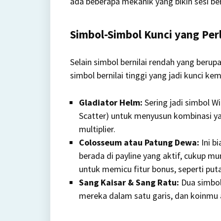
ada beberapa mekanik yang bikin sesi b
Simbol-Simbol Kunci yang Per
Selain simbol bernilai rendah yang beru
simbol bernilai tinggi yang jadi kunci k
Gladiator Helm:
Sering jadi simbol Wi
Scatter) untuk menyusun kombinasi ya
multiplier.
Colosseum atau Patung Dewa:
Ini b
berada di payline yang aktif, cukup m
untuk memicu fitur bonus, seperti puta
Sang Kaisar & Sang Ratu:
Dua simbol
mereka dalam satu garis, dan koinmu 