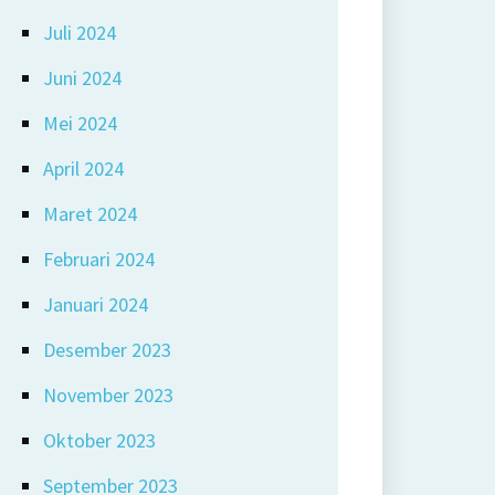
Juli 2024
Juni 2024
Mei 2024
April 2024
Maret 2024
Februari 2024
Januari 2024
Desember 2023
November 2023
Oktober 2023
September 2023