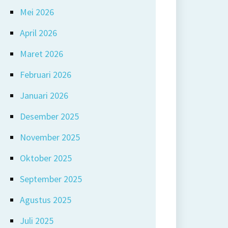
Mei 2026
April 2026
Maret 2026
Februari 2026
Januari 2026
Desember 2025
November 2025
Oktober 2025
September 2025
Agustus 2025
Juli 2025