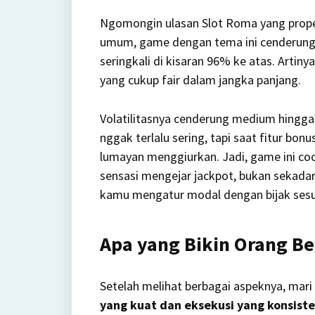
Ngomongin ulasan Slot Roma yang proper,
umum, game dengan tema ini cenderung m
seringkali di kisaran 96% ke atas. Artiny
yang cukup fair dalam jangka panjang.
Volatilitasnya cenderung medium hingga
nggak terlalu sering, tapi saat fitur bo
lumayan menggiurkan. Jadi, game ini c
sensasi mengejar jackpot, bukan sekada
kamu mengatur modal dengan bijak sesuai
Apa yang Bikin Orang Be
Setelah melihat berbagai aspeknya, mar
yang kuat dan eksekusi yang konsist