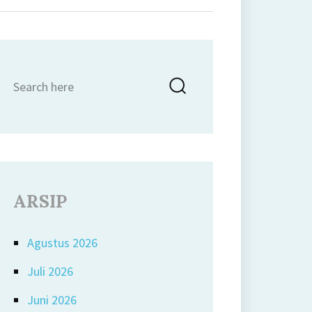
Search
Search
for:
ARSIP
Agustus 2026
Juli 2026
Juni 2026