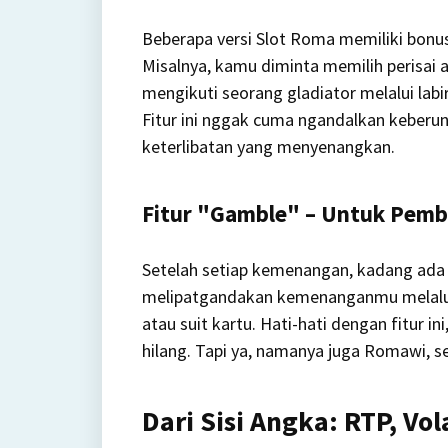
Beberapa versi Slot Roma memiliki bonus
Misalnya, kamu diminta memilih perisai
mengikuti seorang gladiator melalui lab
Fitur ini nggak cuma ngandalkan keberu
keterlibatan yang menyenangkan.
Fitur "Gamble" – Untuk Pembe
Setelah setiap kemenangan, kadang ada
melipatgandakan kemenanganmu melalui
atau suit kartu. Hati-hati dengan fitur 
hilang. Tapi ya, namanya juga Romawi, s
Dari Sisi Angka: RTP, Vol