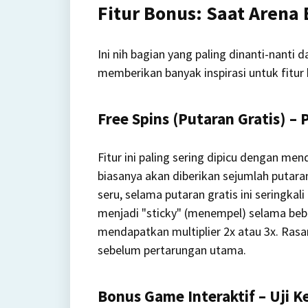
Fitur Bonus: Saat Arena
Ini nih bagian yang paling dinanti-nan
memberikan banyak inspirasi untuk fitur k
Free Spins (Putaran Gratis) –
Fitur ini paling sering dipicu dengan me
biasanya akan diberikan sejumlah putaran 
seru, selama putaran gratis ini seringka
menjadi "sticky" (menempel) selama be
mendapatkan multiplier 2x atau 3x. Rasa
sebelum pertarungan utama.
Bonus Game Interaktif – Uji 