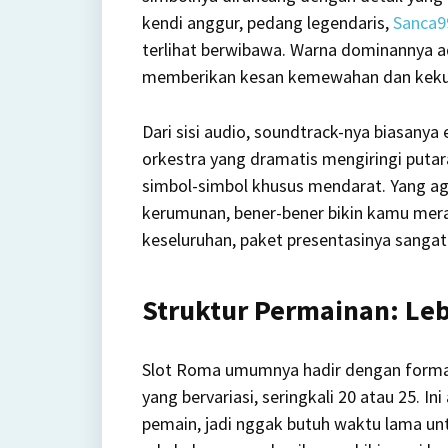
kendi anggur, pedang legendaris,
Sanca9
terlihat berwibawa. Warna dominannya a
memberikan kesan kemewahan dan keku
Dari sisi audio, soundtrack-nya biasany
orkestra yang dramatis mengiringi puta
simbol-simbol khusus mendarat. Yang aga
kerumunan, bener-bener bikin kamu meras
keseluruhan, paket presentasinya sanga
Struktur Permainan: Leb
Slot Roma umumnya hadir dengan format 
yang bervariasi, seringkali 20 atau 25. I
pemain, jadi nggak butuh waktu lama untu