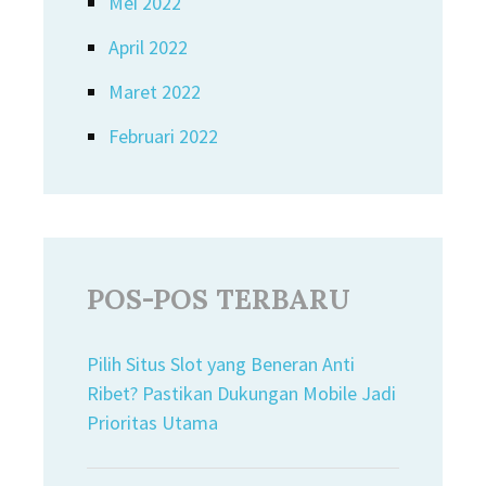
Mei 2022
April 2022
Maret 2022
Februari 2022
POS-POS TERBARU
Pilih Situs Slot yang Beneran Anti
Ribet? Pastikan Dukungan Mobile Jadi
Prioritas Utama