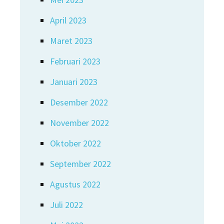
April 2023
Maret 2023
Februari 2023
Januari 2023
Desember 2022
November 2022
Oktober 2022
September 2022
Agustus 2022
Juli 2022