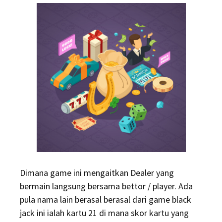
Dimana game ini mengaitkan Dealer yang
bermain langsung bersama bettor / player. Ada
pula nama lain berasal berasal dari game black
jack ini ialah kartu 21 di mana skor kartu yang