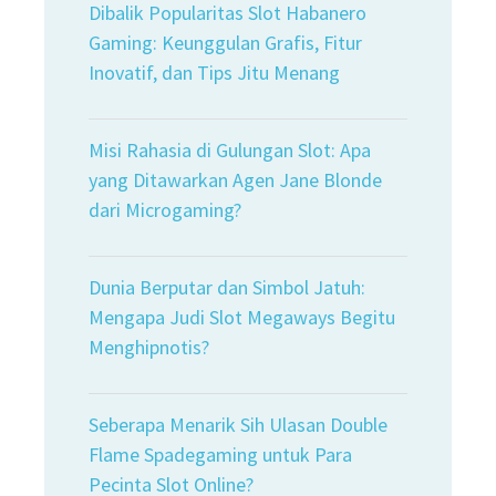
Dibalik Popularitas Slot Habanero
Gaming: Keunggulan Grafis, Fitur
Inovatif, dan Tips Jitu Menang
Misi Rahasia di Gulungan Slot: Apa
yang Ditawarkan Agen Jane Blonde
dari Microgaming?
Dunia Berputar dan Simbol Jatuh:
Mengapa Judi Slot Megaways Begitu
Menghipnotis?
Seberapa Menarik Sih Ulasan Double
Flame Spadegaming untuk Para
Pecinta Slot Online?