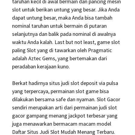
taruhan kecil di awal bermain dan pancing mesin
slot untuk berikan untung yang besar. Jika Anda
dapat untung besar, maka Anda bisa tambah
nominal taruhan untuk bermain di putaran
selanjutnya dan balik pada nominal di awalnya
waktu Anda kalah. Last but not least, game slot
paling Slot yang di tawarkan oleh Pragmatic
adalah Aztec Gems, yang bertemakan dari
peradaban kerajaan kuno.
Berkat hadirnya situs judi slot deposit via pulsa
yang terpercaya, permainan slot game bisa
dilakukan bersama safe dan nyaman. Slot Gacor
sendiri merupakan arti dari permainan judi slot
gacor gampang menang jackpot terbesar yang
juga menawarkan bermacam macam model
Daftar Situs Judi Slot Mudah Menang Terbaru.