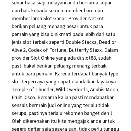
senantiasa siap melayani anda bersama sopan
dan baik kepada semua member baru dan
member lama Slot Gacor. Provider NetEnt
berikan peluang menang besar untuk para
pemain yang bisa dinikmati pada lebih dari satu
jenis slot terbaik seperti Double Stacks, Dead or
Alive 2, Codex of Fortune, Butterfly Staxx. Dalam
provider Slot Online yang ada di slot88, sudah
pasti bakal berikan peluang menang terbaik
untuk para pemain. Karena terdapat banyak type
slot terpercaya yang dapat diandalkan layaknya
Temple of Thunder, Wild Overlords, Anubis Moon,
Fruit Disco. Bersama kalian pasti mendapatkan
sensais bermain judi online yang terlalu tidak
serupa, pastinya terlalu rekomen banget deh!!
Oleh dikarenakan itu kita mengajak anda untuk
segera daftar saja segera gan, tidak perlu tunggu