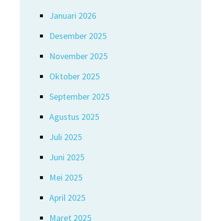
Januari 2026
Desember 2025
November 2025
Oktober 2025
September 2025
Agustus 2025
Juli 2025
Juni 2025
Mei 2025
April 2025
Maret 2025