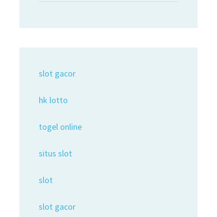
slot gacor
hk lotto
togel online
situs slot
slot
slot gacor