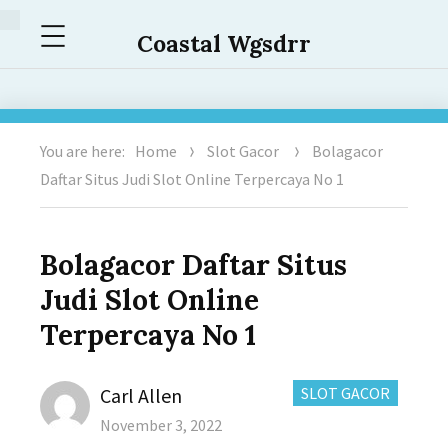
Menu
Coastal Wgsdrr
You are here:
Home
Slot Gacor
Bolagacor
Daftar Situs Judi Slot Online Terpercaya No 1
Bolagacor Daftar Situs
Judi Slot Online
Terpercaya No 1
Author
CATEGORIES:
Carl Allen
SLOT GACOR
Posted
November 3, 2022