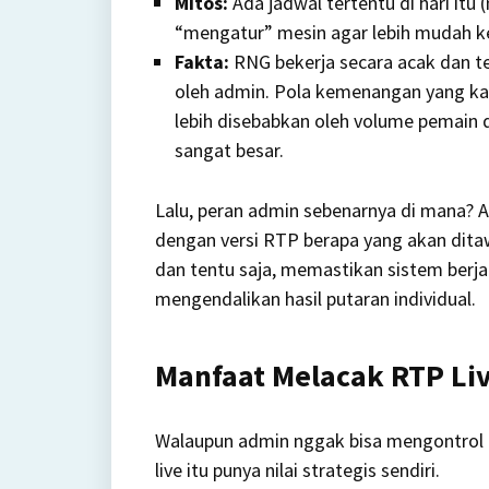
Mitos:
Ada jadwal tertentu di hari itu 
“mengatur” mesin agar lebih mudah ke
Fakta:
RNG bekerja secara acak dan t
oleh admin. Pola kemenangan yang kad
lebih disebabkan oleh volume pemain 
sangat besar.
Lalu, peran admin sebenarnya di mana? 
dengan versi RTP berapa yang akan dit
dan tentu saja, memastikan sistem berja
mengendalikan hasil putaran individual.
Manfaat Melacak RTP Li
Walaupun admin nggak bisa mengontrol
live itu punya nilai strategis sendiri.