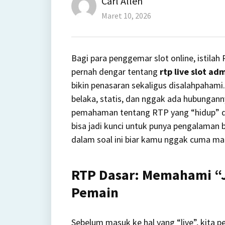
Author
Carl Allen
Posted
Maret 10, 2026
on
Bagi para penggemar slot online, istilah 
pernah dengar tentang
rtp live slot ad
bikin penasaran sekaligus disalahpahami
belaka, statis, dan nggak ada hubungann
pemahaman tentang RTP yang “hidup” d
bisa jadi kunci untuk punya pengalaman b
dalam soal ini biar kamu nggak cuma main
RTP Dasar: Memahami “J
Pemain
Sebelum masuk ke hal yang “live”, kita p