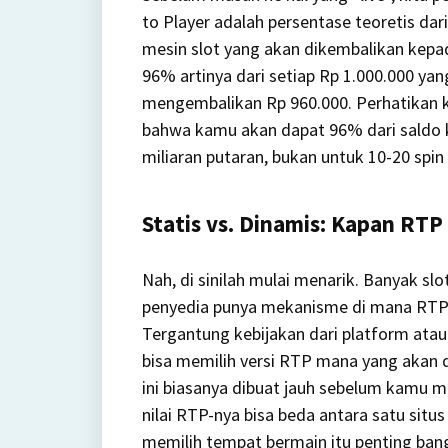
to Player adalah persentase teoretis dar
mesin slot yang akan dikembalikan kepa
96% artinya dari setiap Rp 1.000.000 yan
mengembalikan Rp 960.000. Perhatikan kat
bahwa kamu akan dapat 96% dari saldo k
miliaran putaran, bukan untuk 10-20 spi
Statis vs. Dinamis: Kapan RTP
Nah, di sinilah mulai menarik. Banyak slo
penyedia punya mekanisme di mana RTP s
Tergantung kebijakan dari platform ata
bisa memilih versi RTP mana yang akan d
ini biasanya dibuat jauh sebelum kamu m
nilai RTP-nya bisa beda antara satu situs
memilih tempat bermain itu penting ban