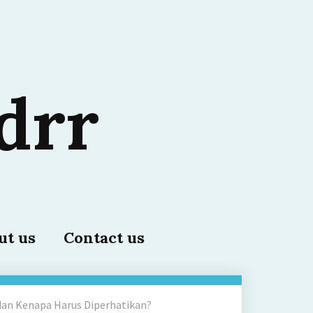
drr
ut us
Contact us
 dan Kenapa Harus Diperhatikan?