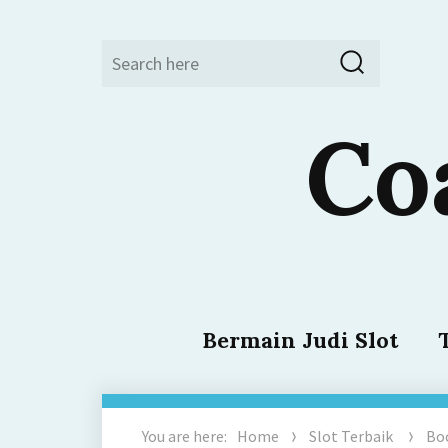
Search
Search
for:
Co
Bermain Judi Slot
You are here:
Home
Slot Terbaik
Boc