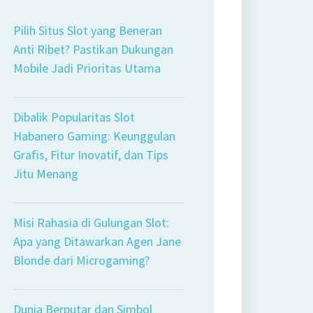
Pilih Situs Slot yang Beneran
Anti Ribet? Pastikan Dukungan
Mobile Jadi Prioritas Utama
Dibalik Popularitas Slot
Habanero Gaming: Keunggulan
Grafis, Fitur Inovatif, dan Tips
Jitu Menang
Misi Rahasia di Gulungan Slot:
Apa yang Ditawarkan Agen Jane
Blonde dari Microgaming?
Dunia Berputar dan Simbol