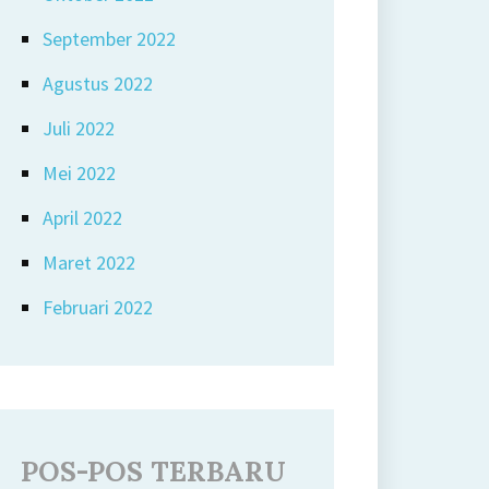
September 2022
Agustus 2022
Juli 2022
Mei 2022
April 2022
Maret 2022
Februari 2022
POS-POS TERBARU