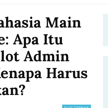
ahasia Main
e: Apa Itu
Slot Admin
Kenapa Harus
kan?
CATEGORIES:
SLOT TERBAIK