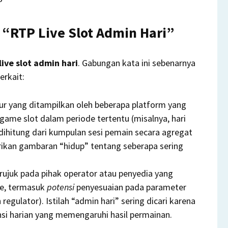
“RTP Live Slot Admin Hari”
live slot admin hari
. Gabungan kata ini sebenarnya
erkait:
tur yang ditampilkan oleh beberapa platform yang
ame slot dalam periode tertentu (misalnya, hari
ini dihitung dari kumpulan sesi pemain secara agregat
rikan gambaran “hidup” tentang seberapa sering
rujuk pada pihak operator atau penyedia yang
me, termasuk
potensi
penyesuaian pada parameter
regulator). Istilah “admin hari” sering dicari karena
si harian yang memengaruhi hasil permainan.