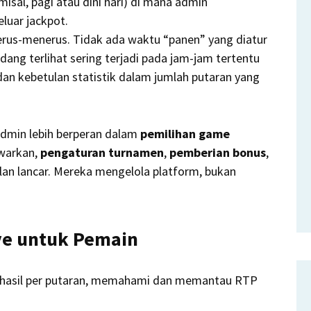
(misal, pagi atau dini hari) di mana admin
luar jackpot.
erus-menerus. Tidak ada waktu “panen” yang diatur
ang terlihat sering terjadi pada jam-jam tertentu
dan kebetulan statistik dalam jumlah putaran yang
Admin lebih berperan dalam
pemilihan game
awarkan,
pengaturan turnamen
,
pemberian bonus
,
lan lancar. Mereka mengelola platform, bukan
ve untuk Pemain
 hasil per putaran, memahami dan memantau RTP