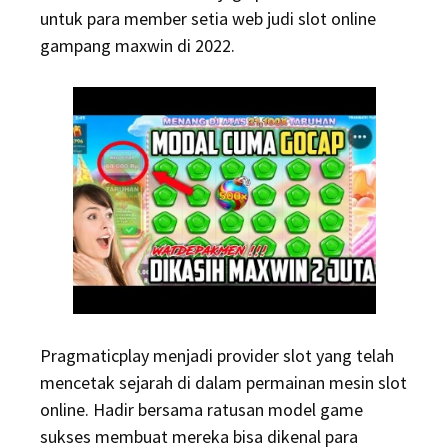
untuk para member setia web judi slot online
gampang maxwin di 2022.
Pragmaticplay menjadi provider slot yang telah
mencetak sejarah di dalam permainan mesin slot
online. Hadir bersama ratusan model game
sukses membuat mereka bisa dikenal para