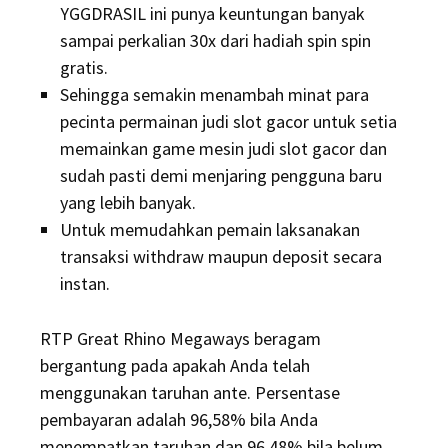
YGGDRASIL ini punya keuntungan banyak
sampai perkalian 30x dari hadiah spin spin
gratis.
Sehingga semakin menambah minat para
pecinta permainan judi slot gacor untuk setia
memainkan game mesin judi slot gacor dan
sudah pasti demi menjaring pengguna baru
yang lebih banyak.
Untuk memudahkan pemain laksanakan
transaksi withdraw maupun deposit secara
instan.
RTP Great Rhino Megaways beragam
bergantung pada apakah Anda telah
menggunakan taruhan ante. Persentase
pembayaran adalah 96,58% bila Anda
menempatkan taruhan dan 96,48% bila belum.