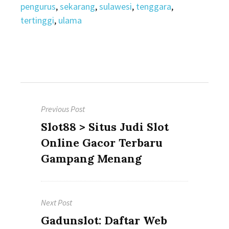
pengurus
,
sekarang
,
sulawesi
,
tenggara
,
tertinggi
,
ulama
Navigasi
Previous Post
pos
Previous
Slot88 > Situs Judi Slot
post:
Online Gacor Terbaru
Gampang Menang
Next Post
Next
Gadunslot: Daftar Web