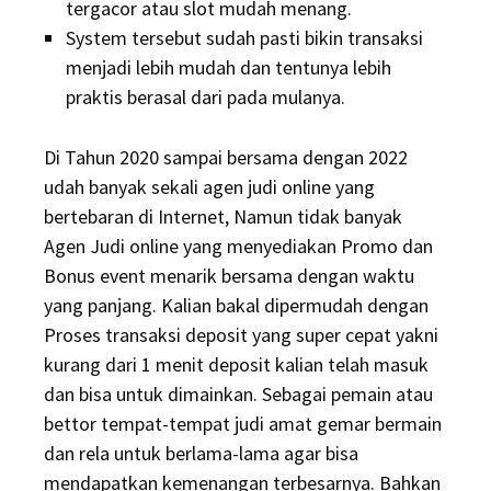
tergacor atau slot mudah menang.
System tersebut sudah pasti bikin transaksi
menjadi lebih mudah dan tentunya lebih
praktis berasal dari pada mulanya.
Di Tahun 2020 sampai bersama dengan 2022
udah banyak sekali agen judi online yang
bertebaran di Internet, Namun tidak banyak
Agen Judi online yang menyediakan Promo dan
Bonus event menarik bersama dengan waktu
yang panjang. Kalian bakal dipermudah dengan
Proses transaksi deposit yang super cepat yakni
kurang dari 1 menit deposit kalian telah masuk
dan bisa untuk dimainkan. Sebagai pemain atau
bettor tempat-tempat judi amat gemar bermain
dan rela untuk berlama-lama agar bisa
mendapatkan kemenangan terbesarnya. Bahkan