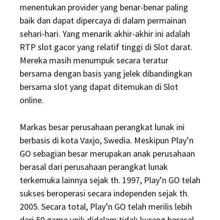
menentukan provider yang benar-benar paling
baik dan dapat dipercaya di dalam permainan
sehari-hari. Yang menarik akhir-akhir ini adalah
RTP slot gacor yang relatif tinggi di Slot darat.
Mereka masih menumpuk secara teratur
bersama dengan basis yang jelek dibandingkan
bersama slot yang dapat ditemukan di Slot
online.
Markas besar perusahaan perangkat lunak ini
berbasis di kota Vaxjo, Swedia. Meskipun Play’n
GO sebagian besar merupakan anak perusahaan
berasal dari perusahaan perangkat lunak
terkemuka lainnya sejak th. 1997, Play’n GO telah
sukses beroperasi secara independen sejak th.
2005. Secara total, Play’n GO telah merilis lebih
dari 50 game unik didalam tidak kurang berasal