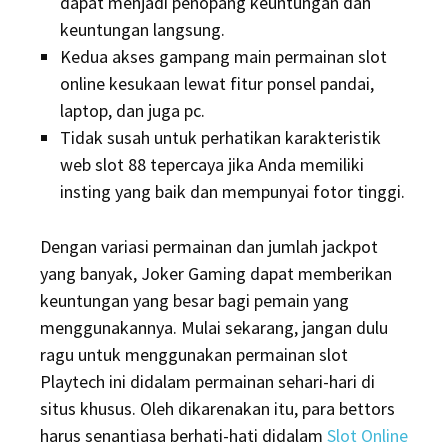
dapat menjadi penopang keuntungan dan
keuntungan langsung.
Kedua akses gampang main permainan slot
online kesukaan lewat fitur ponsel pandai,
laptop, dan juga pc.
Tidak susah untuk perhatikan karakteristik
web slot 88 tepercaya jika Anda memiliki
insting yang baik dan mempunyai fotor tinggi.
Dengan variasi permainan dan jumlah jackpot
yang banyak, Joker Gaming dapat memberikan
keuntungan yang besar bagi pemain yang
menggunakannya. Mulai sekarang, jangan dulu
ragu untuk menggunakan permainan slot
Playtech ini didalam permainan sehari-hari di
situs khusus. Oleh dikarenakan itu, para bettors
harus senantiasa berhati-hati didalam
Slot Online