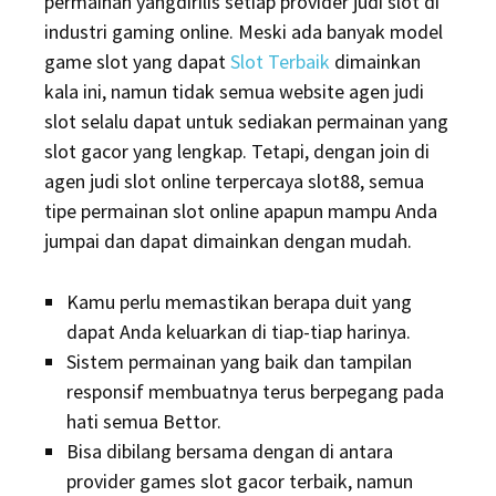
permainan yangdirilis setiap provider judi slot di
industri gaming online. Meski ada banyak model
game slot yang dapat
Slot Terbaik
dimainkan
kala ini, namun tidak semua website agen judi
slot selalu dapat untuk sediakan permainan yang
slot gacor yang lengkap. Tetapi, dengan join di
agen judi slot online terpercaya slot88, semua
tipe permainan slot online apapun mampu Anda
jumpai dan dapat dimainkan dengan mudah.
Kamu perlu memastikan berapa duit yang
dapat Anda keluarkan di tiap-tiap harinya.
Sistem permainan yang baik dan tampilan
responsif membuatnya terus berpegang pada
hati semua Bettor.
Bisa dibilang bersama dengan di antara
provider games slot gacor terbaik, namun