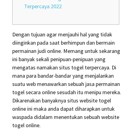
Terpercaya 2022
Dengan tujuan agar menjauhi hal yang tidak
diinginkan pada saat berhimpun dan bermain
permainan judi online. Memang untuk sekarang
ini banyak sekali penipuan-penipuan yang
mengatas namakan situs togel terpercaya. Di
mana para bandar-bandar yang menjalankan
suatu web menawarkan sebuah jasa permainan
togel secara online sesudah itu menipu mereka.
Dikarenakan banyaknya situs website togel
online ini maka anda dapat diharapkan untuk
waspada didalam menentukan sebuah website
togel online.