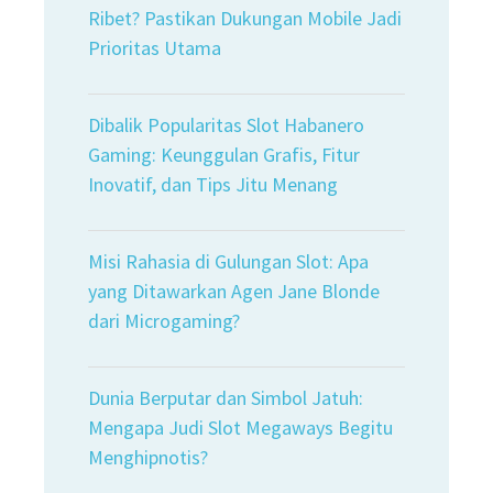
Ribet? Pastikan Dukungan Mobile Jadi
Prioritas Utama
Dibalik Popularitas Slot Habanero
Gaming: Keunggulan Grafis, Fitur
Inovatif, dan Tips Jitu Menang
Misi Rahasia di Gulungan Slot: Apa
yang Ditawarkan Agen Jane Blonde
dari Microgaming?
Dunia Berputar dan Simbol Jatuh:
Mengapa Judi Slot Megaways Begitu
Menghipnotis?