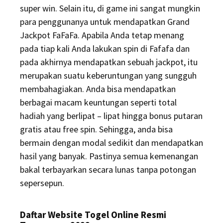
super win. Selain itu, di game ini sangat mungkin
para penggunanya untuk mendapatkan Grand
Jackpot FaFaFa. Apabila Anda tetap menang
pada tiap kali Anda lakukan spin di Fafafa dan
pada akhirnya mendapatkan sebuah jackpot, itu
merupakan suatu keberuntungan yang sungguh
membahagiakan. Anda bisa mendapatkan
berbagai macam keuntungan seperti total
hadiah yang berlipat – lipat hingga bonus putaran
gratis atau free spin. Sehingga, anda bisa
bermain dengan modal sedikit dan mendapatkan
hasil yang banyak. Pastinya semua kemenangan
bakal terbayarkan secara lunas tanpa potongan
sepersepun.
Daftar Website Togel Online Resmi