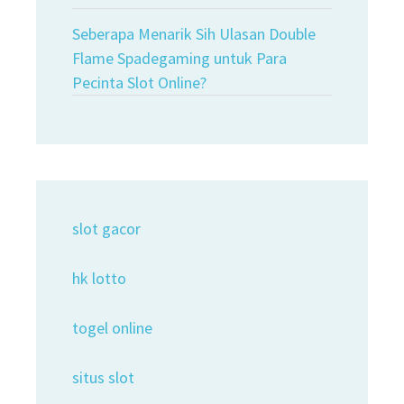
Seberapa Menarik Sih Ulasan Double
Flame Spadegaming untuk Para
Pecinta Slot Online?
slot gacor
hk lotto
togel online
situs slot