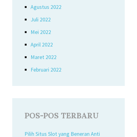
Agustus 2022
Juli 2022
Mei 2022
April 2022
Maret 2022
Februari 2022
POS-POS TERBARU
Pilih Situs Slot yang Beneran Anti