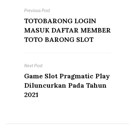
Navigasi
Previous Post
pos
Previous
TOTOBARONG LOGIN
post:
MASUK DAFTAR MEMBER
TOTO BARONG SLOT
Next Post
Next
Game Slot Pragmatic Play
post:
Diluncurkan Pada Tahun
2021