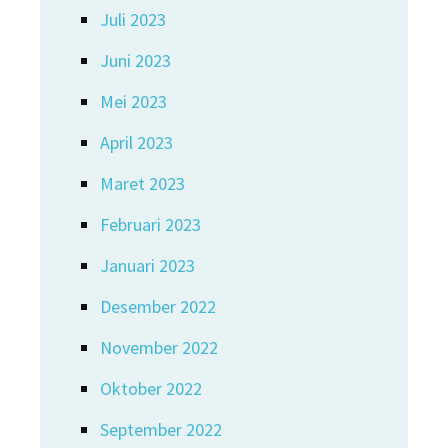
Juli 2023
Juni 2023
Mei 2023
April 2023
Maret 2023
Februari 2023
Januari 2023
Desember 2022
November 2022
Oktober 2022
September 2022