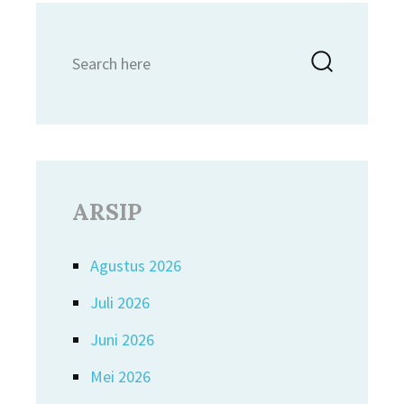
Search
Searc
for:
ARSIP
Agustus 2026
Juli 2026
Juni 2026
Mei 2026