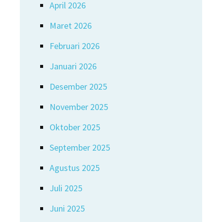
April 2026
Maret 2026
Februari 2026
Januari 2026
Desember 2025
November 2025
Oktober 2025
September 2025
Agustus 2025
Juli 2025
Juni 2025