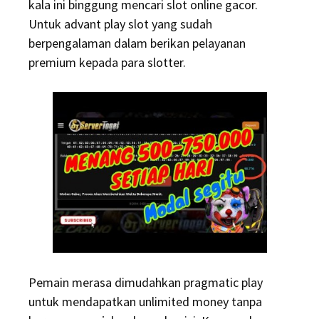
kala ini binggung mencari slot online gacor.
Untuk advant play slot yang sudah
berpengalaman dalam berikan pelayanan
premium kepada para slotter.
Pemain merasa dimudahkan pragmatic play
untuk mendapatkan unlimited money tanpa