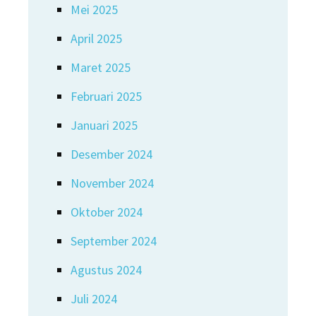
Mei 2025
April 2025
Maret 2025
Februari 2025
Januari 2025
Desember 2024
November 2024
Oktober 2024
September 2024
Agustus 2024
Juli 2024