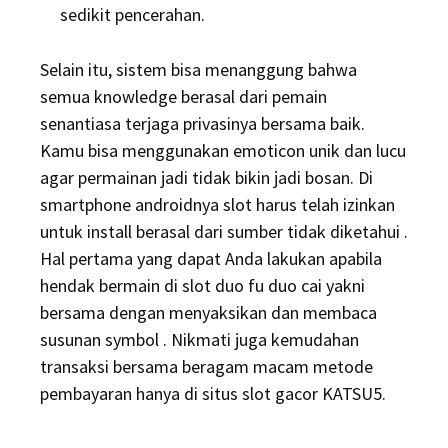
sedikit pencerahan.
Selain itu, sistem bisa menanggung bahwa
semua knowledge berasal dari pemain
senantiasa terjaga privasinya bersama baik.
Kamu bisa menggunakan emoticon unik dan lucu
agar permainan jadi tidak bikin jadi bosan. Di
smartphone androidnya slot harus telah izinkan
untuk install berasal dari sumber tidak diketahui .
Hal pertama yang dapat Anda lakukan apabila
hendak bermain di slot duo fu duo cai yakni
bersama dengan menyaksikan dan membaca
susunan symbol . Nikmati juga kemudahan
transaksi bersama beragam macam metode
pembayaran hanya di situs slot gacor KATSU5.