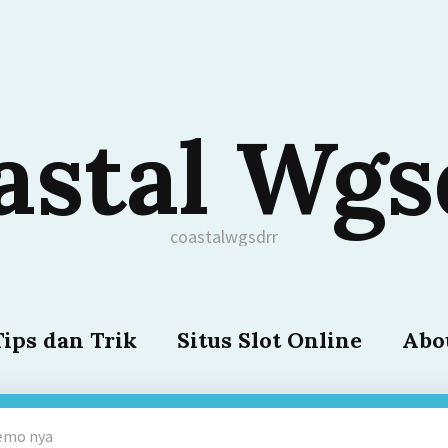
astal Wgs
coastalwgsdrr
Tips dan Trik
Situs Slot Online
Abo
demo nya