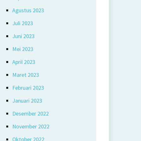
Agustus 2023
Juli 2023
Juni 2023
Mei 2023
April 2023
Maret 2023
Februari 2023
Januari 2023
Desember 2022
November 2022
Oktober 2022