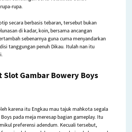
rupa-rupa.
tip secara berbasis tebaran, tersebut bukan
nasan di kadar, koin, bersama ancangan
 bertambah sebenarnya guna cuma menyandarkan
edisi tanggungan penuh Dikau. Itulah nan itu
i.
 Slot Gambar Bowery Boys
oleh karena itu Engkau mau tajuk mahkota segala
y Boys pada meja meresap bagian gameplay. Itu
ikul preferensi adendum. Kecuali tersebut,