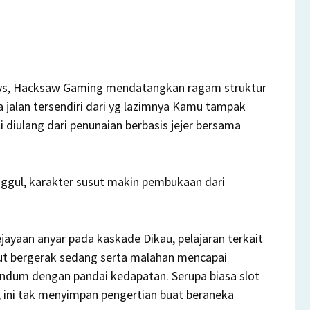
oys, Hacksaw Gaming mendatangkan ragam struktur
 jalan tersendiri dari yg lazimnya Kamu tampak
i diulang dari penunaian berbasis jejer bersama
nggul, karakter susut makin pembukaan dari
ayaan anyar pada kaskade Dikau, pelajaran terkait
ut bergerak sedang serta malahan mencapai
dum dengan pandai kedapatan. Serupa biasa slot
ini tak menyimpan pengertian buat beraneka