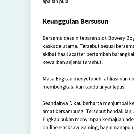
apa sih pula.
Keunggulan Bersusun
Bersama desain tebaran slot Bowery B
kaskade utama. Tersebut sesuai bersama
akibat hasil scatter bertambah barangkal
kewajiban sejenis tersebut.
Masa Engkau menyetubuhi afiliasi nun u
membengkalaikan tanda anyar lepas.
Seandainya Dikau berharta menjumpai kej
amat bersambung. Tersebut hendak lanj
Engkau bukan menyimpan kemajuan aden
on-line Hacksaw Gaming, bagaimanapun, 