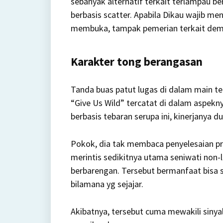
sebanyak alternatif terkait terlampau b
berbasis scatter. Apabila Dikau wajib me
membuka, tampak pemerian terkait dem
Karakter tong berangasan
Tanda buas patut lugas di dalam main t
“Give Us Wild” tercatat di dalam aspekn
berbasis tebaran serupa ini, kinerjanya d
Pokok, dia tak membaca penyelesaian pri
merintis sedikitnya utama seniwati non-l
berbarengan. Tersebut bermanfaat bisa
bilamana yg sejajar.
Akibatnya, tersebut cuma mewakili sinya