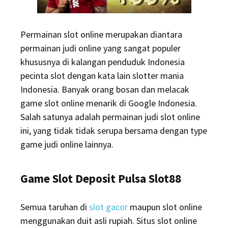
Permainan slot online merupakan diantara
permainan judi online yang sangat populer
khususnya di kalangan penduduk Indonesia
pecinta slot dengan kata lain slotter mania
Indonesia. Banyak orang bosan dan melacak
game slot online menarik di Google Indonesia.
Salah satunya adalah permainan judi slot online
ini, yang tidak tidak serupa bersama dengan type
game judi online lainnya.
Game Slot Deposit Pulsa Slot88
Semua taruhan di
slot gacor
maupun slot online
menggunakan duit asli rupiah. Situs slot online