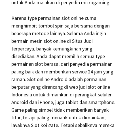
untuk Anda mainkan di penyedia microgaming.
Karena type permainan slot online cuma
menghimpit tombol spin saja bersama dengan
beberapa metode lainnya. Selama Anda ingin
bermain mesin slot online di Situs Judi
terpercaya, banyak kemungkinan yang
disediakan. Anda dapat memilih semua type
permainan slot berasal dari penyedia permainan
paling baik dan memberikan service 24 jam yang
ramah. Slot online Android adalah permainan
berputar yang dirancang di web judi slot online
Indonesia untuk dimainkan di perangkat seluler
Android dan iPhone, juga tablet dan smartphone.
Game paling simpel tidak memberikan banyak
fitur, tetapi paling menarik untuk dimainkan,
layaknya Slot koi gate. Tetapi sebaliknya mereka