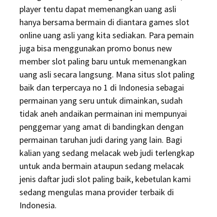
player tentu dapat memenangkan uang asli
hanya bersama bermain di diantara games slot
online uang asli yang kita sediakan. Para pemain
juga bisa menggunakan promo bonus new
member slot paling baru untuk memenangkan
uang asli secara langsung. Mana situs slot paling
baik dan terpercaya no 1 di Indonesia sebagai
permainan yang seru untuk dimainkan, sudah
tidak aneh andaikan permainan ini mempunyai
penggemar yang amat di bandingkan dengan
permainan taruhan judi daring yang lain. Bagi
kalian yang sedang melacak web judi terlengkap
untuk anda bermain ataupun sedang melacak
jenis daftar judi slot paling baik, kebetulan kami
sedang mengulas mana provider terbaik di
Indonesia.