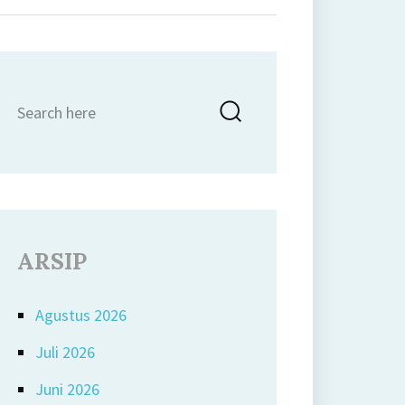
Search
Search
for:
ARSIP
Agustus 2026
Juli 2026
Juni 2026