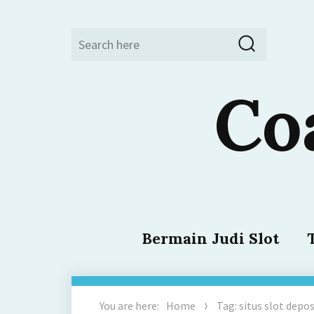
Search
Search
for:
Co
Bermain Judi Slot
You are here:
Home
Tag: situs slot depos