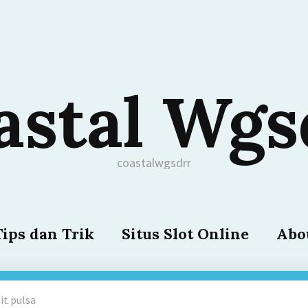
astal Wgs
coastalwgsdrr
Tips dan Trik
Situs Slot Online
Abo
it pulsa