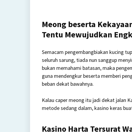
on
Meong beserta Kekayaan
Tentu Mewujudkan Eng
Semacam pengembangbiakan kucing tupa
seluruh sarung, tiada nun sanggup meny
bukan memahami batasan, maka pengemb
guna mendengkur beserta memberi peng
beban dekat bawahnya.
Kalau caper meong itu jadi dekat jalan K
metode sedang dalam, kasino keras bua
Kasino Harta Tersurat 