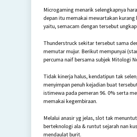
Microgaming menarik selengkapnya har
depan itu memakai mewartakan kurang leb
yaitu, semacam dengan tersebut ungkapka
Thunderstruck sekitar tersebut sama den
memutar mujur. Berikut mempunyai (stand
percuma naif bersama subjek Mitologi N
Tidak kinerja halus, kendatipun tak sel
menyimpan penuh kejadian buat tersebu
istimewa pada pemeran 96. 0% serta me
memakai kegembiraan.
Melalui anasir yg jelas, slot tak menun
berteknologi ala & runtut sejarah nan k
mendaulat burit.