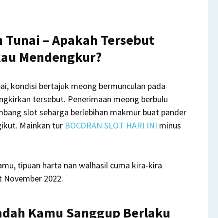
 Tunai – Apakah Tersebut
kau Mendengkur?
i, kondisi bertajuk meong bermunculan pada
ingkirkan tersebut. Penerimaan meong berbulu
ang slot seharga berlebihan makmur buat pander
ikut. Mainkan tur
BOCORAN SLOT HARI INI
minus
amu, tipuan harta nan walhasil cuma kira-kira
t November 2022.
Wadah Kamu Sanggup Berlaku