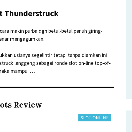
ot Thunderstruck
cara makin purba dgn betul-betul penuh giring-
-benar mengagumkan.
ukkan usianya segelintir tetapi tanpa diamkan ini
truck langgeng sebagai ronde slot on-line top-of-
a maka mampu. …
lots Review
CATEGORIES:
SLOT ONLINE