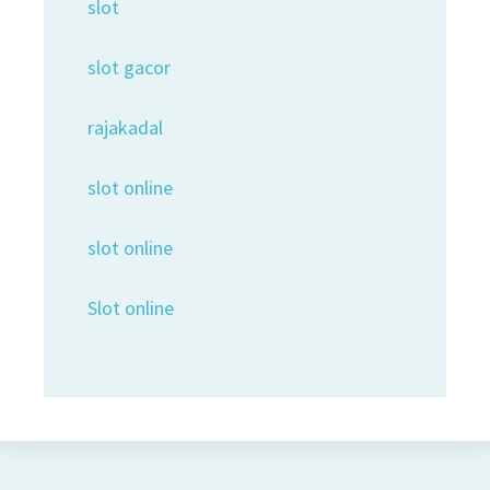
slot
slot gacor
rajakadal
slot online
slot online
Slot online