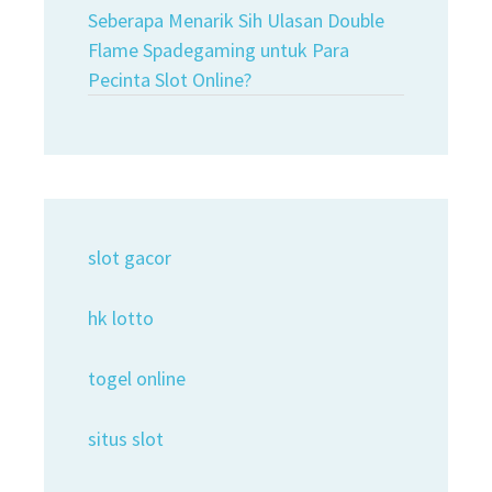
Seberapa Menarik Sih Ulasan Double
Flame Spadegaming untuk Para
Pecinta Slot Online?
slot gacor
hk lotto
togel online
situs slot