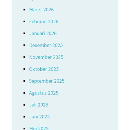
Maret 2026
Februari 2026
Januari 2026
Desember 2025
November 2025
Oktober 2025
September 2025
Agustus 2025
Juli 2025
Juni 2025
Mei 2025