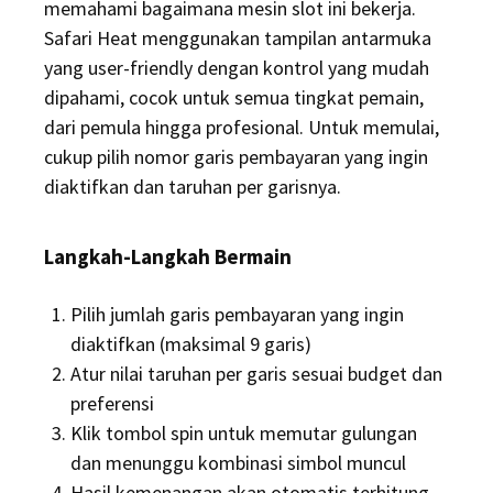
memahami bagaimana mesin slot ini bekerja.
Safari Heat menggunakan tampilan antarmuka
yang user-friendly dengan kontrol yang mudah
dipahami, cocok untuk semua tingkat pemain,
dari pemula hingga profesional. Untuk memulai,
cukup pilih nomor garis pembayaran yang ingin
diaktifkan dan taruhan per garisnya.
Langkah-Langkah Bermain
Pilih jumlah garis pembayaran yang ingin
diaktifkan (maksimal 9 garis)
Atur nilai taruhan per garis sesuai budget dan
preferensi
Klik tombol spin untuk memutar gulungan
dan menunggu kombinasi simbol muncul
Hasil kemenangan akan otomatis terhitung