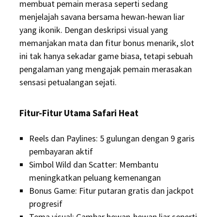
membuat pemain merasa seperti sedang
menjelajah savana bersama hewan-hewan liar
yang ikonik. Dengan deskripsi visual yang
memanjakan mata dan fitur bonus menarik, slot
ini tak hanya sekadar game biasa, tetapi sebuah
pengalaman yang mengajak pemain merasakan
sensasi petualangan sejati.
Fitur-Fitur Utama Safari Heat
Reels dan Paylines: 5 gulungan dengan 9 garis
pembayaran aktif
Simbol Wild dan Scatter: Membantu
meningkatkan peluang kemenangan
Bonus Game: Fitur putaran gratis dan jackpot
progresif
Tema visual: Gambar hewan-hewan liar seperti