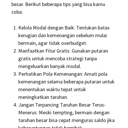
besar. Berikut beberapa tips yang bisa kamu
coba:
Kelola Modal dengan Baik: Tentukan batas
kerugian dan kemenangan sebelum mulai
bermain, agar tidak overbudget.
Manfaatkan Fitur Gratis: Gunakan putaran
gratis untuk mencoba strategi tanpa
mengeluarkan banyak modal.
Perhatikan Pola Kemenangan: Amati pola
kemenangan selama beberapa putaran untuk
menentukan waktu tepat untuk
meningkatkan taruhan.
Jangan Terpancing Taruhan Besar Terus-
Menerus: Meski tempting, bermain dengan
taruhan besar bisa cepat menguras saldo jika
keberuntungan tidak berpihak.