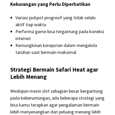
Kekurangan yang Perlu Diperhatikan
Variasi jackpot progresif yang tidak selalu
aktif tiap waktu
Performa game bisa tergantung pada koneksi
internet
Kemungkinan kerepotan dalam mengelola
taruhan saat bermain maksimal
Strategi Bermain Safari Heat agar
Lebih Menang
Meskipun mesin slot sebagian besar bergantung
pada keberuntungan, ada beberapa strategi yang
bisa kamu terapkan agar pengalaman bermain
lebih menyenangkan dan peluang menang lebih