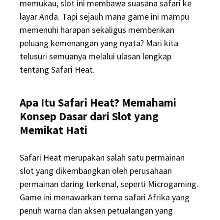
memukau, slot ini membawa suasana safari ke
layar Anda. Tapi sejauh mana game ini mampu
memenuhi harapan sekaligus memberikan
peluang kemenangan yang nyata? Mari kita
telusuri semuanya melalui ulasan lengkap
tentang Safari Heat.
Apa Itu Safari Heat? Memahami
Konsep Dasar dari Slot yang
Memikat Hati
Safari Heat merupakan salah satu permainan
slot yang dikembangkan oleh perusahaan
permainan daring terkenal, seperti Microgaming.
Game ini menawarkan tema safari Afrika yang
penuh warna dan aksen petualangan yang