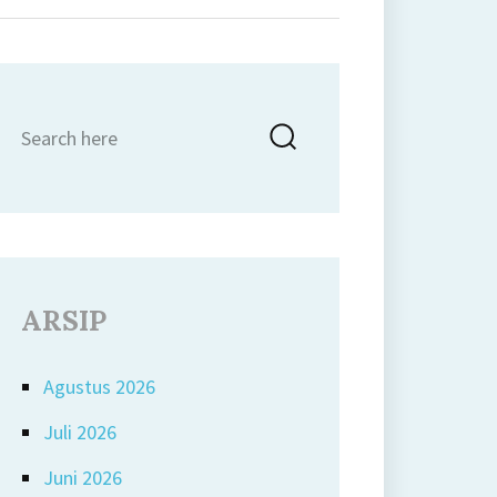
Search
Search
for:
ARSIP
Agustus 2026
Juli 2026
Juni 2026