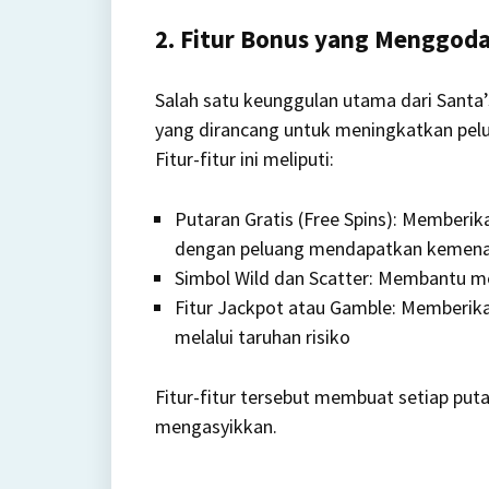
2. Fitur Bonus yang Menggod
Salah satu keunggulan utama dari Santa’s
yang dirancang untuk meningkatkan pe
Fitur-fitur ini meliputi:
Putaran Gratis (Free Spins): Memberi
dengan peluang mendapatkan kemena
Simbol Wild dan Scatter: Membantu 
Fitur Jackpot atau Gamble: Memberi
melalui taruhan risiko
Fitur-fitur tersebut membuat setiap pu
mengasyikkan.