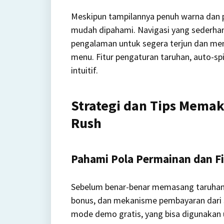
Meskipun tampilannya penuh warna dan pe
mudah dipahami. Navigasi yang sederha
pengalaman untuk segera terjun dan me
menu. Fitur pengaturan taruhan, auto-sp
intuitif.
Strategi dan Tips Memak
Rush
Pahami Pola Permainan dan F
Sebelum benar-benar memasang taruhan b
bonus, dan mekanisme pembayaran dari s
mode demo gratis, yang bisa digunakan un