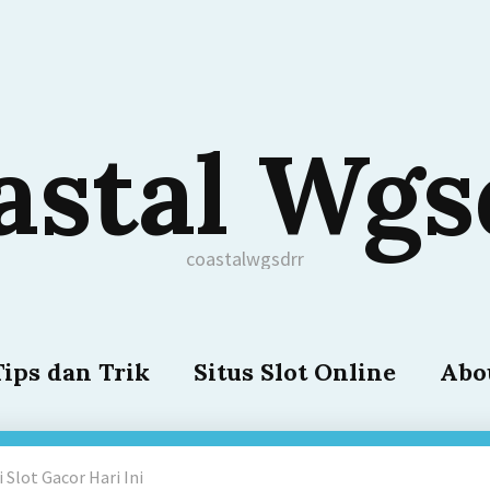
astal Wgs
coastalwgsdrr
Tips dan Trik
Situs Slot Online
Abo
i Slot Gacor Hari Ini