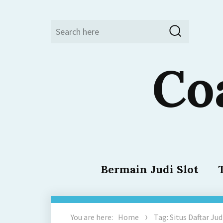
Search
Search
for:
Co
Bermain Judi Slot
You are here:
Home
Tag: Situs Daftar Jud