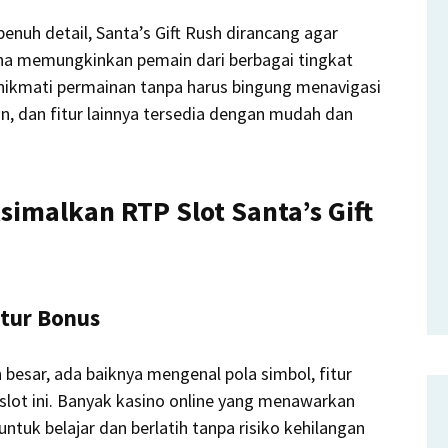
nuh detail, Santa’s Gift Rush dirancang agar
na memungkinkan pemain dari berbagai tingkat
nikmati permainan tanpa harus bingung menavigasi
in, dan fitur lainnya tersedia dengan mudah dan
simalkan RTP Slot Santa’s Gift
itur Bonus
esar, ada baiknya mengenal pola simbol, fitur
lot ini. Banyak kasino online yang menawarkan
tuk belajar dan berlatih tanpa risiko kehilangan