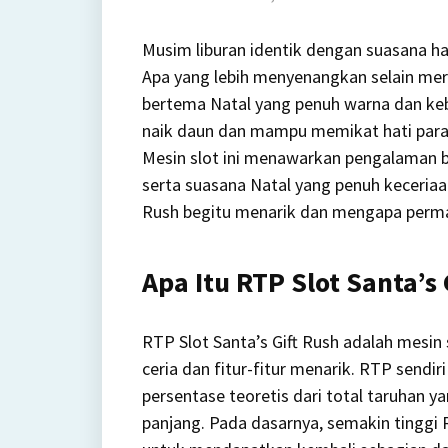
on
Musim liburan identik dengan suasana ha
Apa yang lebih menyenangkan selain mer
bertema Natal yang penuh warna dan ke
naik daun dan mampu memikat hati para 
Mesin slot ini menawarkan pengalaman 
serta suasana Natal yang penuh keceriaan
Rush begitu menarik dan mengapa permaina
Apa Itu RTP Slot Santa’s 
RTP Slot Santa’s Gift Rush adalah mesin
ceria dan fitur-fitur menarik. RTP sendiri
persentase teoretis dari total taruhan 
panjang. Pada dasarnya, semakin tinggi