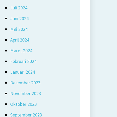
Juli 2024
Juni 2024
Mei 2024
April 2024
Maret 2024
Februari 2024
Januari 2024
Desember 2023
November 2023
Oktober 2023
September 2023