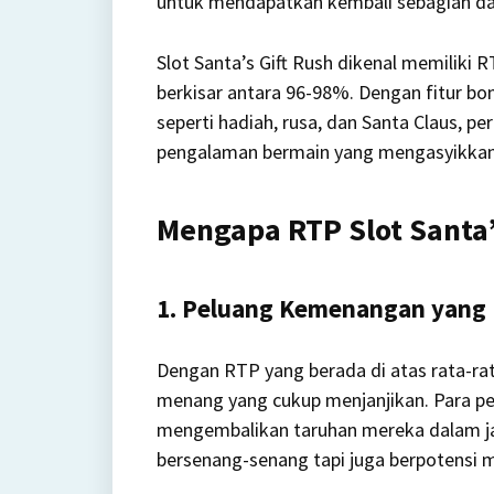
untuk mendapatkan kembali sebagian da
Slot Santa’s Gift Rush dikenal memiliki 
berkisar antara 96-98%. Dengan fitur bo
seperti hadiah, rusa, dan Santa Claus, p
pengalaman bermain yang mengasyikkan
Mengapa RTP Slot Santa’
1. Peluang Kemenangan yang 
Dengan RTP yang berada di atas rata-rat
menang yang cukup menjanjikan. Para pe
mengembalikan taruhan mereka dalam ja
bersenang-senang tapi juga berpotensi 