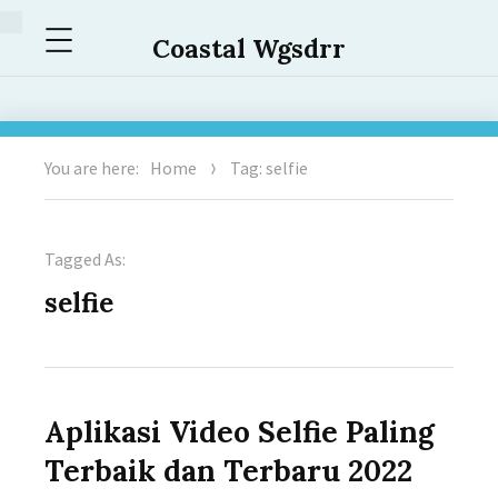
Menu
Coastal Wgsdrr
You are here:
Home
Tag: selfie
Tagged As:
selfie
Aplikasi Video Selfie Paling
Terbaik dan Terbaru 2022