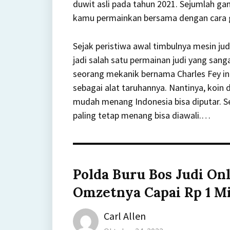
duwit asli pada tahun 2021. Sejumlah ga
kamu permainkan bersama dengan cara g
Sejak peristiwa awal timbulnya mesin judi
jadi salah satu permainan judi yang sanga
seorang mekanik bernama Charles Fey in
sebagai alat taruhannya. Nantinya, koin
mudah menang Indonesia bisa diputar. S
paling tetap menang bisa diawali.…
Polda Buru Bos Judi On
Omzetnya Capai Rp 1 Mi
Author
Carl Allen