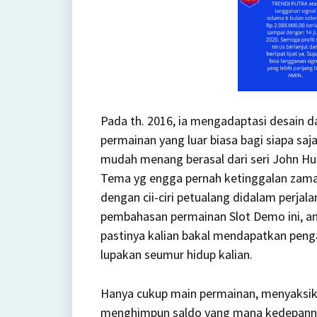
Pada th. 2016, ia mengadaptasi desain d
permainan yang luar biasa bagi siapa saj
mudah menang berasal dari seri John H
Tema yg engga pernah ketinggalan zaman 
dengan cii-ciri petualang didalam perjal
pembahasan permainan Slot Demo ini, an
pastinya kalian bakal mendapatkan peng
lupakan seumur hidup kalian.
Hanya cukup main permainan, menyaksikan
menghimpun saldo yang mana kedepannya 