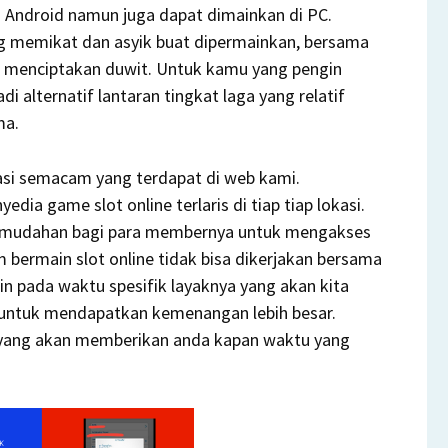
 Android namun juga dapat dimainkan di PC.
 memikat dan asyik buat dipermainkan, bersama
 menciptakan duwit. Untuk kamu yang pengin
i alternatif lantaran tingkat laga yang relatif
ma.
kasi semacam yang terdapat di web kami.
ia game slot online terlaris di tiap tiap lokasi.
kemudahan bagi para membernya untuk mengakses
bermain slot online tidak bisa dikerjakan bersama
n pada waktu spesifik layaknya yang akan kita
 untuk mendapatkan kemenangan lebih besar.
yang akan memberikan anda kapan waktu yang