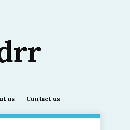
drr
ut us
Contact us