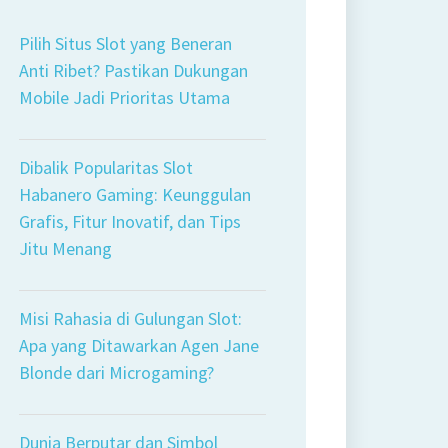
Pilih Situs Slot yang Beneran
Anti Ribet? Pastikan Dukungan
Mobile Jadi Prioritas Utama
Dibalik Popularitas Slot
Habanero Gaming: Keunggulan
Grafis, Fitur Inovatif, dan Tips
Jitu Menang
Misi Rahasia di Gulungan Slot:
Apa yang Ditawarkan Agen Jane
Blonde dari Microgaming?
Dunia Berputar dan Simbol