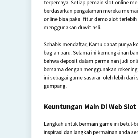
terpercaya. Setiap pemain slot online m
berdasarkan pengalaman mereka memain
online bisa pakai fitur demo slot terleb
menggunakan duwit asli.
Sehabis mendaftar, Kamu dapat punya k
bagian baru. Selama ini kemungkinan ba
bahwa deposit dalam permainan judi onli
bersama dengan menggunakan rekening 
ini sebagai game sasaran oleh lebih dari
gampang.
Keuntungan Main Di Web Slot
Langkah untuk bermain game ini betul-
inspirasi dan langkah permainan anda sen