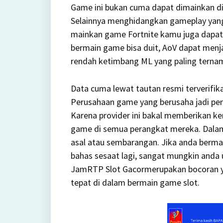
Game ini bukan cuma dapat dimainkan di
Selainnya menghidangkan gameplay yang
mainkan game Fortnite kamu juga dapat
bermain game bisa duit, AoV dapat menjad
rendah ketimbang ML yang paling terna
Data cuma lewat tautan resmi terverifi
Perusahaan game yang berusaha jadi penyed
Karena provider ini bakal memberikan 
game di semua perangkat mereka. Dalam 
asal atau sembarangan. Jika anda bermai
bahas sesaat lagi, sangat mungkin anda
JamRTP Slot Gacormerupakan bocoran 
tepat di dalam bermain game slot.