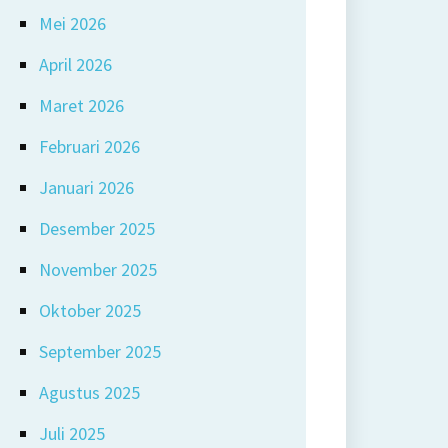
Mei 2026
April 2026
Maret 2026
Februari 2026
Januari 2026
Desember 2025
November 2025
Oktober 2025
September 2025
Agustus 2025
Juli 2025