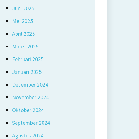
Juni 2025
Mei 2025
April 2025
Maret 2025
Februari 2025
Januari 2025
Desember 2024
November 2024
Oktober 2024
September 2024
Agustus 2024