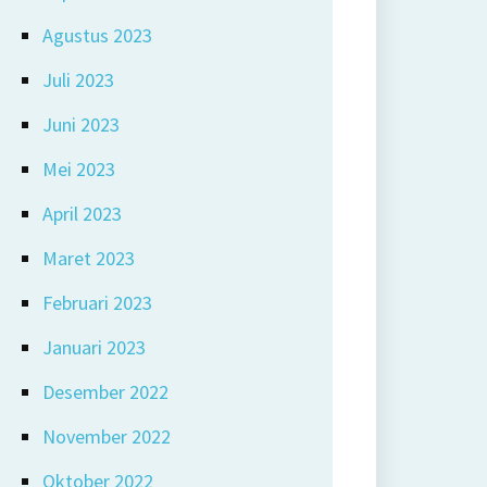
Agustus 2023
Juli 2023
Juni 2023
Mei 2023
April 2023
Maret 2023
Februari 2023
Januari 2023
Desember 2022
November 2022
Oktober 2022