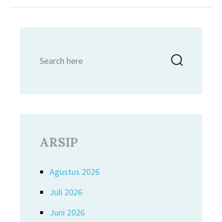
Search
Searc
for:
ARSIP
Agustus 2026
Juli 2026
Juni 2026