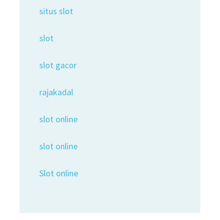
situs slot
slot
slot gacor
rajakadal
slot online
slot online
Slot online