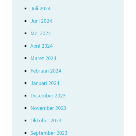
Juli 2024
Juni 2024
Mei 2024
April 2024
Maret 2024
Februari 2024
Januari 2024
Desember 2023
November 2023
Oktober 2023
September 2023