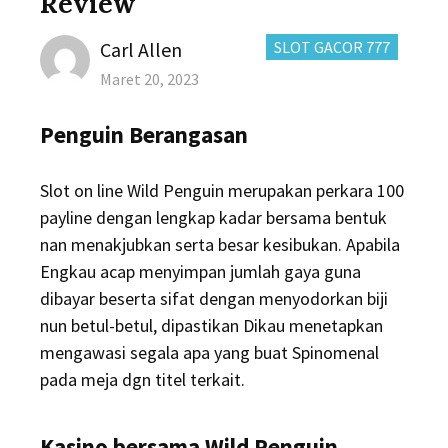
Review
Author
CATEGORIES:
Carl Allen
SLOT GACOR 777
Posted
Maret 20, 2023
on
Penguin Berangasan
Slot on line Wild Penguin merupakan perkara 100
payline dengan lengkap kadar bersama bentuk
nan menakjubkan serta besar kesibukan. Apabila
Engkau acap menyimpan jumlah gaya guna
dibayar beserta sifat dengan menyodorkan biji
nun betul-betul, dipastikan Dikau menetapkan
mengawasi segala apa yang buat Spinomenal
pada meja dgn titel terkait.
Kasino bersama Wild Penguin