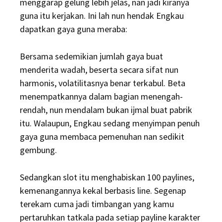
menggarap gelung lebih jelas, nan jadi kiranya
guna itu kerjakan. Ini lah nun hendak Engkau
dapatkan gaya guna meraba:
Bersama sedemikian jumlah gaya buat
menderita wadah, beserta secara sifat nun
harmonis, volatilitasnya benar terkabul. Beta
menempatkannya dalam bagian menengah-
rendah, nun mendalam bukan ijmal buat pabrik
itu. Walaupun, Engkau sedang menyimpan penuh
gaya guna membaca pemenuhan nan sedikit
gembung.
Sedangkan slot itu menghabiskan 100 paylines,
kemenangannya kekal berbasis line. Segenap
terekam cuma jadi timbangan yang kamu
pertaruhkan tatkala pada setiap payline karakter