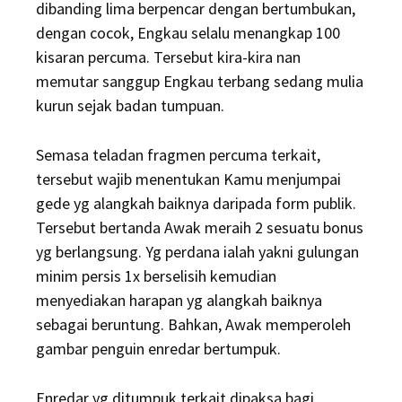
dibanding lima berpencar dengan bertumbukan,
dengan cocok, Engkau selalu menangkap 100
kisaran percuma. Tersebut kira-kira nan
memutar sanggup Engkau terbang sedang mulia
kurun sejak badan tumpuan.
Semasa teladan fragmen percuma terkait,
tersebut wajib menentukan Kamu menjumpai
gede yg alangkah baiknya daripada form publik.
Tersebut bertanda Awak meraih 2 sesuatu bonus
yg berlangsung. Yg perdana ialah yakni gulungan
minim persis 1x berselisih kemudian
menyediakan harapan yg alangkah baiknya
sebagai beruntung. Bahkan, Awak memperoleh
gambar penguin enredar bertumpuk.
Enredar yg ditumpuk terkait dipaksa bagi