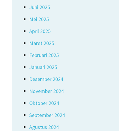
Juni 2025
Mei 2025
April 2025
Maret 2025
Februari 2025
Januari 2025
Desember 2024
November 2024
Oktober 2024
September 2024
Agustus 2024