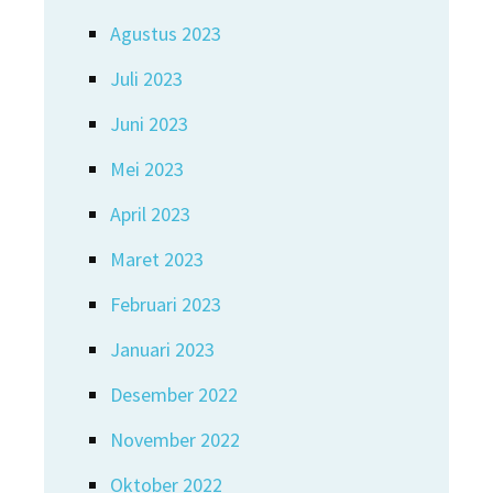
Agustus 2023
Juli 2023
Juni 2023
Mei 2023
April 2023
Maret 2023
Februari 2023
Januari 2023
Desember 2022
November 2022
Oktober 2022