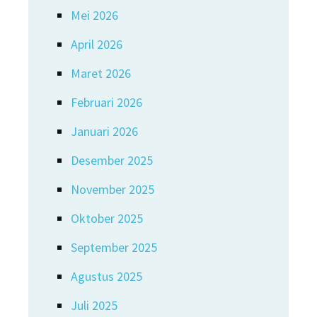
Mei 2026
April 2026
Maret 2026
Februari 2026
Januari 2026
Desember 2025
November 2025
Oktober 2025
September 2025
Agustus 2025
Juli 2025