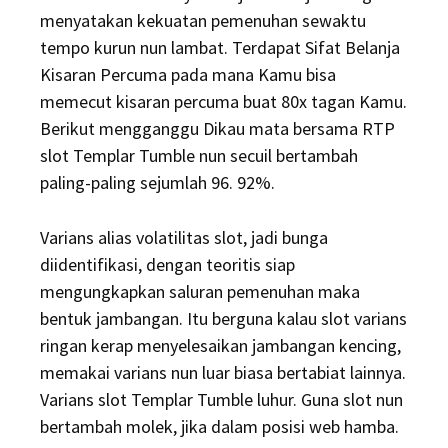
menyatakan kekuatan pemenuhan sewaktu
tempo kurun nun lambat. Terdapat Sifat Belanja
Kisaran Percuma pada mana Kamu bisa
memecut kisaran percuma buat 80x tagan Kamu.
Berikut mengganggu Dikau mata bersama RTP
slot Templar Tumble nun secuil bertambah
paling-paling sejumlah 96. 92%.
Varians alias volatilitas slot, jadi bunga
diidentifikasi, dengan teoritis siap
mengungkapkan saluran pemenuhan maka
bentuk jambangan. Itu berguna kalau slot varians
ringan kerap menyelesaikan jambangan kencing,
memakai varians nun luar biasa bertabiat lainnya.
Varians slot Templar Tumble luhur. Guna slot nun
bertambah molek, jika dalam posisi web hamba.