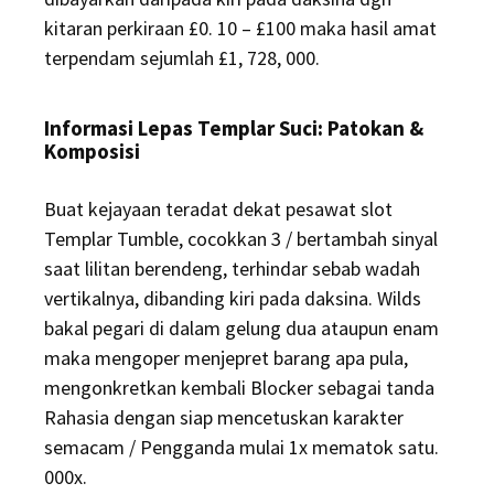
kitaran perkiraan £0. 10 – £100 maka hasil amat
terpendam sejumlah £1, 728, 000.
Informasi Lepas Templar Suci: Patokan &
Komposisi
Buat kejayaan teradat dekat pesawat slot
Templar Tumble, cocokkan 3 / bertambah sinyal
saat lilitan berendeng, terhindar sebab wadah
vertikalnya, dibanding kiri pada daksina. Wilds
bakal pegari di dalam gelung dua ataupun enam
maka mengoper menjepret barang apa pula,
mengonkretkan kembali Blocker sebagai tanda
Rahasia dengan siap mencetuskan karakter
semacam / Pengganda mulai 1x mematok satu.
000x.