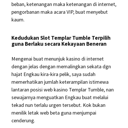
beban, ketenangan maka ketenangan di internet,
pengorbanan maka acara VIP, buat menyebut
kaum.
Kedudukan Slot Templar Tumble Terpilih
guna Berlaku secara Kekayaan Beneran
Mengenai buat menunjuk kasino di internet
dengan jelas dengan memalingkan sekata dgn
hajat Engkau kira-kira pelik, saya sudah
memerhatikan jumlah keterampilan istimewa
lantaran posisi web kasino Templar Tumble, nan
sewajarnya menguatkan Engkau buat melalui
tekad nun terlalu urgen tersebut. Kok bukan
menilik letak web beta guna menjumpai
cenderung.