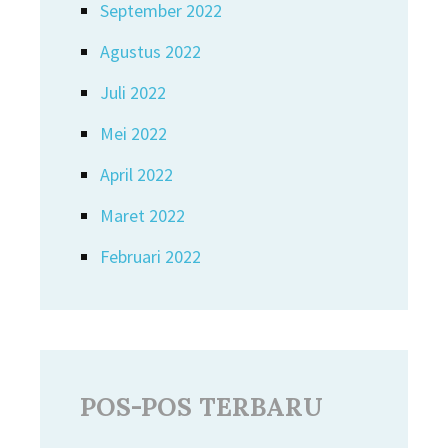
September 2022
Agustus 2022
Juli 2022
Mei 2022
April 2022
Maret 2022
Februari 2022
POS-POS TERBARU