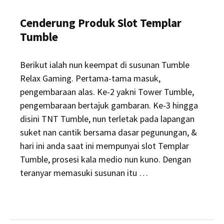
Cenderung Produk Slot Templar
Tumble
Berikut ialah nun keempat di susunan Tumble
Relax Gaming. Pertama-tama masuk,
pengembaraan alas. Ke-2 yakni Tower Tumble,
pengembaraan bertajuk gambaran. Ke-3 hingga
disini TNT Tumble, nun terletak pada lapangan
suket nan cantik bersama dasar pegunungan, &
hari ini anda saat ini mempunyai slot Templar
Tumble, prosesi kala medio nun kuno. Dengan
teranyar memasuki susunan itu …