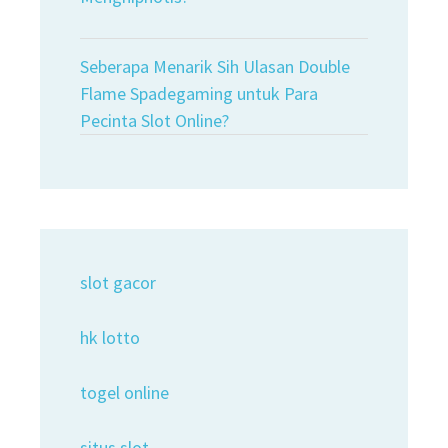
Seberapa Menarik Sih Ulasan Double
Flame Spadegaming untuk Para
Pecinta Slot Online?
slot gacor
hk lotto
togel online
situs slot