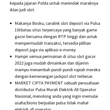
kepada jajaran Polda untuk menindak maraknya
iklan judi slot.
Makanya Bosku, caralink slot deposit via Pulsa
10rbatau situs terpercaya yang banyak game
gacor bersama dengan RTP tinggi dan untuk
mempermudah transaksi, tersedia pilihan
deposit juga via aplikasi e-money.
Hampir semua permainan di situs slot gacor
2022 juga mudah dimainkan dan dijamin
mampu menambah pundi-pundi rupiah mereka
dengan kemenangan jackpot slot terbesar.
MARKET CIPTA PAYMENT sebuah perusahaan
distributor Pulsa Murah Elektrik All Operator
Nasional, menolong anda yang ingin memulai
usaha/bisnis berjualan pulsa tidak mahal
elektrik all operator.