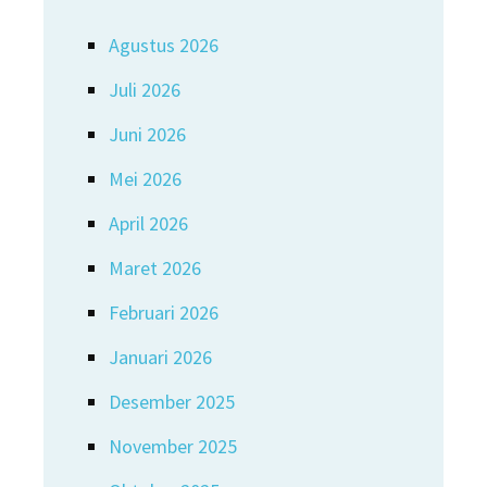
Agustus 2026
Juli 2026
Juni 2026
Mei 2026
April 2026
Maret 2026
Februari 2026
Januari 2026
Desember 2025
November 2025