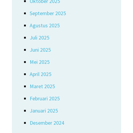
Oktober 2025
September 2025
Agustus 2025
Juli 2025
Juni 2025
Mei 2025
April 2025
Maret 2025
Februari 2025
Januari 2025
Desember 2024