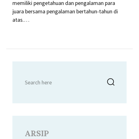
memiliki pengetahuan dan pengalaman para
juara bersama pengalaman bertahun-tahun di
atas.…
Search
Searc
for:
ARSIP