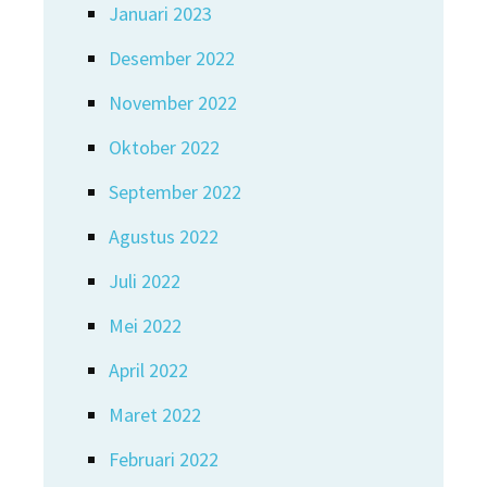
Januari 2023
Desember 2022
November 2022
Oktober 2022
September 2022
Agustus 2022
Juli 2022
Mei 2022
April 2022
Maret 2022
Februari 2022