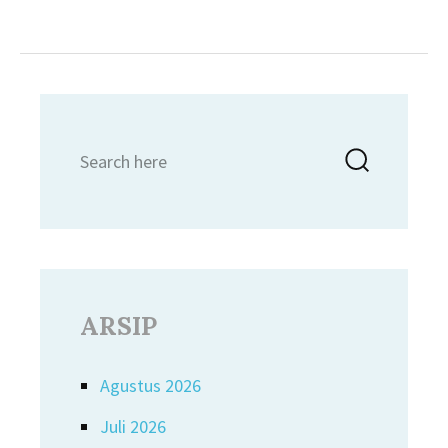
Search
Searc
for:
ARSIP
Agustus 2026
Juli 2026