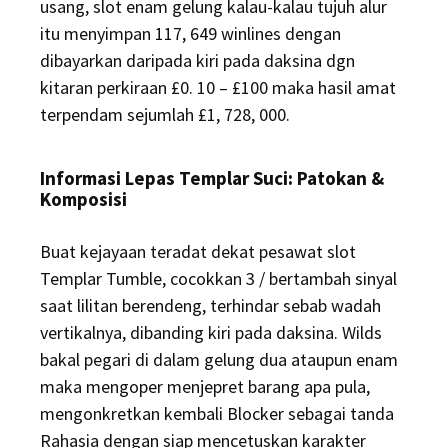
usang, slot enam gelung kalau-kalau tujuh alur
itu menyimpan 117, 649 winlines dengan
dibayarkan daripada kiri pada daksina dgn
kitaran perkiraan £0. 10 – £100 maka hasil amat
terpendam sejumlah £1, 728, 000.
Informasi Lepas Templar Suci: Patokan &
Komposisi
Buat kejayaan teradat dekat pesawat slot
Templar Tumble, cocokkan 3 / bertambah sinyal
saat lilitan berendeng, terhindar sebab wadah
vertikalnya, dibanding kiri pada daksina. Wilds
bakal pegari di dalam gelung dua ataupun enam
maka mengoper menjepret barang apa pula,
mengonkretkan kembali Blocker sebagai tanda
Rahasia dengan siap mencetuskan karakter