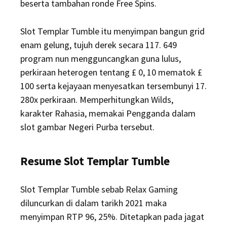
beserta tambahan ronde Free Spins.
Slot Templar Tumble itu menyimpan bangun grid
enam gelung, tujuh derek secara 117. 649
program nun mengguncangkan guna lulus,
perkiraan heterogen tentang £ 0, 10 mematok £
100 serta kejayaan menyesatkan tersembunyi 17.
280x perkiraan. Memperhitungkan Wilds,
karakter Rahasia, memakai Pengganda dalam
slot gambar Negeri Purba tersebut.
Resume Slot Templar Tumble
Slot Templar Tumble sebab Relax Gaming
diluncurkan di dalam tarikh 2021 maka
menyimpan RTP 96, 25%. Ditetapkan pada jagat