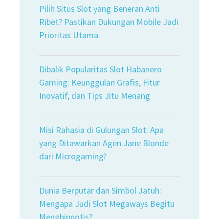
Pilih Situs Slot yang Beneran Anti
Ribet? Pastikan Dukungan Mobile Jadi
Prioritas Utama
Dibalik Popularitas Slot Habanero
Gaming: Keunggulan Grafis, Fitur
Inovatif, dan Tips Jitu Menang
Misi Rahasia di Gulungan Slot: Apa
yang Ditawarkan Agen Jane Blonde
dari Microgaming?
Dunia Berputar dan Simbol Jatuh:
Mengapa Judi Slot Megaways Begitu
Menghipnotis?