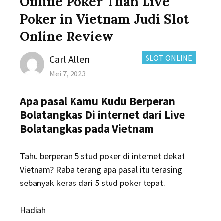
Online Poker Than Live
Poker in Vietnam Judi Slot
Online Review
Author
CATEGORIES:
Carl Allen
SLOT ONLINE
Posted
Mei 7, 2023
on
Apa pasal Kamu Kudu Berperan
Bolatangkas Di internet dari Live
Bolatangkas pada Vietnam
Tahu berperan 5 stud poker di internet dekat
Vietnam? Raba terang apa pasal itu terasing
sebanyak keras dari 5 stud poker tepat.
Hadiah