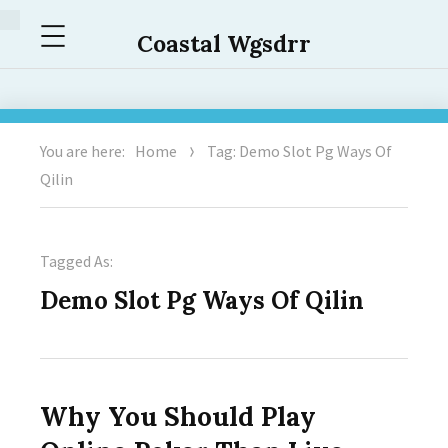
Menu
Coastal Wgsdrr
You are here:
Home
Tag: Demo Slot Pg Ways Of
Qilin
Tagged As:
Demo Slot Pg Ways Of Qilin
Why You Should Play