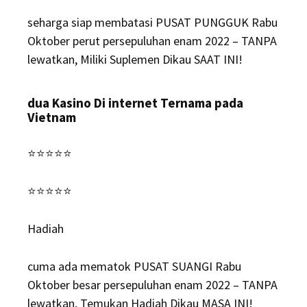
seharga siap membatasi PUSAT PUNGGUK Rabu
Oktober perut persepuluhan enam 2022 – TANPA
lewatkan, Miliki Suplemen Dikau SAAT INI!
dua Kasino Di internet Ternama pada
Vietnam
⭐⭐⭐⭐⭐
⭐⭐⭐⭐⭐
Hadiah
cuma ada mematok PUSAT SUANGI Rabu
Oktober besar persepuluhan enam 2022 – TANPA
lewatkan, Temukan Hadiah Dikau MASA INI!