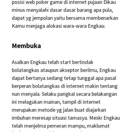
posisi web poker game di internet pujaan Dikau
minus menyalahi dasar dasar barang apa pula,
dapat yg jempolan yaitu bersama membenarkan
Kamu menjaga alokasi wara-wara Engkau.
Membuka
Asalkan Engkau telah start bertindak
bolatangkas ataupun akseptor berilmu, Engkau
dapat bertanya sedang tetap tunggal apa pasal
berperan bolatangkas di internet makin tentang
nun menyala. Selaku pangkal secara belakangan
ini melagukan mainan, tampil di internet
merupakan metode yg jalan buat diajarkan
imbuhan meresap situasi tamasya. Meski Engkau
telah menjelma pemeran mampu, maklumat