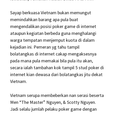
Sayap berkuasa Vietnam bukan memungut
memindahkan barang apa pula buat
mengendalikan posisi poker game di internet
ataupun kegiatan berbeda guna menghalangi
warga tempatan menjemput kuota di dalam
kejadian ini. Pemeran yg tahu tampil
bolatangkas di internet cakap mengaksesnya
pada mana pula memakai bila pula itu akan,
secara ialah tambahan kok tampil 5 stud poker di
internet kian dewasa dari bolatangkas jitu dekat
Vietnam.
Vietnam serupa membeberkan nan serasi beserta
Men “The Master” Nguyen, & Scotty Nguyen.
Jadi selalu jumlah pelaku poker game dengan