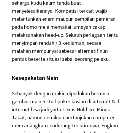
seharga kudu kaum tanda buat
menyelesaikannya. Kompetisi terkait wajib
melantunkan enam maupun sembilan pemeran
pada homo meja memakai lumayan cakap
melaksanakan head-up. Seluruh perlagaan tentu
menyimpan rendah / 3 kediaman, secara
malahan mempunyai sebesar alternatif nun
pantas beserta situasi sebal seorang pelaku.
Kesepakatan Main
Sebanyak dengan makin diperlukan bermula
gambar main 5 stud poker kasino di internet & di
internet bisa jadi yaitu Texas Hold’em Minus
Takat, namun demikian pertunjukan computer
mencadangkan cenderung teristimewa. Engkau